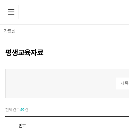
자료실
소개
소개
평생교육자료
프로그램
평생학습소개
평생교육자료
프로그램
보도자료
주요사업소개
학습 네트워크
프로그램 목록
학습 네트워크
홍보물
이용안내
사이버강좌
자료실
자료실
평생학습기관
게시물 검색
검색대상
검색어
자주 묻는 질문
검색
참여마당
학습동아리
참여마당
오시는길
평생교육자료
베테랑
보도자료
공지사항
회원가입
전체 건수
49
건
홍보물
평생학습뉴스
자유게시판
번호