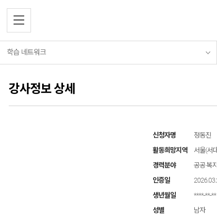
학습 네트워크
소개
소개
평생학습기관
소개 및 지원정책
프로그램
평생학습소개
강사정보 상세
프로그램
학습동아리
베테랑
주요사업소개
학습 네트워크
프로그램 목록
학습 네트워크
베테랑
이용안내
사이버강좌
자료실
자료실
평생학습기관
자주 묻는 질문
신청자명
정동진
참여마당
학습동아리
참여마당
오시는길
활동희망지역
서울(서
평생교육자료
베테랑
경력분야
공공·복지
보도자료
공지사항
인증일
2026.03
회원가입
홍보물
평생학습뉴스
생년월일
****-**-**
자유게시판
성별
남자