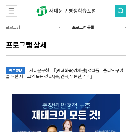
프로그램
프로그램 목록
소개
소개
프로그램 목록
프로그램 상세
프로그램
평생학습소개
프로그램
사이버강좌
주요사업소개
학습 네트워크
프로그램 목록
학습 네트워크
이용안내
사이버강좌
자료실
서대문구청 - 『[반려학습(경제편)] 경제폴트폴리오 구성
자주 묻는 질문
인문교양
자료실
평생학습기관
을 위한 재테크의 모든 것 #저축, 연금, 부동산, 주식』
오시는길
참여마당
학습동아리
참여마당
평생교육자료
베테랑
보도자료
공지사항
로그인
홍보물
회원가입
평생학습뉴스
자유게시판