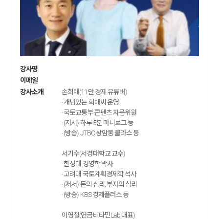
강사명
이메일
강사소개
손희애(11만 경제 유튜버)
· 개념있는 희애씨 운영
· 국토교통부 콘텐츠 자문위원
· (저서) 하루 5분 머니로그 등
· (방송) JTBC 상암동 클라스 등
서기수(서경대학교 교수)
· 한성대 경영학 박사
· 고려대 국토계획경제학 석사
· (저서) 돈의 심리, 부자의 심리
· (방송) KBS 경제플러스 등
이영철(연금비타민Lab 대표)