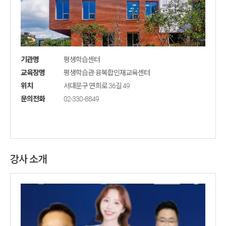
기관명
평생학습센터
교육장명
평생학습관·융복합인재교육센터
위치
서대문구 연희로 36길 49
문의전화
02-330-8849
강사 소개