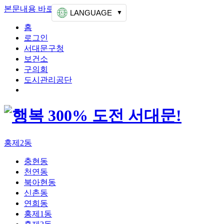
본문내용 바로가기
상단메뉴 가기
LANGUAGE
홈
로그인
서대문구청
보건소
구의회
도시관리공단
홍제2동
충현동
천연동
북아현동
신촌동
연희동
홍제1동