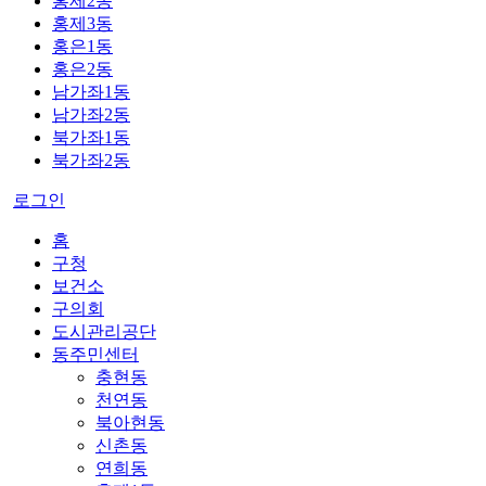
홍제2동
홍제3동
홍은1동
홍은2동
남가좌1동
남가좌2동
북가좌1동
북가좌2동
로그인
홈
구청
보건소
구의회
도시관리공단
동주민센터
충현동
천연동
북아현동
신촌동
연희동