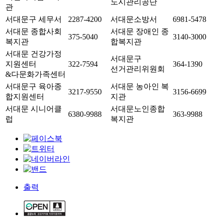
도시관리공단
관
서대문구 세무서
2287-4200
서대문소방서
6981-5478
서대문 종합사회
서대문 장애인 종
375-5040
3140-3000
복지관
합복지관
서대문 건강가정
서대문구
지원센터
322-7594
364-1390
선거관리위원회
&다문화가족센터
서대문구 육아종
서대문 농아인 복
3217-9550
3156-6699
합지원센터
지관
서대문 시니어클
서대문노인종합
6380-9988
363-9988
럽
복지관
출력