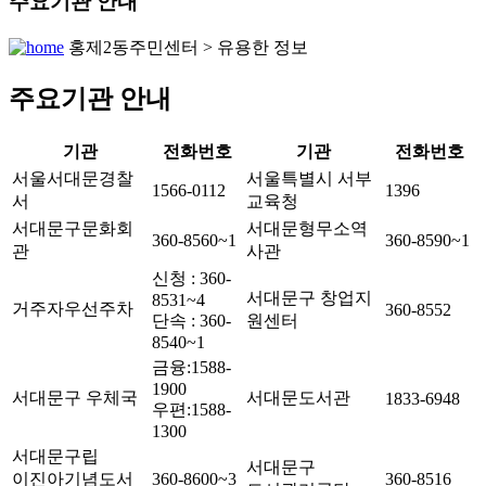
주요기관 안내
홍제2동주민센터 > 유용한 정보
주요기관 안내
기관
전화번호
기관
전화번호
서울서대문경찰
서울특별시 서부
1566-0112
1396
서
교육청
서대문구문화회
서대문형무소역
360-8560~1
360-8590~1
관
사관
신청 : 360-
서대문구 창업지
8531~4
거주자우선주차
360-8552
단속 : 360-
원센터
8540~1
금융:1588-
1900
서대문구 우체국
서대문도서관
1833-6948
우편:1588-
1300
서대문구립
서대문구
이진아기념도서
360-8600~3
360-8516