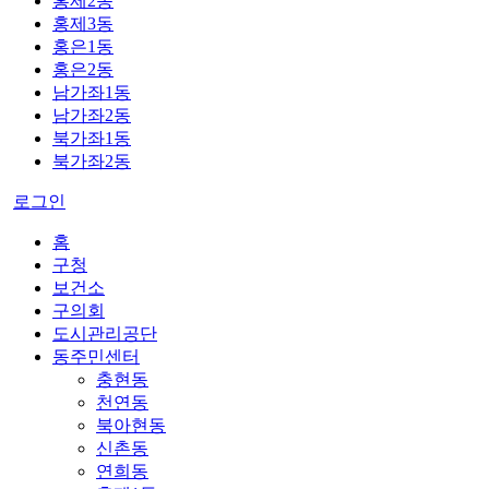
홍제2동
홍제3동
홍은1동
홍은2동
남가좌1동
남가좌2동
북가좌1동
북가좌2동
로그인
홈
구청
보건소
구의회
도시관리공단
동주민센터
충현동
천연동
북아현동
신촌동
연희동