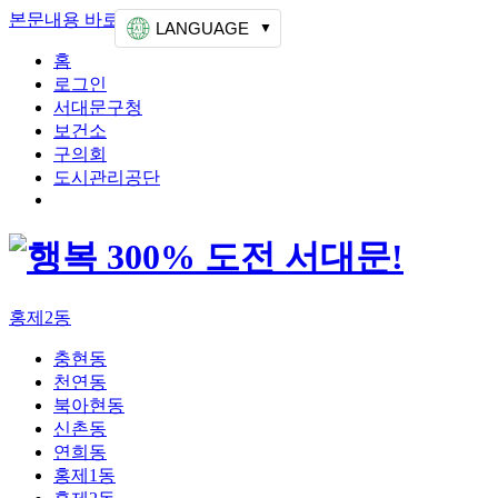
본문내용 바로가기
상단메뉴 가기
LANGUAGE
홈
로그인
서대문구청
보건소
구의회
도시관리공단
홍제2동
충현동
천연동
북아현동
신촌동
연희동
홍제1동