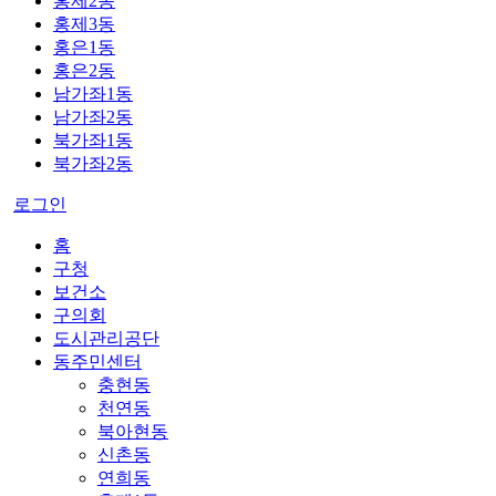
홍제2동
홍제3동
홍은1동
홍은2동
남가좌1동
남가좌2동
북가좌1동
북가좌2동
로그인
홈
구청
보건소
구의회
도시관리공단
동주민센터
충현동
천연동
북아현동
신촌동
연희동