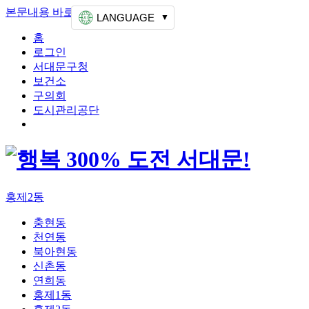
본문내용 바로가기
상단메뉴 가기
LANGUAGE
홈
로그인
서대문구청
보건소
구의회
도시관리공단
홍제2동
충현동
천연동
북아현동
신촌동
연희동
홍제1동