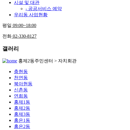
시설 및 대관
- 공공서비스 예약
우리동 사업현황
평일
09:00~18:00
전화
02-330-8127
갤러리
홍제2동주민센터 > 자치회관
충현동
천연동
북아현동
신촌동
연희동
홍제1동
홍제2동
홍제3동
홍은1동
홍은2동