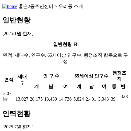
홍은2동주민센터 > 우리동 소개
일반현황
[2025.1월 현재]
일반현황 표
면적, 세대수, 인구수, 65세이상 인구수, 행정조직 항목으로 구
성
행정조
인 구 수
65세이상 인구수
세대
직
면적
수
계
남
여
계
남
여
통
반
2.07
328
㎢
13,027
28,175
13,439
14,736
5,824
2,481
3,343
39
인력현황
[2025.7월 현재]