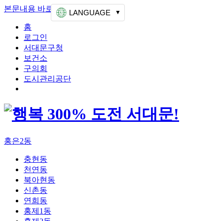
본문내용 바로가기
상단메뉴 가기
LANGUAGE
홈
로그인
서대문구청
보건소
구의회
도시관리공단
홍은2동
충현동
천연동
북아현동
신촌동
연희동
홍제1동