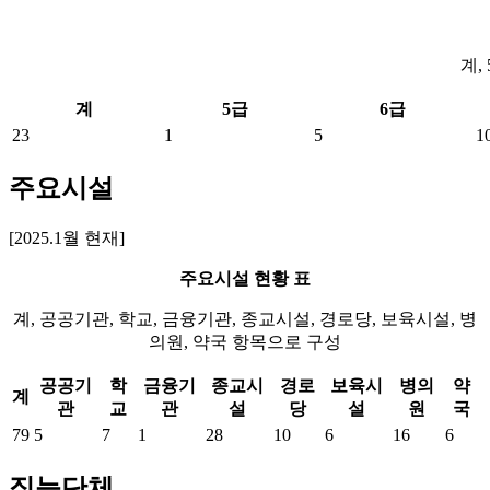
계,
계
5급
6급
23
1
5
1
주요시설
[2025.1월 현재]
주요시설 현황 표
계, 공공기관, 학교, 금융기관, 종교시설, 경로당, 보육시설, 병
의원, 약국 항목으로 구성
공공기
학
금융기
종교시
경로
보육시
병의
약
계
관
교
관
설
당
설
원
국
79
5
7
1
28
10
6
16
6
직능단체