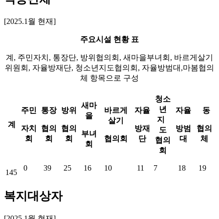
[2025.1월 현재]
주요시설 현황 표
계, 주민자치, 통장단, 방위협의회, 새마을부녀회, 바르게살기
위원회, 자율방재단, 청소년지도협의회, 자율방범대,마봄협의
체 항목으로 구성
청소
새마
년
주민
통장
방위
바르게
자율
자율
동
을
지
살기
계
자치
협의
협의
방재
방범
협의
도
부녀
회
회
회
협의회
단
대
체
협의
회
회
0
39
25
16
10
11
7
18
19
145
복지대상자
[2025.1월 현재]