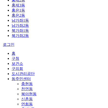
홍제2동
홍제3동
홍은1동
홍은2동
남가좌1동
남가좌2동
북가좌1동
북가좌2동
로그인
홈
구청
보건소
구의회
도시관리공단
동주민센터
충현동
천연동
북아현동
신촌동
연희동