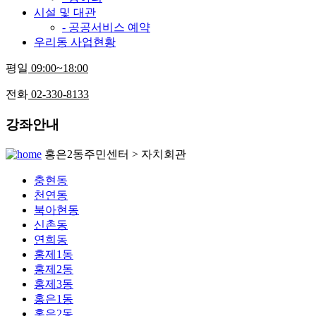
시설 및 대관
- 공공서비스 예약
우리동 사업현황
평일
09:00~18:00
전화
02-330-8133
강좌안내
홍은2동주민센터 > 자치회관
충현동
천연동
북아현동
신촌동
연희동
홍제1동
홍제2동
홍제3동
홍은1동
홍은2동