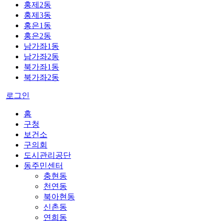
홍제2동
홍제3동
홍은1동
홍은2동
남가좌1동
남가좌2동
북가좌1동
북가좌2동
로그인
홈
구청
보건소
구의회
도시관리공단
동주민센터
충현동
천연동
북아현동
신촌동
연희동