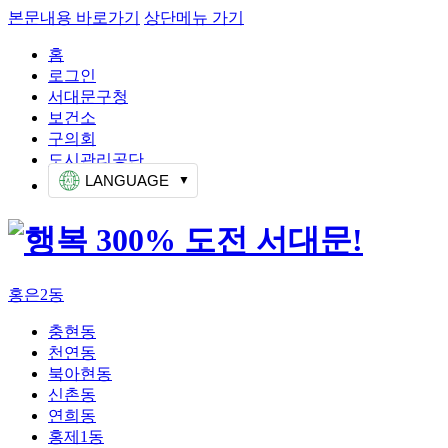
본문내용 바로가기
상단메뉴 가기
홈
로그인
서대문구청
보건소
구의회
도시관리공단
LANGUAGE
홍은2동
충현동
천연동
북아현동
신촌동
연희동
홍제1동