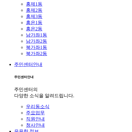
홍제1동
홍제2동
홍제3동
홍은1동
홍은2동
남가좌1동
남가좌2동
북가좌1동
북가좌2동
주민센터안내
주민센터안내
주민센터의
다양한 소식을 알려드립니다.
우리동소식
주요업무
직원안내
청사안내
유용한 정보