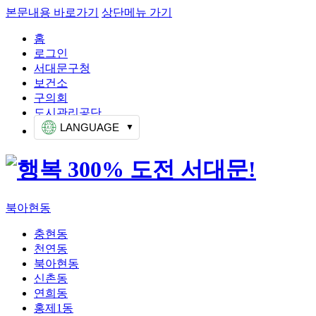
본문내용 바로가기
상단메뉴 가기
홈
로그인
서대문구청
보건소
구의회
도시관리공단
LANGUAGE
북아현동
충현동
천연동
북아현동
신촌동
연희동
홍제1동