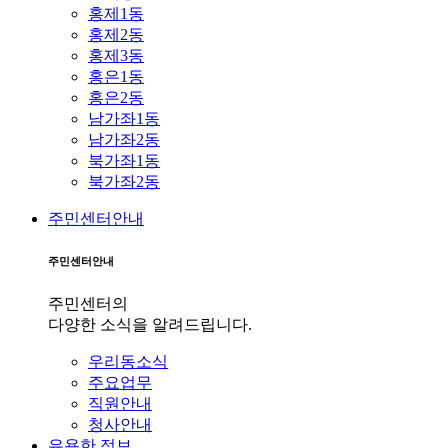
홍제1동
홍제2동
홍제3동
홍은1동
홍은2동
남가좌1동
남가좌2동
북가좌1동
북가좌2동
주민센터안내
주민센터안내
주민센터의
다양한 소식을 알려드립니다.
우리동소식
주요업무
직원안내
청사안내
유용한 정보