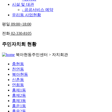
시설 및 대관
- 공공서비스 예약
우리동 사업현황
평일
09:00~18:00
전화
02-330-8105
주민자치회 현황
북아현동주민센터 > 자치회관
충현동
천연동
북아현동
신촌동
연희동
홍제1동
홍제2동
홍제3동
홍은1동
홍은2동