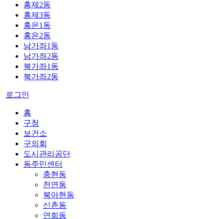
홍제2동
홍제3동
홍은1동
홍은2동
남가좌1동
남가좌2동
북가좌1동
북가좌2동
로그인
홈
구청
보건소
구의회
도시관리공단
동주민센터
충현동
천연동
북아현동
신촌동
연희동