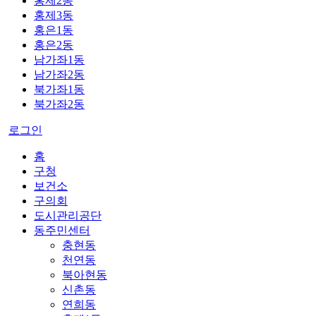
홍제2동
홍제3동
홍은1동
홍은2동
남가좌1동
남가좌2동
북가좌1동
북가좌2동
로그인
홈
구청
보건소
구의회
도시관리공단
동주민센터
충현동
천연동
북아현동
신촌동
연희동