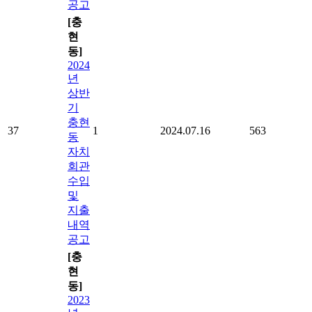
공고
[충
현
동]
2024
년
상반
기
충현
37
1
2024.07.16
563
동
자치
회관
수입
및
지출
내역
공고
[충
현
동]
2023