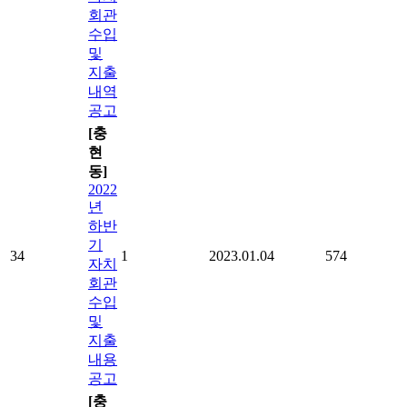
회관
수입
및
지출
내역
공고
[충
현
동]
2022
년
하반
기
34
1
2023.01.04
574
자치
회관
수입
및
지출
내용
공고
[충