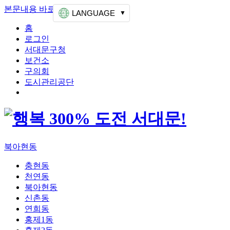
본문내용 바로가기
상단메뉴 가기
LANGUAGE
홈
로그인
서대문구청
보건소
구의회
도시관리공단
북아현동
충현동
천연동
북아현동
신촌동
연희동
홍제1동