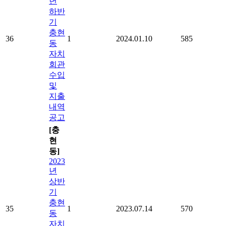
년
하반
기
충현
36
1
2024.01.10
585
동
자치
회관
수입
및
지출
내역
공고
[충
현
동]
2023
년
상반
기
충현
35
1
2023.07.14
570
동
자치