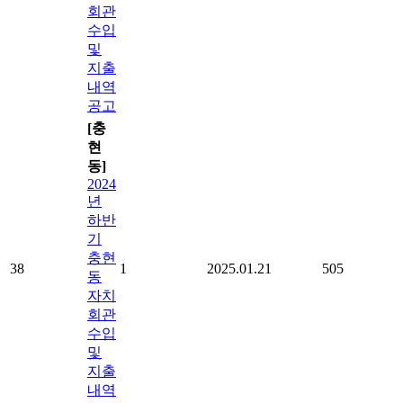
회관
수입
및
지출
내역
공고
[충
현
동]
2024
년
하반
기
충현
38
1
2025.01.21
505
동
자치
회관
수입
및
지출
내역