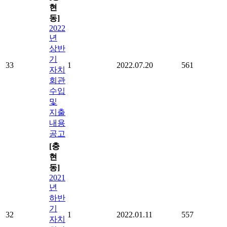
현
동]
2022
년
상반
기
33
1
2022.07.20
561
자치
회관
수입
및
지출
내용
공고
[충
현
동]
2021
년
하반
기
32
1
2022.01.11
557
자치