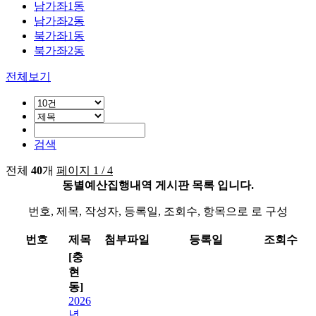
남가좌1동
남가좌2동
북가좌1동
북가좌2동
전체보기
검색
전체
40
개
페이지 1 / 4
동별예산집행내역 게시판 목록 입니다.
번호, 제목, 작성자, 등록일, 조회수, 항목으로 로 구성
번호
제목
첨부파일
등록일
조회수
[충
현
동]
2026
년