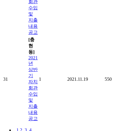
회관
수입
및
지출
내용
공고
[충
현
동]
2021
년
상반
기
31
1
2021.11.19
550
자치
회관
수입
및
지출
내용
공고
1
2
3
4