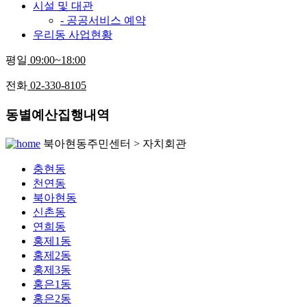
시설 및 대관
- 공공서비스 예약
우리동 사업현황
평일
09:00~18:00
전화
02-330-8105
동별예산집행내역
북아현동주민센터 > 자치회관
충현동
천연동
북아현동
신촌동
연희동
홍제1동
홍제2동
홍제3동
홍은1동
홍은2동