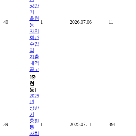
상반
기
충현
40
1
2026.07.06
11
동
자치
회관
수입
및
지출
내역
공고
[충
현
동]
2025
년
상반
기
충현
39
1
2025.07.11
391
동
자치