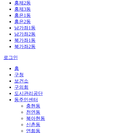
홍제2동
홍제3동
홍은1동
홍은2동
남가좌1동
남가좌2동
북가좌1동
북가좌2동
로그인
홈
구청
보건소
구의회
도시관리공단
동주민센터
충현동
천연동
북아현동
신촌동
연희동