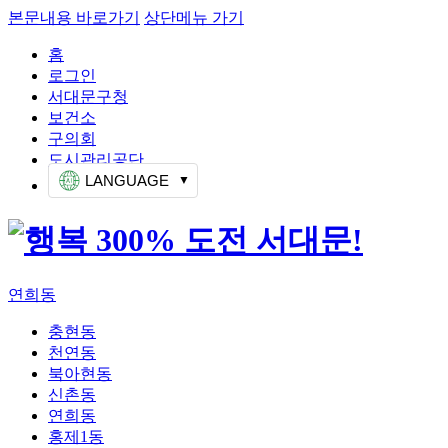
본문내용 바로가기
상단메뉴 가기
홈
로그인
서대문구청
보건소
구의회
도시관리공단
LANGUAGE
연희동
충현동
천연동
북아현동
신촌동
연희동
홍제1동