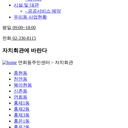
시설 및 대관
- 공공서비스 예약
우리동 사업현황
평일
09:00~18:00
전화
02-330-8115
자치회관에 바란다
연희동주민센터 > 자치회관
충현동
천연동
북아현동
신촌동
연희동
홍제1동
홍제2동
홍제3동
홍은1동
홍은2동