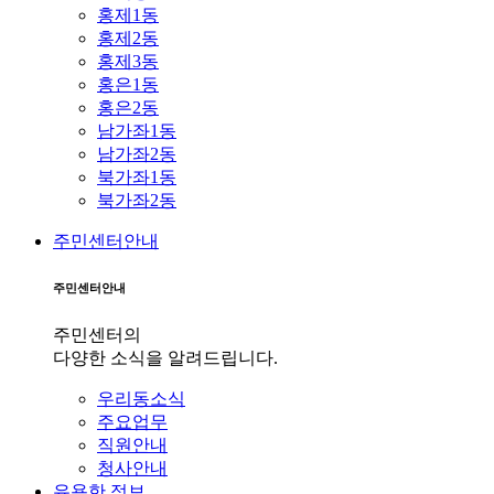
홍제1동
홍제2동
홍제3동
홍은1동
홍은2동
남가좌1동
남가좌2동
북가좌1동
북가좌2동
주민센터안내
주민센터안내
주민센터의
다양한 소식을 알려드립니다.
우리동소식
주요업무
직원안내
청사안내
유용한 정보