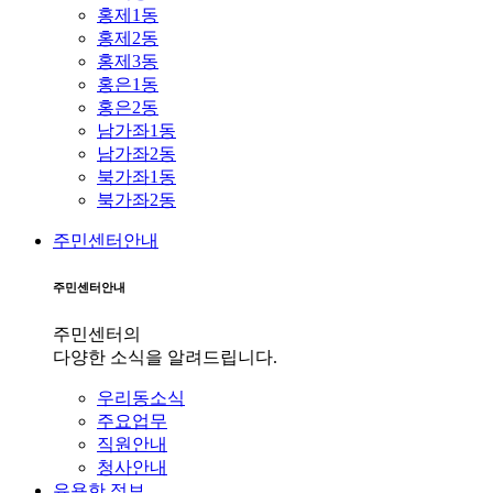
홍제1동
홍제2동
홍제3동
홍은1동
홍은2동
남가좌1동
남가좌2동
북가좌1동
북가좌2동
주민센터안내
주민센터안내
주민센터의
다양한 소식을 알려드립니다.
우리동소식
주요업무
직원안내
청사안내
유용한 정보