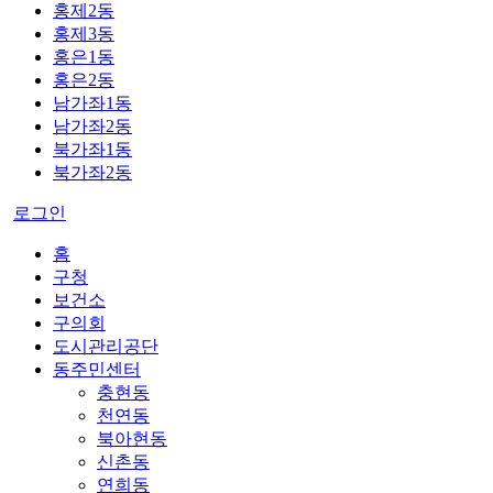
홍제2동
홍제3동
홍은1동
홍은2동
남가좌1동
남가좌2동
북가좌1동
북가좌2동
로그인
홈
구청
보건소
구의회
도시관리공단
동주민센터
충현동
천연동
북아현동
신촌동
연희동