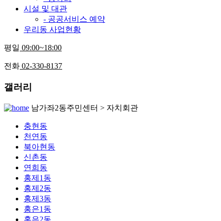
시설 및 대관
- 공공서비스 예약
우리동 사업현황
평일
09:00~18:00
전화
02-330-8137
갤러리
남가좌2동주민센터 > 자치회관
충현동
천연동
북아현동
신촌동
연희동
홍제1동
홍제2동
홍제3동
홍은1동
홍은2동