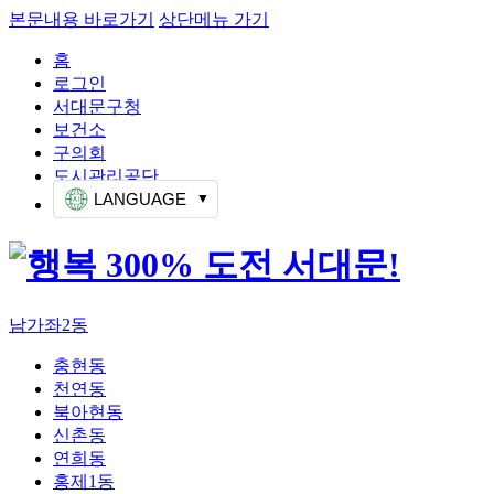
본문내용 바로가기
상단메뉴 가기
홈
로그인
서대문구청
보건소
구의회
도시관리공단
LANGUAGE
남가좌2동
충현동
천연동
북아현동
신촌동
연희동
홍제1동