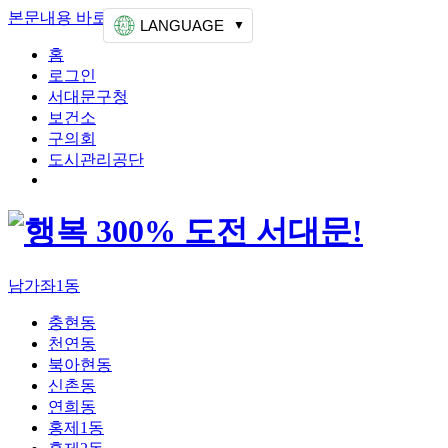
본문내용 바로가기
상단메뉴 가기
LANGUAGE
홈
로그인
서대문구청
보건소
구의회
도시관리공단
남가좌1동
충현동
천연동
북아현동
신촌동
연희동
홍제1동