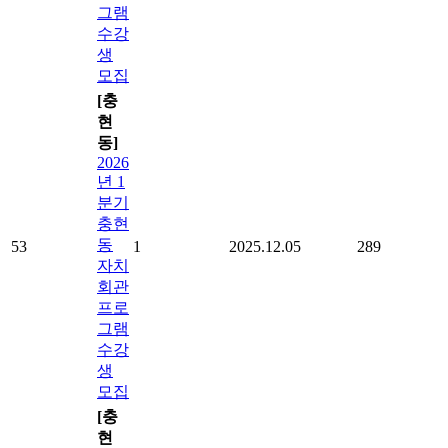
그램
수강
생
모집
[충
현
동]
2026
년 1
분기
충현
동
53
1
2025.12.05
289
자치
회관
프로
그램
수강
생
모집
[충
현