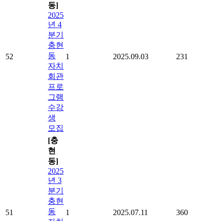
동]
2025
년 4
분기
충현
동
52
1
2025.09.03
231
자치
회관
프로
그램
수강
생
모집
[충
현
동]
2025
년 3
분기
충현
동
51
1
2025.07.11
360