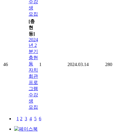
수강
생
모집
[충
현
동]
2024
년 2
분기
충현
동
46
1
2024.03.14
280
자치
회관
프로
그램
수강
생
모집
1
2
3
4
5
6