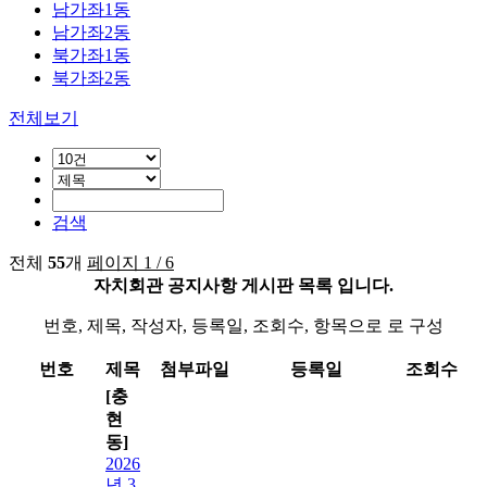
남가좌1동
남가좌2동
북가좌1동
북가좌2동
전체보기
검색
전체
55
개
페이지 1 / 6
자치회관 공지사항 게시판 목록 입니다.
번호, 제목, 작성자, 등록일, 조회수, 항목으로 로 구성
번호
제목
첨부파일
등록일
조회수
[충
현
동]
2026
년 3