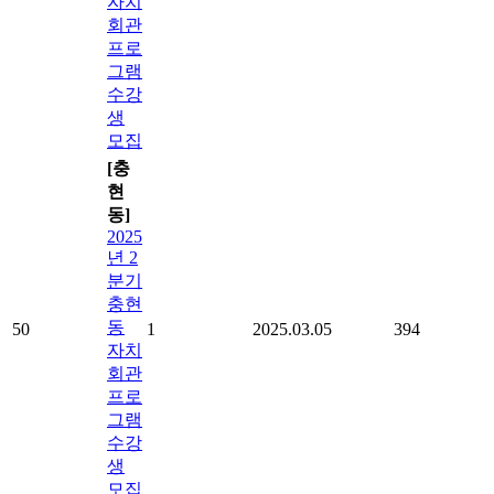
자치
회관
프로
그램
수강
생
모집
[충
현
동]
2025
년 2
분기
충현
동
50
1
2025.03.05
394
자치
회관
프로
그램
수강
생
모집