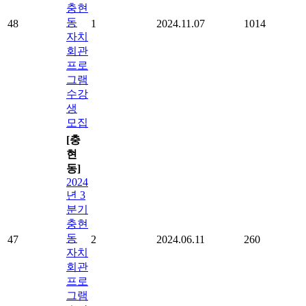
충현
동
48
1
2024.11.07
1014
자치
회관
프로
그램
수강
생
모집
[충
현
동]
2024
년 3
분기
충현
동
47
2
2024.06.11
260
자치
회관
프로
그램