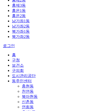
홍제2동
홍제3동
홍은1동
홍은2동
남가좌1동
남가좌2동
북가좌1동
북가좌2동
로그인
홈
구청
보건소
구의회
도시관리공단
동주민센터
충현동
천연동
북아현동
신촌동
연희동