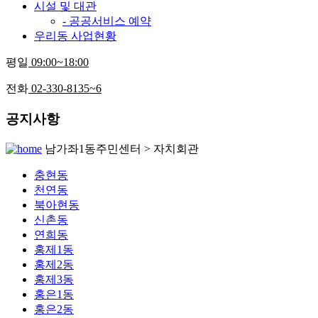
시설 및 대관
- 공공서비스 예약
우리동 사업현황
평일
09:00~18:00
전화
02-330-8135~6
공지사항
남가좌1동주민센터 > 자치회관
충현동
천연동
북아현동
신촌동
연희동
홍제1동
홍제2동
홍제3동
홍은1동
홍은2동