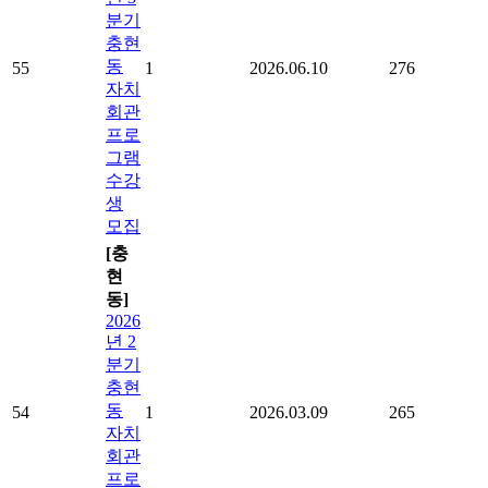
분기
충현
동
55
1
2026.06.10
276
자치
회관
프로
그램
수강
생
모집
[충
현
동]
2026
년 2
분기
충현
동
54
1
2026.03.09
265
자치
회관
프로