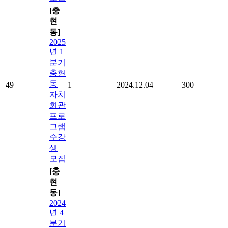
[충
현
동]
2025
년 1
분기
충현
동
49
1
2024.12.04
300
자치
회관
프로
그램
수강
생
모집
[충
현
동]
2024
년 4
분기