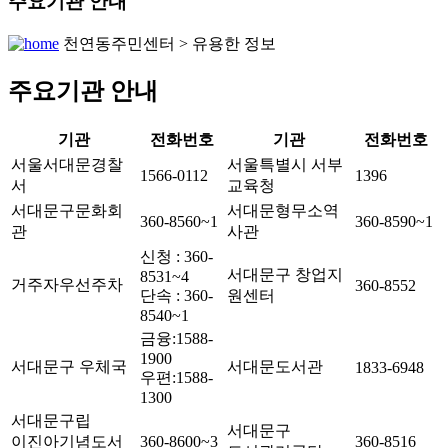
주요기관 안내
천연동주민센터 > 유용한 정보
주요기관 안내
기관
전화번호
기관
전화번호
서울서대문경찰
서울특별시 서부
1566-0112
1396
서
교육청
서대문구문화회
서대문형무소역
360-8560~1
360-8590~1
관
사관
신청 : 360-
서대문구 창업지
8531~4
거주자우선주차
360-8552
단속 : 360-
원센터
8540~1
금융:1588-
1900
서대문구 우체국
서대문도서관
1833-6948
우편:1588-
1300
서대문구립
서대문구
이진아기념도서
360-8600~3
360-8516