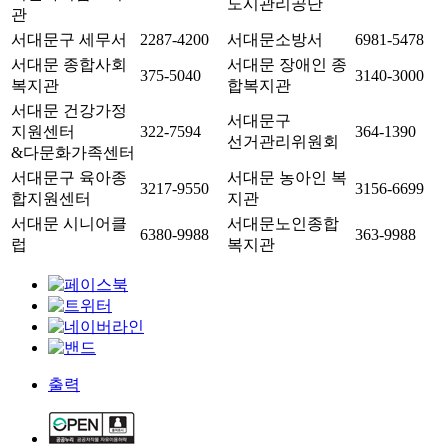
도시관리공단
관
서대문구 세무서
2287-4200
서대문소방서
6981-5478
서대문 종합사회
서대문 장애인 종
375-5040
3140-3000
복지관
합복지관
서대문 건강가정
서대문구
지원센터
322-7594
364-1390
선거관리위원회
&다문화가족센터
서대문구 육아종
서대문 농아인 복
3217-9550
3156-6699
합지원센터
지관
서대문 시니어클
서대문노인종합
6380-9988
363-9988
럽
복지관
출력