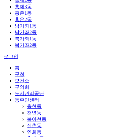
홍제2동
홍제3동
홍은1동
홍은2동
남가좌1동
남가좌2동
북가좌1동
북가좌2동
로그인
홈
구청
보건소
구의회
도시관리공단
동주민센터
충현동
천연동
북아현동
신촌동
연희동