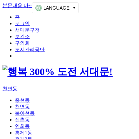
본문내용 바로가기
상단메뉴 가기
LANGUAGE
홈
로그인
서대문구청
보건소
구의회
도시관리공단
천연동
충현동
천연동
북아현동
신촌동
연희동
홍제1동