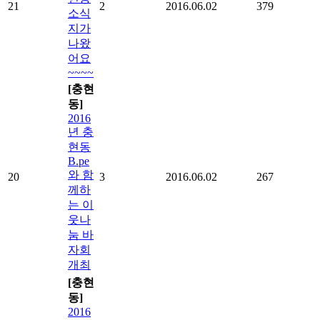
21
2
2016.06.02
379
소식
지가
나왔
어요
~~~~
[충현
동]
2016
년 충
현동
B.pe
와 함
20
3
2016.06.02
267
께하
는 이
웃나
눔 바
자회
개최
[충현
동]
2016