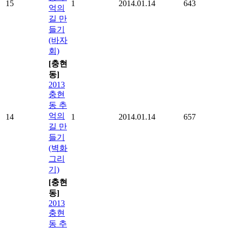
15
1
2014.01.14
643
억의
길 만
들기
(바자
회)
[충현
동]
2013
충현
동 추
억의
14
1
2014.01.14
657
길 만
들기
(벽화
그리
기)
[충현
동]
2013
충현
동 추