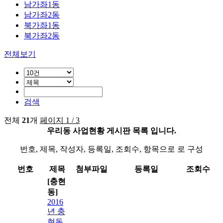
남가좌1동
남가좌2동
북가좌1동
북가좌2동
전체보기
검색
전체
21
개
페이지 1 / 3
우리동 사업현황 게시판 목록 입니다.
번호, 제목, 작성자, 등록일, 조회수, 항목으로 로 구성
번호
제목
첨부파일
등록일
조회수
[충현
동]
2016
년 충
현동