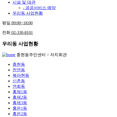
시설 및 대관
- 공공서비스 예약
우리동 사업현황
평일
09:00~18:00
전화
02-330-8101
우리동 사업현황
충현동주민센터 > 자치회관
충현동
천연동
북아현동
신촌동
연희동
홍제1동
홍제2동
홍제3동
홍은1동
홍은2동