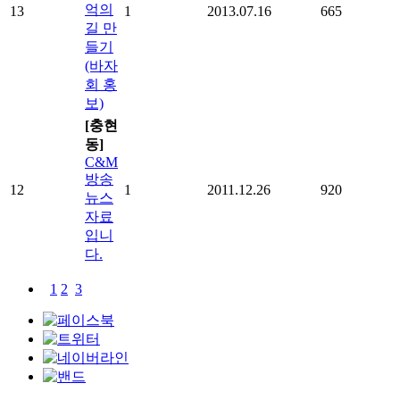
억의
13
1
2013.07.16
665
길 만
들기
(바자
회 홍
보)
[충현
동]
C&M
방송
12
1
2011.12.26
920
뉴스
자료
입니
다.
1
2
3