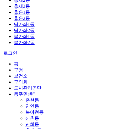
홍제2동
홍제3동
홍은1동
홍은2동
남가좌1동
남가좌2동
북가좌1동
북가좌2동
로그인
홈
구청
보건소
구의회
도시관리공단
동주민센터
충현동
천연동
북아현동
신촌동
연희동