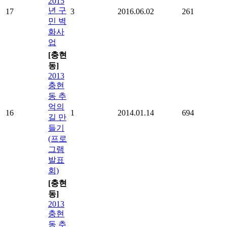
2015
년 구
17
3
2016.06.02
261
민 벽
화사
업
[충현
동]
2013
충현
동 추
억의
16
1
2014.01.14
694
길 만
들기
(프로
그램
발표
회)
[충현
동]
2013
충현
동 추