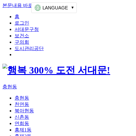
본문내용 바로가기
상단메뉴 가기
LANGUAGE
홈
로그인
서대문구청
보건소
구의회
도시관리공단
충현동
충현동
천연동
북아현동
신촌동
연희동
홍제1동