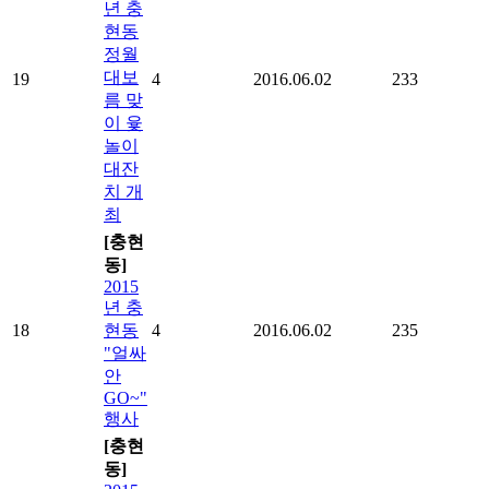
년 충
현동
정월
대보
19
4
2016.06.02
233
름 맞
이 윷
놀이
대잔
치 개
최
[충현
동]
2015
년 충
18
현동
4
2016.06.02
235
"얼싸
안
GO~"
행사
[충현
동]