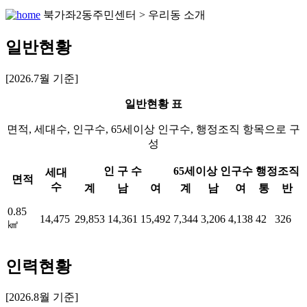
북가좌2동주민센터 > 우리동 소개
일반현황
[2026.7월 기준]
일반현황 표
면적, 세대수, 인구수, 65세이상 인구수, 행정조직 항목으로 구
성
인 구 수
65세이상 인구수
행정조직
세대
면적
수
계
남
여
계
남
여
통
반
0.85
14,475
29,853
14,361
15,492
7,344
3,206
4,138
42
326
㎢
인력현황
[2026.8월 기준]