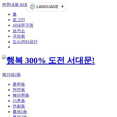
본문내용 바로가기
상단메뉴 가기
LANGUAGE
홈
로그인
서대문구청
보건소
구의회
도시관리공단
북가좌2동
충현동
천연동
북아현동
신촌동
연희동
홍제1동