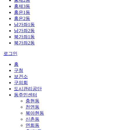
홍제2동
홍제3동
홍은1동
홍은2동
남가좌1동
남가좌2동
북가좌1동
북가좌2동
로그인
홈
구청
보건소
구의회
도시관리공단
동주민센터
충현동
천연동
북아현동
신촌동
연희동