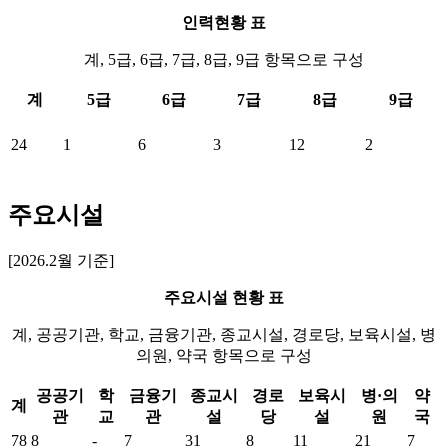
인력현황 표
계, 5급, 6급, 7급, 8급, 9급 항목으로 구성
계
5급
6급
7급
8급
9급
24
1
6
3
12
2
주요시설
[2026.2월 기준]
주요시설 현황 표
계, 공공기관, 학교, 금융기관, 종교시설, 경로당, 보육시설, 병
의원, 약국 항목으로 구성
공공기
학
금융기
종교시
경로
보육시
병·의
약
계
관
교
관
설
당
설
원
국
78
8
-
7
31
8
11
21
7