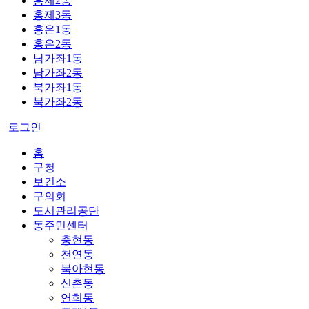
홍제2동
홍제3동
홍은1동
홍은2동
남가좌1동
남가좌2동
북가좌1동
북가좌2동
로그인
홈
구청
보건소
구의회
도시관리공단
동주민센터
충현동
천연동
북아현동
신촌동
연희동