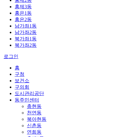
홍제2동
홍제3동
홍은1동
홍은2동
남가좌1동
남가좌2동
북가좌1동
북가좌2동
로그인
홈
구청
보건소
구의회
도시관리공단
동주민센터
충현동
천연동
북아현동
신촌동
연희동