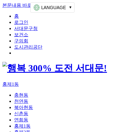
본문내용 바로가기
상단메뉴 가기
LANGUAGE
홈
로그인
서대문구청
보건소
구의회
도시관리공단
홍제1동
충현동
천연동
북아현동
신촌동
연희동
홍제1동