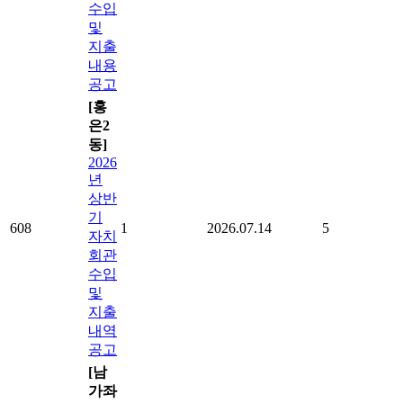
수입
및
지출
내용
공고
[홍
은2
동]
2026
년
상반
기
608
1
2026.07.14
5
자치
회관
수입
및
지출
내역
공고
[남
가좌