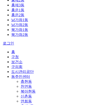
홍제2동
홍제3동
홍은1동
홍은2동
남가좌1동
남가좌2동
북가좌1동
북가좌2동
로그인
홈
구청
보건소
구의회
도시관리공단
동주민센터
충현동
천연동
북아현동
신촌동
연희동