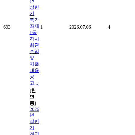
년
상반
기
북가
좌제
603
1
2026.07.06
4
1동
자치
회관
수입
및
지출
내용
공
고...
[천
연
동]
2026
년
상반
기
천연