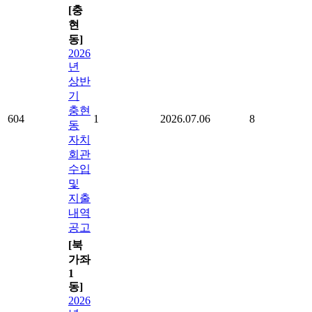
[충
현
동]
2026
년
상반
기
충현
604
1
2026.07.06
8
동
자치
회관
수입
및
지출
내역
공고
[북
가좌
1
동]
2026