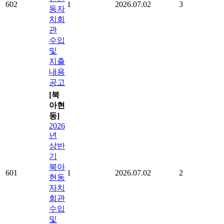
602
1
2026.07.02
3
동자
치회
관
수입
및
지출
내용
공고
[북
아현
동]
2026
년
상반
기
북아
601
1
2026.07.02
2
현동
자치
회관
수입
및