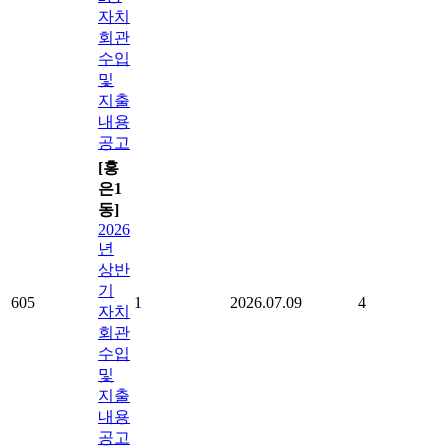
자치
회관
수입
및
지출
내용
공고
[홍
은1
동]
2026
년
상반
기
605
1
2026.07.09
4
자치
회관
수입
및
지출
내용
공고