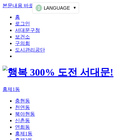
본문내용 바로가기
상단메뉴 가기
LANGUAGE
홈
로그인
서대문구청
보건소
구의회
도시관리공단
홍제1동
충현동
천연동
북아현동
신촌동
연희동
홍제1동