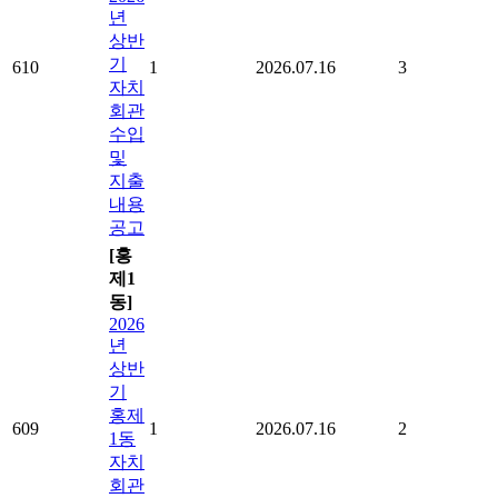
년
상반
기
610
1
2026.07.16
3
자치
회관
수입
및
지출
내용
공고
[홍
제1
동]
2026
년
상반
기
홍제
609
1
2026.07.16
2
1동
자치
회관