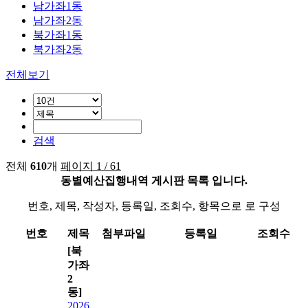
남가좌1동
남가좌2동
북가좌1동
북가좌2동
전체보기
검색
전체
610
개
페이지 1 / 61
동별예산집행내역 게시판 목록 입니다.
번호, 제목, 작성자, 등록일, 조회수, 항목으로 로 구성
번호
제목
첨부파일
등록일
조회수
[북
가좌
2
동]
2026