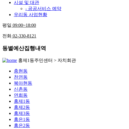
시설 및 대관
- 공공서비스 예약
우리동 사업현황
평일
09:00~18:00
전화
02-330-8121
동별예산집행내역
홍제1동주민센터 > 자치회관
충현동
천연동
북아현동
신촌동
연희동
홍제1동
홍제2동
홍제3동
홍은1동
홍은2동