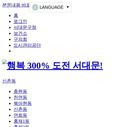
본문내용 바로가기
상단메뉴 가기
LANGUAGE
홈
로그인
서대문구청
보건소
구의회
도시관리공단
신촌동
충현동
천연동
북아현동
신촌동
연희동
홍제1동