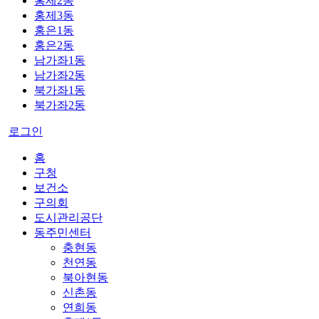
홍제2동
홍제3동
홍은1동
홍은2동
남가좌1동
남가좌2동
북가좌1동
북가좌2동
로그인
홈
구청
보건소
구의회
도시관리공단
동주민센터
충현동
천연동
북아현동
신촌동
연희동