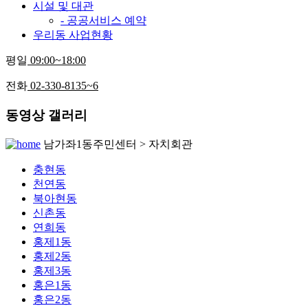
시설 및 대관
- 공공서비스 예약
우리동 사업현황
평일
09:00~18:00
전화
02-330-8135~6
동영상 갤러리
남가좌1동주민센터 > 자치회관
충현동
천연동
북아현동
신촌동
연희동
홍제1동
홍제2동
홍제3동
홍은1동
홍은2동