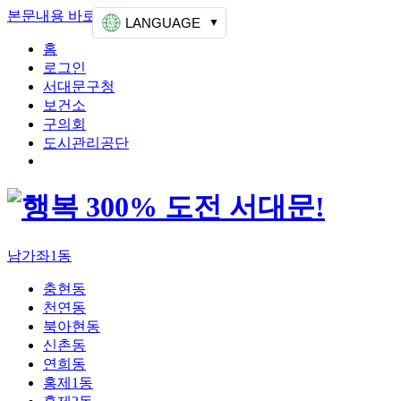
본문내용 바로가기
상단메뉴 가기
LANGUAGE
홈
로그인
서대문구청
보건소
구의회
도시관리공단
남가좌1동
충현동
천연동
북아현동
신촌동
연희동
홍제1동