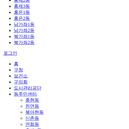
홍제2동
홍제3동
홍은1동
홍은2동
남가좌1동
남가좌2동
북가좌1동
북가좌2동
로그인
홈
구청
보건소
구의회
도시관리공단
동주민센터
충현동
천연동
북아현동
신촌동
연희동