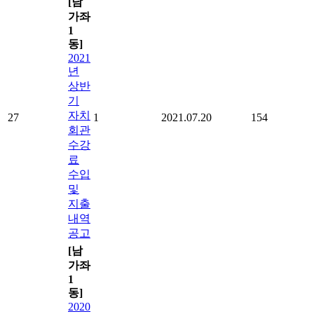
[남
가좌
1
동]
2021
년
상반
기
자치
27
1
2021.07.20
154
회관
수강
료
수입
및
지출
내역
공고
[남
가좌
1
동]
2020