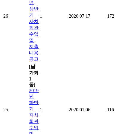
년
상반
기
26
1
2020.07.17
172
자치
회관
수입
및
지출
내용
공고
[남
가좌
1
동]
2019
년
하반
기
25
1
2020.01.06
116
자치
회관
수입
및