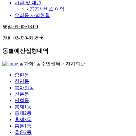
시설 및 대관
- 공공서비스 예약
우리동 사업현황
평일
09:00~18:00
전화
02-330-8135~6
동별예산집행내역
남가좌1동주민센터 > 자치회관
충현동
천연동
북아현동
신촌동
연희동
홍제1동
홍제2동
홍제3동
홍은1동
홍은2동