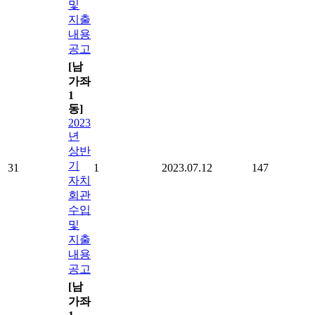
및
지출
내용
공고
[남
가좌
1
동]
2023
년
상반
기
31
1
2023.07.12
147
자치
회관
수입
및
지출
내용
공고
[남
가좌