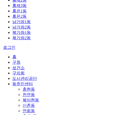
홍제2동
홍제3동
홍은1동
홍은2동
남가좌1동
남가좌2동
북가좌1동
북가좌2동
로그인
홈
구청
보건소
구의회
도시관리공단
동주민센터
충현동
천연동
북아현동
신촌동
연희동