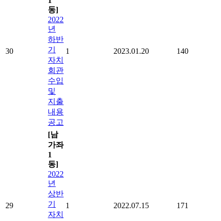
1
동]
2022
년
하반
기
30
1
2023.01.20
140
자치
회관
수입
및
지출
내용
공고
[남
가좌
1
동]
2022
년
상반
기
29
1
2022.07.15
171
자치