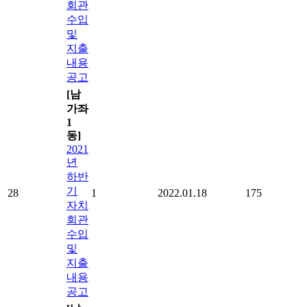
회관
수입
및
지출
내용
공고
[남
가좌
1
동]
2021
년
하반
기
28
1
2022.01.18
175
자치
회관
수입
및
지출
내용
공고