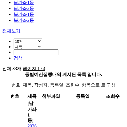
남가좌1동
남가좌2동
북가좌1동
북가좌2동
전체보기
검색
전체
33
개
페이지 1 / 4
동별예산집행내역 게시판 목록 입니다.
번호, 제목, 작성자, 등록일, 조회수, 항목으로 로 구성
번호
제목
첨부파일
등록일
조회수
[남
가좌
1
동]
2026