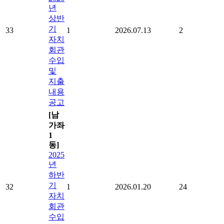
년
상반
기
33
1
2026.07.13
2
자치
회관
수입
및
지출
내용
공고
[남
가좌
1
동]
2025
년
하반
기
32
1
2026.01.20
24
자치
회관
수입