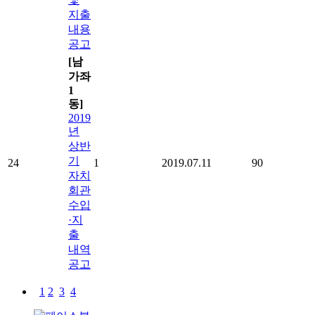
지출
내용
공고
[남
가좌
1
동]
2019
년
상반
기
24
1
2019.07.11
90
자치
회관
수입
·지
출
내역
공고
1
2
3
4