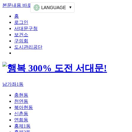
본문내용 바로가기
상단메뉴 가기
LANGUAGE
홈
로그인
서대문구청
보건소
구의회
도시관리공단
남가좌1동
충현동
천연동
북아현동
신촌동
연희동
홍제1동