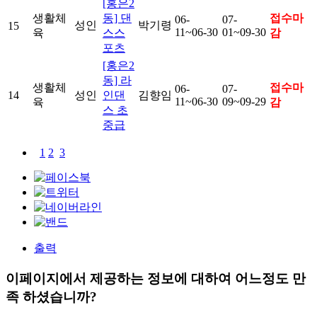
[홍은2
생활체
동] 댄
접수마
06-
07-
성인
박기령
15
11~06-30
01~09-30
육
스스
감
포츠
[홍은2
동] 라
생활체
접수마
06-
07-
14
성인
인댄
김향임
11~06-30
09~09-29
육
감
스 초
중급
1
2
3
출력
이페이지에서 제공하는 정보에 대하여 어느정도 만
족 하셨습니까?