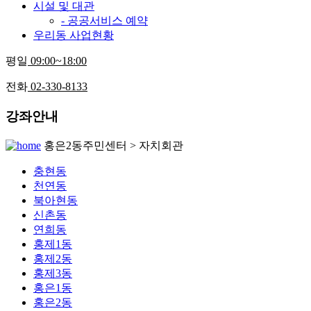
시설 및 대관
- 공공서비스 예약
우리동 사업현황
평일
09:00~18:00
전화
02-330-8133
강좌안내
홍은2동주민센터 > 자치회관
충현동
천연동
북아현동
신촌동
연희동
홍제1동
홍제2동
홍제3동
홍은1동
홍은2동