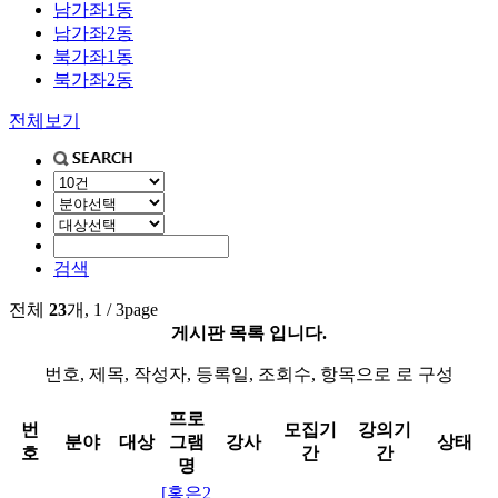
남가좌1동
남가좌2동
북가좌1동
북가좌2동
전체보기
검색
전체
23
개, 1 / 3page
게시판 목록 입니다.
번호, 제목, 작성자, 등록일, 조회수, 항목으로 로 구성
프로
번
모집기
강의기
분야
대상
그램
강사
상태
호
간
간
명
[홍은2