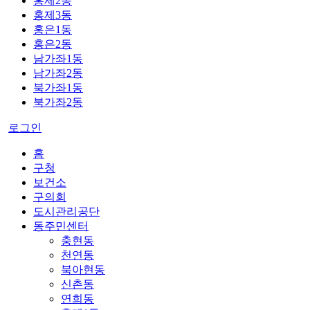
홍제2동
홍제3동
홍은1동
홍은2동
남가좌1동
남가좌2동
북가좌1동
북가좌2동
로그인
홈
구청
보건소
구의회
도시관리공단
동주민센터
충현동
천연동
북아현동
신촌동
연희동