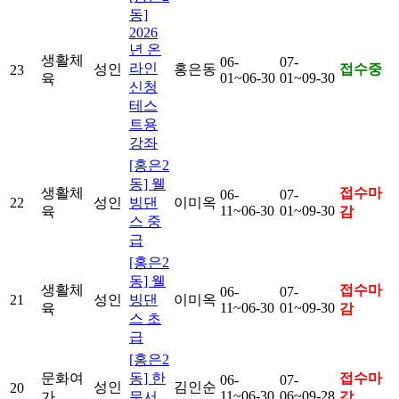
동]
2026
년 온
생활체
06-
07-
라인
성인
홍은동
접수중
23
01~06-30
01~09-30
육
신청
테스
트용
강좌
[홍은2
동] 웰
생활체
접수마
06-
07-
22
성인
빙댄
이미옥
11~06-30
01~09-30
육
감
스 중
급
[홍은2
동] 웰
생활체
접수마
06-
07-
21
성인
빙댄
이미옥
11~06-30
01~09-30
육
감
스 초
급
[홍은2
문화여
동] 한
접수마
06-
07-
성인
김인순
20
11~06-30
06~09-28
가
문서
감