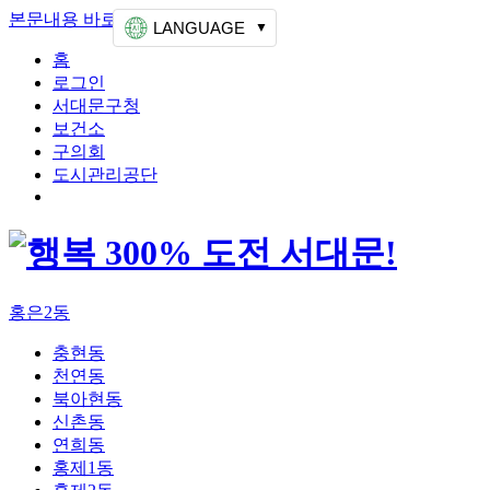
본문내용 바로가기
상단메뉴 가기
LANGUAGE
홈
로그인
서대문구청
보건소
구의회
도시관리공단
홍은2동
충현동
천연동
북아현동
신촌동
연희동
홍제1동