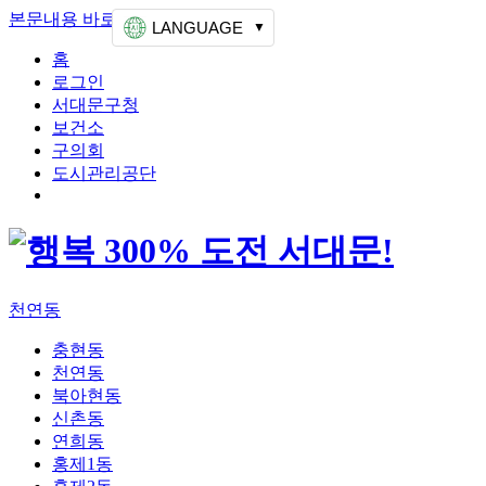
본문내용 바로가기
상단메뉴 가기
LANGUAGE
홈
로그인
서대문구청
보건소
구의회
도시관리공단
천연동
충현동
천연동
북아현동
신촌동
연희동
홍제1동