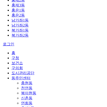
홍제2동
홍제3동
홍은1동
홍은2동
남가좌1동
남가좌2동
북가좌1동
북가좌2동
로그인
홈
구청
보건소
구의회
도시관리공단
동주민센터
충현동
천연동
북아현동
신촌동
연희동