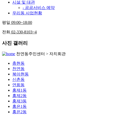
시설 및 대관
- 공공서비스 예약
우리동 사업현황
평일
09:00~18:00
전화
02-330-8103~4
사진 갤러리
천연동주민센터 > 자치회관
충현동
천연동
북아현동
신촌동
연희동
홍제1동
홍제2동
홍제3동
홍은1동
홍은2동