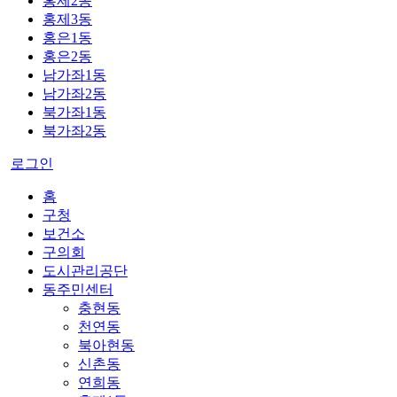
홍제2동
홍제3동
홍은1동
홍은2동
남가좌1동
남가좌2동
북가좌1동
북가좌2동
로그인
홈
구청
보건소
구의회
도시관리공단
동주민센터
충현동
천연동
북아현동
신촌동
연희동