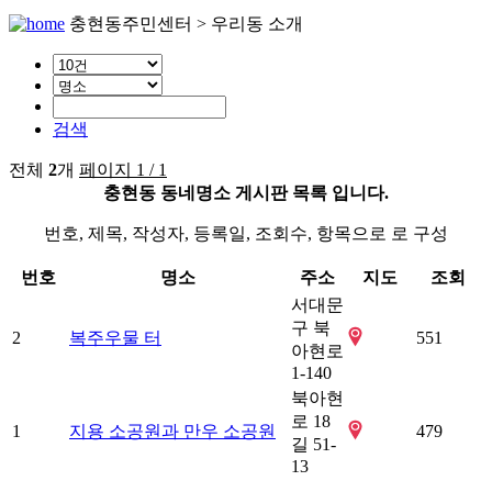
충현동주민센터 > 우리동 소개
검색
전체
2
개
페이지 1 / 1
충현동 동네명소 게시판 목록 입니다.
번호, 제목, 작성자, 등록일, 조회수, 항목으로 로 구성
번호
명소
주소
지도
조회
서대문
구 북
2
복주우물 터
551
아현로
1-140
북아현
로 18
1
지용 소공원과 만우 소공원
479
길 51-
13