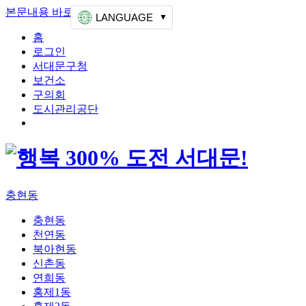
본문내용 바로가기
상단메뉴 가기
LANGUAGE
홈
로그인
서대문구청
보건소
구의회
도시관리공단
충현동
충현동
천연동
북아현동
신촌동
연희동
홍제1동