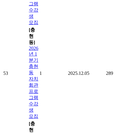
그램
수강
생
모집
[충
현
동]
2026
년 1
분기
충현
동
53
1
2025.12.05
289
자치
회관
프로
그램
수강
생
모집
[충
현