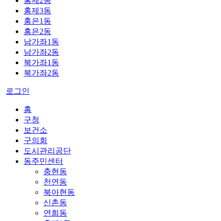
홍제2동
홍제3동
홍은1동
홍은2동
남가좌1동
남가좌2동
북가좌1동
북가좌2동
로그인
홈
구청
보건소
구의회
도시관리공단
동주민센터
충현동
천연동
북아현동
신촌동
연희동