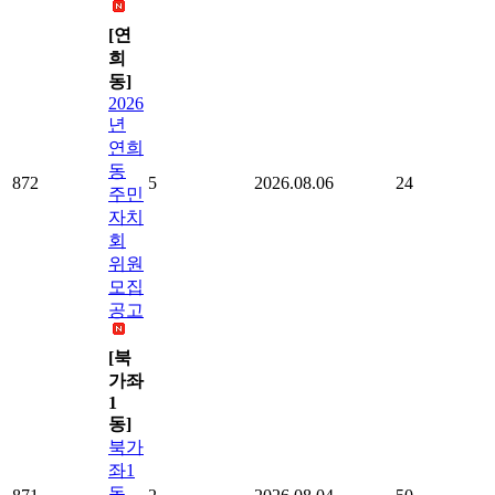
[연
희
동]
2026
년
연희
동
872
5
2026.08.06
24
주민
자치
회
위원
모집
공고
[북
가좌
1
동]
북가
좌1
동