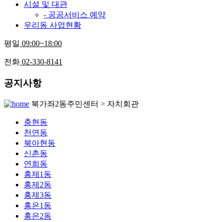
시설 및 대관
- 공공서비스 예약
우리동 사업현황
평일
09:00~18:00
전화
02-330-8141
공지사항
북가좌2동주민센터 > 자치회관
충현동
천연동
북아현동
신촌동
연희동
홍제1동
홍제2동
홍제3동
홍은1동
홍은2동