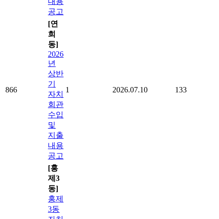
내용
공고
[연
희
동]
2026
년
상반
기
866
1
2026.07.10
133
자치
회관
수입
및
지출
내용
공고
[홍
제3
동]
홍제
3동