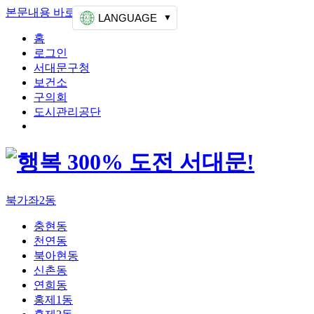
본문내용 바로가기
상단메뉴 가기
LANGUAGE
홈
로그인
서대문구청
보건소
구의회
도시관리공단
북가좌2동
충현동
천연동
북아현동
신촌동
연희동
홍제1동