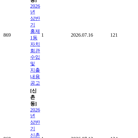
2026
년
상반
기
홍제
869
1
2026.07.16
121
1동
자치
회관
수입
및
지출
내용
공고
[신
촌
동]
2026
년
상반
기
신촌