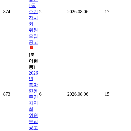
1동
874
주민
5
2026.08.06
17
자치
회
위원
모집
공고
[북
아현
동]
2026
년
북아
현동
873
6
2026.08.06
15
주민
자치
회
위원
모집
공고