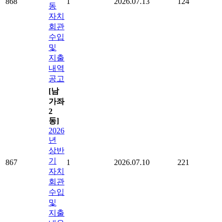
868
1
2026.07.13
124
동
자치
회관
수입
및
지출
내역
공고
[남
가좌
2
동]
2026
년
상반
기
867
1
2026.07.10
221
자치
회관
수입
및
지출