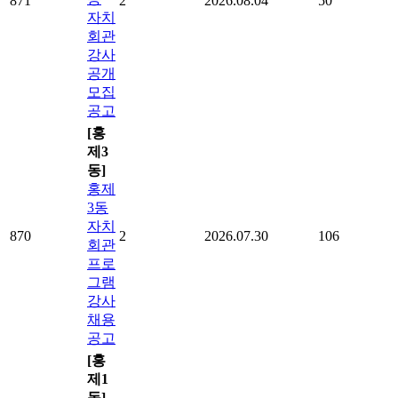
871
2
2026.08.04
50
자치
회관
강사
공개
모집
공고
[홍
제3
동]
홍제
3동
자치
870
2
2026.07.30
106
회관
프로
그램
강사
채용
공고
[홍
제1
동]