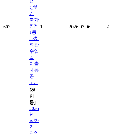
년
상반
기
북가
좌제
603
1
2026.07.06
4
1동
자치
회관
수입
및
지출
내용
공
고...
[천
연
동]
2026
년
상반
기
천연