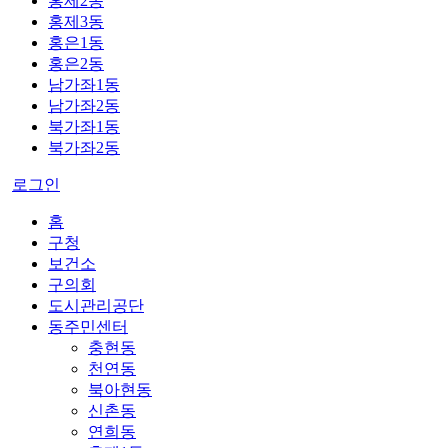
홍제2동
홍제3동
홍은1동
홍은2동
남가좌1동
남가좌2동
북가좌1동
북가좌2동
로그인
홈
구청
보건소
구의회
도시관리공단
동주민센터
충현동
천연동
북아현동
신촌동
연희동