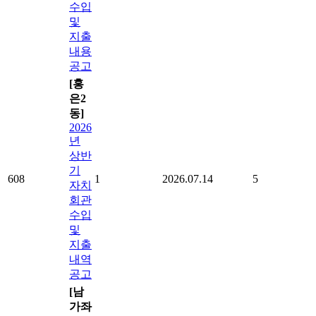
수입
및
지출
내용
공고
[홍
은2
동]
2026
년
상반
기
608
1
2026.07.14
5
자치
회관
수입
및
지출
내역
공고
[남
가좌