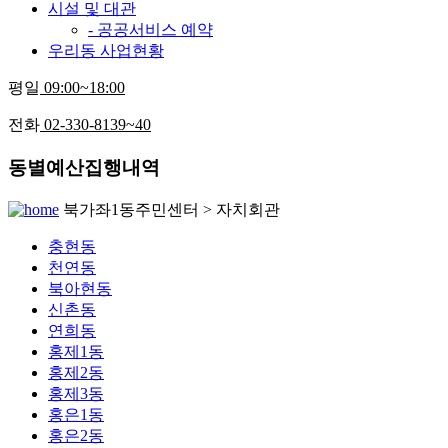
시설 및 대관
- 공공서비스 예약
우리동 사업현황
평일
09:00~18:00
전화
02-330-8139~40
동별예산집행내역
북가좌1동주민센터 > 자치회관
충현동
천연동
북아현동
신촌동
연희동
홍제1동
홍제2동
홍제3동
홍은1동
홍은2동