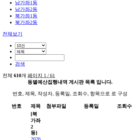
남가좌1동
남가좌2동
북가좌1동
북가좌2동
전체보기
검색
전체
610
개
페이지 1 / 61
동별예산집행내역 게시판 목록 입니다.
번호, 제목, 작성자, 등록일, 조회수, 항목으로 로 구성
번호
제목
첨부파일
등록일
조회수
[북
가좌
2
동]
2026