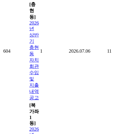
[충
현
동]
2026
년
상반
기
충현
604
1
2026.07.06
11
동
자치
회관
수입
및
지출
내역
공고
[북
가좌
1
동]
2026