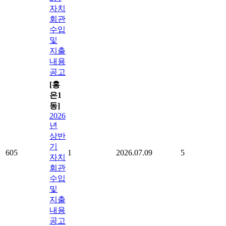
자치
회관
수입
및
지출
내용
공고
[홍
은1
동]
2026
년
상반
기
605
1
2026.07.09
5
자치
회관
수입
및
지출
내용
공고