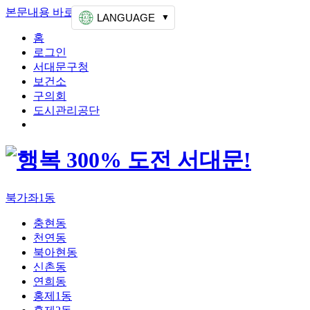
본문내용 바로가기
상단메뉴 가기
LANGUAGE
홈
로그인
서대문구청
보건소
구의회
도시관리공단
북가좌1동
충현동
천연동
북아현동
신촌동
연희동
홍제1동