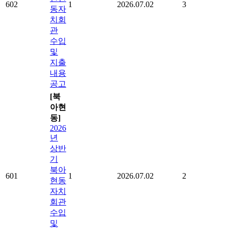
602
1
2026.07.02
3
동자
치회
관
수입
및
지출
내용
공고
[북
아현
동]
2026
년
상반
기
북아
601
1
2026.07.02
2
현동
자치
회관
수입
및