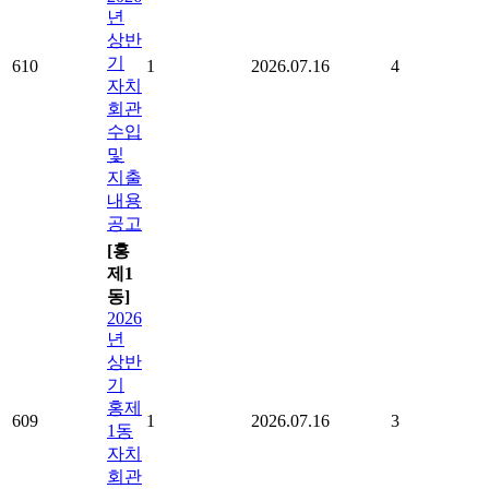
년
상반
기
610
1
2026.07.16
4
자치
회관
수입
및
지출
내용
공고
[홍
제1
동]
2026
년
상반
기
홍제
609
1
2026.07.16
3
1동
자치
회관