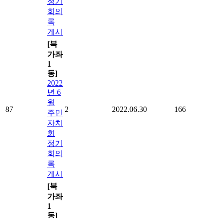
정기
회의
록
게시
[북
가좌
1
동]
2022
년 6
월
87
2
2022.06.30
166
주민
자치
회
정기
회의
록
게시
[북
가좌
1
동]