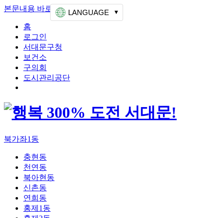
본문내용 바로가기
상단메뉴 가기
LANGUAGE
홈
로그인
서대문구청
보건소
구의회
도시관리공단
북가좌1동
충현동
천연동
북아현동
신촌동
연희동
홍제1동