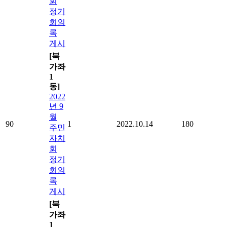
회
정기
회의
록
게시
[북
가좌
1
동]
2022
년 9
월
90
1
2022.10.14
180
주민
자치
회
정기
회의
록
게시
[북
가좌
1