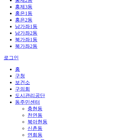
홍제2동
홍제3동
홍은1동
홍은2동
남가좌1동
남가좌2동
북가좌1동
북가좌2동
로그인
홈
구청
보건소
구의회
도시관리공단
동주민센터
충현동
천연동
북아현동
신촌동
연희동