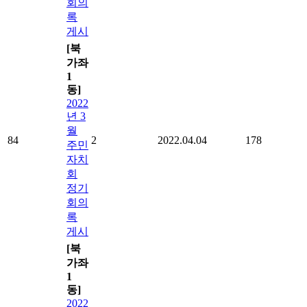
회의
록
게시
[북
가좌
1
동]
2022
년 3
월
84
2
2022.04.04
178
주민
자치
회
정기
회의
록
게시
[북
가좌
1
동]
2022