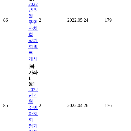
2022
년 5
월
86
2
2022.05.24
179
주민
자치
회
정기
회의
록
게시
[북
가좌
1
동]
2022
년 4
월
85
2
2022.04.26
176
주민
자치
회
정기