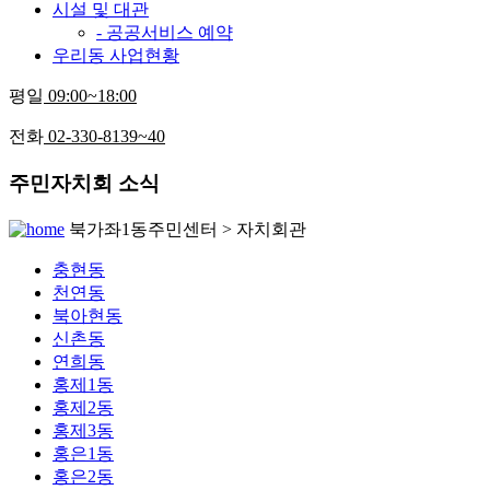
시설 및 대관
- 공공서비스 예약
우리동 사업현황
평일
09:00~18:00
전화
02-330-8139~40
주민자치회 소식
북가좌1동주민센터 > 자치회관
충현동
천연동
북아현동
신촌동
연희동
홍제1동
홍제2동
홍제3동
홍은1동
홍은2동