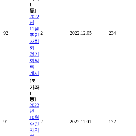
1
동]
2022
년
11월
92
2
2022.12.05
234
주민
자치
회
정기
회의
록
게시
[북
가좌
1
동]
2022
년
10월
91
2
2022.11.01
172
주민
자치