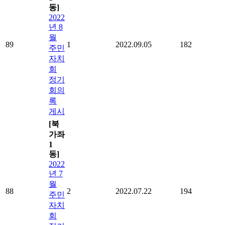
동]
2022
년 8
월
89
1
2022.09.05
182
주민
자치
회
정기
회의
록
게시
[북
가좌
1
동]
2022
년 7
월
88
2
2022.07.22
194
주민
자치
회