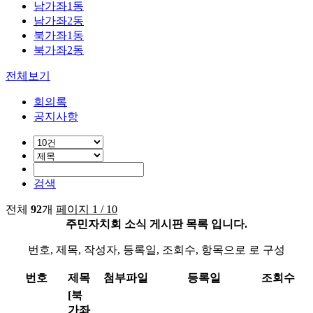
남가좌1동
남가좌2동
북가좌1동
북가좌2동
전체보기
회의록
공지사항
검색
전체
92
개
페이지 1 / 10
주민자치회 소식 게시판 목록 입니다.
번호, 제목, 작성자, 등록일, 조회수, 항목으로 로 구성
번호
제목
첨부파일
등록일
조회수
[북
가좌