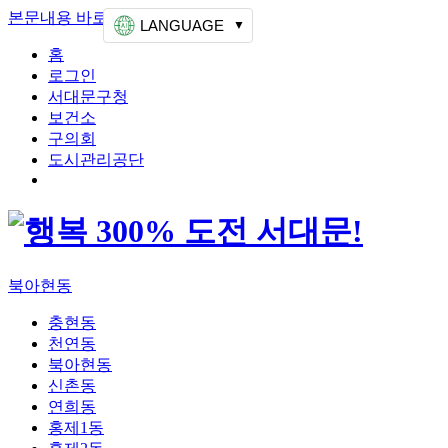
본문내용 바로가기
상단메뉴 가기
LANGUAGE
홈
로그인
서대문구청
보건소
구의회
도시관리공단
북아현동
충현동
천연동
북아현동
신촌동
연희동
홍제1동