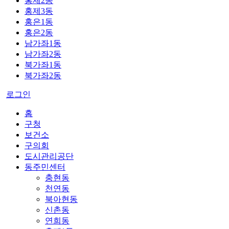
홍제2동
홍제3동
홍은1동
홍은2동
남가좌1동
남가좌2동
북가좌1동
북가좌2동
로그인
홈
구청
보건소
구의회
도시관리공단
동주민센터
충현동
천연동
북아현동
신촌동
연희동