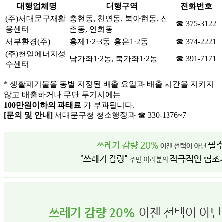
대행업체명
대행구역
전화번호
(주)서대문구재활
충현동, 천연동, 북아현동, 신
☎ 375-3122
용센터
촌동, 연희동
서부환경(주)
홍제1·2·3동, 홍은1·2동
☎ 374-2221
(주)천일에너지성
남가좌1·2동, 북가좌1·2동
☎ 391-7171
수센터
* 생활폐기물을 동별 지정된 배출 요일과 배출 시간을 지키지
않고 배출하거나 무단 투기시에는
100만원이하의 과태료
가 부과됩니다.
[문의 및 안내]
서대문구청 청소행정과 ☎ 330-1376~7