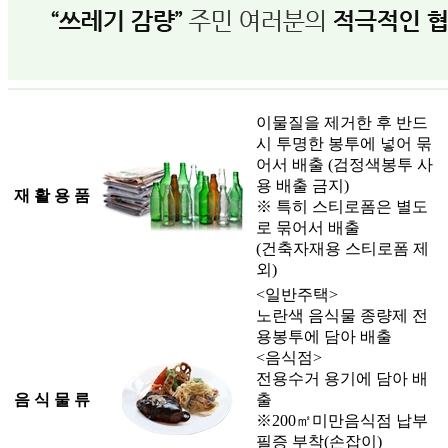
이물질을 제거한 후 반드
시 투명한 봉투에 넣어 묶
어서 배출 (검정색봉투 사
용 배출 금지)
재 활 용 품
※ 특히 스티로폼은 별도
로 묶어서 배출
(건축자재용 스티로폼 제
외)
<일반주택>
노란색 음식물 종량제 전
용봉투에 담아 배출
<음식점>
전용수거 용기에 담아 배
음 식 물 류
출
※200㎡미만음식점 납부
필증 부착(손잡이)