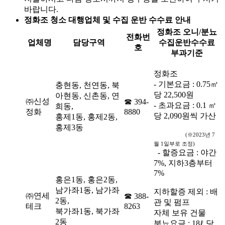
바랍니다.
정화조 청소 대행업체 및 수집 운반 수수료 안내
정화조 오니/분뇨
전화번
업체명
담당구역
수집운반수수료
호
부과기준
정화조
- 기본요금 : 0.75㎥
충현동, 천연동, 북
당 22,500원
아현동, 신촌동, 연
㈜신성
☎ 394-
- 초과요금 : 0.1 ㎥
희동,
정화
8880
당 2,090원씩 가산
홍제1동, 홍제2동,
홍제3동
(※2023년 7
월 1일부로 조정)
- 할증요금 : 야간
7%, 지하3층부터
7%
홍은1동, 홍은2동,
남가좌1동, 남가좌
지하할증 제외 : 배
㈜연세
☎ 388-
2동,
관 및 펌프
테크
8263
북가좌1동, 북가좌
자체 보유 건물
2동
분뇨요금 : 18ℓ 당