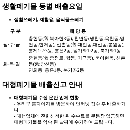
생활폐기물 동별 배출요일
생활쓰레기, 재활용, 음식물쓰레기
구 분
해 당 동
충현동(舊:북아현3동), 천연동(냉천동,옥천동,영
월·수·금
천동,현저동), 신촌동(舊:대현동,대신동,봉원동),
홍제1·2·3동, 홍은2동, 남가좌1·2동, 북가좌1동
충현동(舊:충정로, 합동, 미근동), 북아현동, 신촌
화·목·일
동(舊:창천동)
연희동, 홍은1동, 북가좌2동
대형폐기물 배출신고 안내
대형폐기물 수집 운반 업체 현황
- 우리구 홈페이지를 방문하여 인터넷 접수 후 배출하거
나
- 대행업체에 전화신청한 뒤 수수료를 무통장 입금하면
대형폐기물을 약속 된 날짜에 수거하여 드립니다.