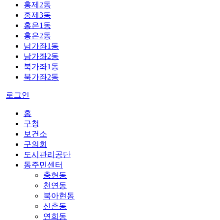
홍제2동
홍제3동
홍은1동
홍은2동
남가좌1동
남가좌2동
북가좌1동
북가좌2동
로그인
홈
구청
보건소
구의회
도시관리공단
동주민센터
충현동
천연동
북아현동
신촌동
연희동