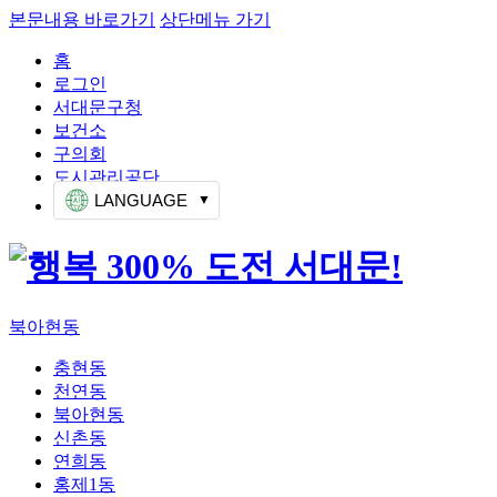
본문내용 바로가기
상단메뉴 가기
홈
로그인
서대문구청
보건소
구의회
도시관리공단
LANGUAGE
북아현동
충현동
천연동
북아현동
신촌동
연희동
홍제1동