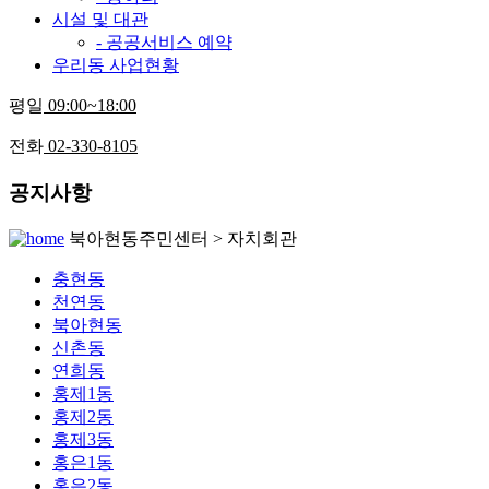
시설 및 대관
- 공공서비스 예약
우리동 사업현황
평일
09:00~18:00
전화
02-330-8105
공지사항
북아현동주민센터 > 자치회관
충현동
천연동
북아현동
신촌동
연희동
홍제1동
홍제2동
홍제3동
홍은1동
홍은2동