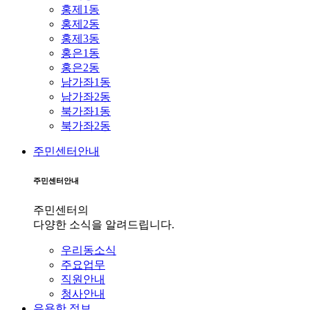
홍제1동
홍제2동
홍제3동
홍은1동
홍은2동
남가좌1동
남가좌2동
북가좌1동
북가좌2동
주민센터안내
주민센터안내
주민센터의
다양한 소식을 알려드립니다.
우리동소식
주요업무
직원안내
청사안내
유용한 정보