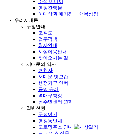
소셜 미디어
행정간행물
이대상권 매거진 「행복상점」
우리서대문
구청안내
조직도
업무검색
청사안내
시설이용안내
찾아오시는 길
서대문의 역사
변천사
서대문 옛모습
행정기구 연혁
동명 유래
역대구청장
동주민센터 연혁
일반현황
구정여건
행정동안내
도로명주소 안내
로고 및 상징물