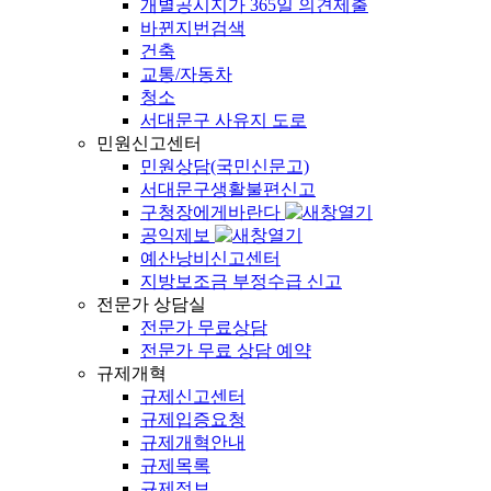
개별공시지가 365일 의견제출
바뀐지번검색
건축
교통/자동차
청소
서대문구 사유지 도로
민원신고센터
민원상담(국민신문고)
서대문구생활불편신고
구청장에게바란다
공익제보
예산낭비신고센터
지방보조금 부정수급 신고
전문가 상담실
전문가 무료상담
전문가 무료 상담 예약
규제개혁
규제신고센터
규제입증요청
규제개혁안내
규제목록
규제정보