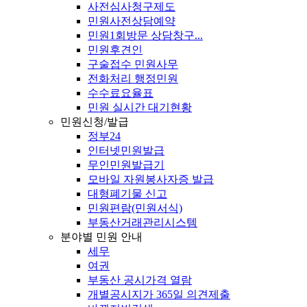
사전심사청구제도
민원사전상담예약
민원1회방문 상담창구...
민원후견인
구술접수 민원사무
전화처리 행정민원
수수료요율표
민원 실시간 대기현황
민원신청/발급
정부24
인터넷민원발급
무인민원발급기
모바일 자원봉사자증 발급
대형폐기물 신고
민원편람(민원서식)
부동산거래관리시스템
분야별 민원 안내
세무
여권
부동산 공시가격 열람
개별공시지가 365일 의견제출