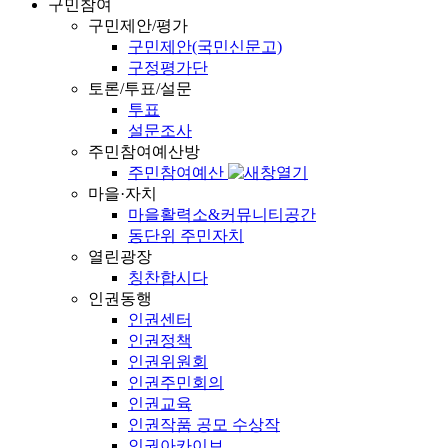
구민참여
구민제안/평가
구민제안(국민신문고)
구정평가단
토론/투표/설문
투표
설문조사
주민참여예산방
주민참여예산
마을·자치
마을활력소&커뮤니티공간
동단위 주민자치
열린광장
칭찬합시다
인권동행
인권센터
인권정책
인권위원회
인권주민회의
인권교육
인권작품 공모 수상작
인권아카이브