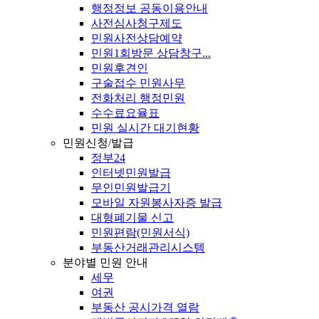
행정정보 공동이용안내
사전심사청구제도
민원사전상담예약
민원1회방문 상담창구...
민원후견인
구술접수 민원사무
전화처리 행정민원
수수료요율표
민원 실시간 대기현황
민원신청/발급
정부24
인터넷민원발급
무인민원발급기
모바일 자원봉사자증 발급
대형폐기물 신고
민원편람(민원서식)
부동산거래관리시스템
분야별 민원 안내
세무
여권
부동산 공시가격 열람