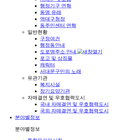
행정기구 연혁
동명 유래
역대구청장
동주민센터 연혁
일반현황
구정여건
행정동안내
도로명주소 안내
로고 및 상징물
캐릭터
서대문구민의 노래
유관기관
복지시설
장기요양기관
자매결연 및 우호협력도시
국내 자매결연 및 우호협력도시
국외 자매결연 및 우호협력도시
분야별정보
분야별정보