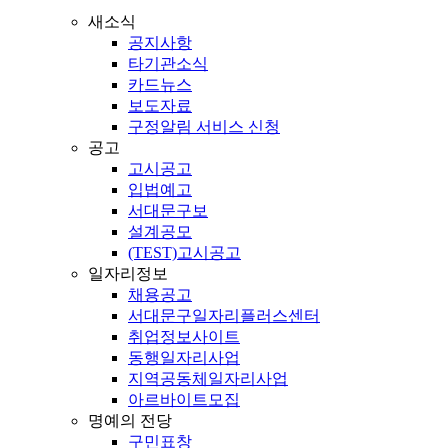
새소식
공지사항
타기관소식
카드뉴스
보도자료
구정알림 서비스 신청
공고
고시공고
입법예고
서대문구보
설계공모
(TEST)고시공고
일자리정보
채용공고
서대문구일자리플러스센터
취업정보사이트
동행일자리사업
지역공동체일자리사업
아르바이트모집
명예의 전당
구민표창