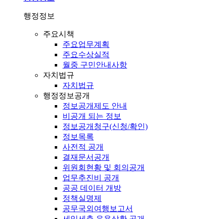
행정정보
주요시책
주요업무계획
주요수상실적
월중 구민안내사항
자치법규
자치법규
행정정보공개
정보공개제도 안내
비공개 되는 정보
정보공개청구(신청/확인)
정보목록
사전적 공개
결재문서공개
위원회현황 및 회의공개
업무추진비 공개
공공 데이터 개방
정책실명제
공무국외여행보고서
세입세출 운용상황 공개