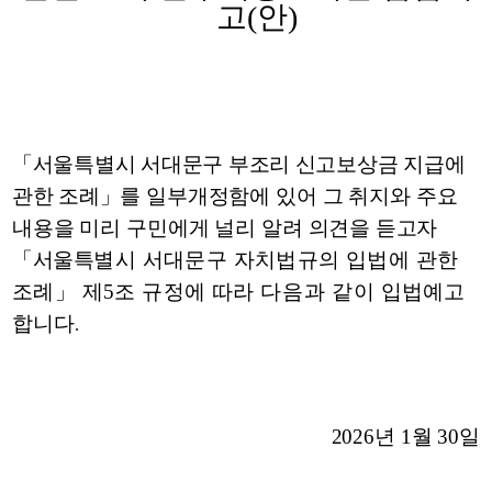
고
(
안
)
「
서울특별시 서대문구 부조리 신고보상금 지급에
관한 조례
」
를
일부개정함에 있어 그 취지와 주요
내용을 미리 구민에게 널리 알려 의견을
듣고자
「
서울특
별시
서대문구 자치법규의 입법에 관한
조례
」
제
5
조 규정에 따라
다음과 같이
입법예고
합니다
.
2026
년
1
월
30
일