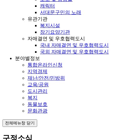
캐릭터
서대문구민의 노래
유관기관
복지시설
장기요양기관
자매결연 및 우호협력도시
국내 자매결연 및 우호협력도시
국외 자매결연 및 우호협력도시
분야별정보
통합온라인신청
지역경제
재난/안전/민방위
교육/공원
도시관리
복지
동물보호
문화관광
전체메뉴창 닫기
구정소식