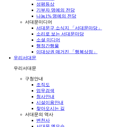
성평등상
기부자 명예의 전당
나눔1% 명예의 전당
서대문미디어
서대문구 소식지 「서대문마당」
소리로 보는 서대문마당
소셜 미디어
행정간행물
이대상권 매거진 「행복상점」
우리서대문
우리서대문
구청안내
조직도
업무검색
청사안내
시설이용안내
찾아오시는 길
서대문의 역사
변천사
서대문 옛모습