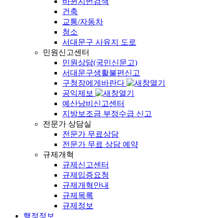
바뀐지번검색
건축
교통/자동차
청소
서대문구 사유지 도로
민원신고센터
민원상담(국민신문고)
서대문구생활불편신고
구청장에게바란다
공익제보
예산낭비신고센터
지방보조금 부정수급 신고
전문가 상담실
전문가 무료상담
전문가 무료 상담 예약
규제개혁
규제신고센터
규제입증요청
규제개혁안내
규제목록
규제정보
행정정보