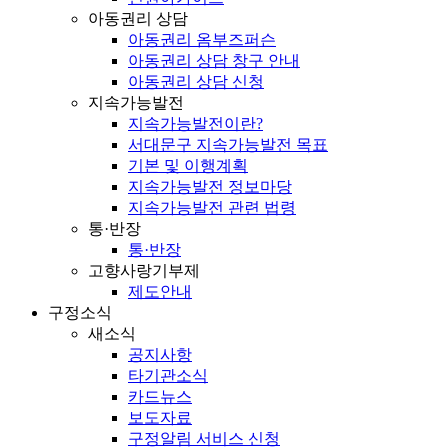
아동권리 상담
아동권리 옴부즈퍼슨
아동권리 상담 창구 안내
아동권리 상담 신청
지속가능발전
지속가능발전이란?
서대문구 지속가능발전 목표
기본 및 이행계획
지속가능발전 정보마당
지속가능발전 관련 법령
통·반장
통·반장
고향사랑기부제
제도안내
구정소식
새소식
공지사항
타기관소식
카드뉴스
보도자료
구정알림 서비스 신청