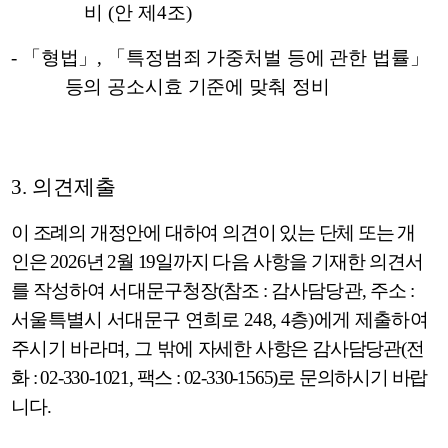
비
(
안 제
4
조
)
-
「
형법
」
,
「
특정범죄 가중처벌 등에 관한 법률
」
등의 공소시효 기준에
맞춰 정비
3.
의견제출
이 조례의 개정안에 대하여 의견이 있는 단체 또는 개
인은
2026
년
2
월
19
일까지
다음 사항을 기재한 의견서
를 작성하여 서대문구청장
(
참조
:
감사담당관
,
주소
:
서울특별시 서대문구 연희로
248, 4
층
)
에게 제출하여
주시기 바라며
,
그 밖에
자세한 사항은 감사담당관
(
전
화
: 02-330-1021,
팩스
: 02-330-1565)
로 문의하시기 바랍
니다
.