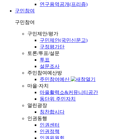
연구용역공개(프리즘)
구민참여
구민참여
구민제안/평가
구민제안(국민신문고)
구정평가단
토론/투표/설문
투표
설문조사
주민참여예산방
주민참여예산
마을·자치
마을활력소&커뮤니티공간
동단위 주민자치
열린광장
칭찬합시다
인권동행
인권센터
인권정책
인권위원회