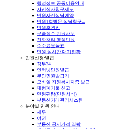
행정정보 공동이용안내
사전심사청구제도
민원사전상담예약
민원1회방문 상담창구...
민원후견인
구술접수 민원사무
전화처리 행정민원
수수료요율표
민원 실시간 대기현황
민원신청/발급
정부24
인터넷민원발급
무인민원발급기
모바일 자원봉사자증 발급
대형폐기물 신고
민원편람(민원서식)
부동산거래관리시스템
분야별 민원 안내
세무
여권
부동산 공시가격 열람