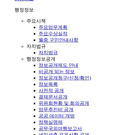
행정정보
주요시책
주요업무계획
주요수상실적
월중 구민안내사항
자치법규
자치법규
행정정보공개
정보공개제도 안내
비공개 되는 정보
정보공개청구(신청/확인)
정보목록
사전적 공개
결재문서공개
위원회현황 및 회의공개
업무추진비 공개
공공 데이터 개방
정책실명제
공무국외여행보고서
세입세출 운용상황 공개