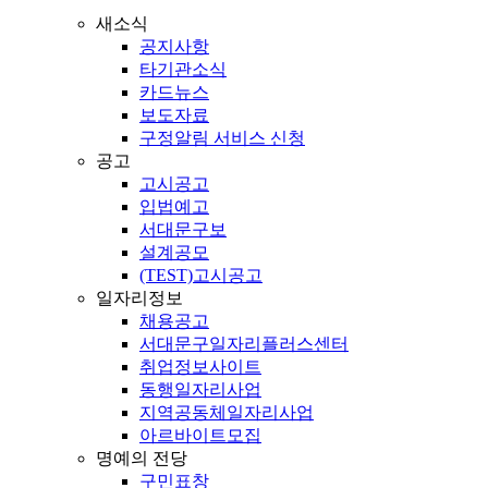
새소식
공지사항
타기관소식
카드뉴스
보도자료
구정알림 서비스 신청
공고
고시공고
입법예고
서대문구보
설계공모
(TEST)고시공고
일자리정보
채용공고
서대문구일자리플러스센터
취업정보사이트
동행일자리사업
지역공동체일자리사업
아르바이트모집
명예의 전당
구민표창