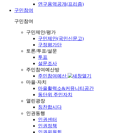
연구용역공개(프리즘)
구민참여
구민참여
구민제안/평가
구민제안(국민신문고)
구정평가단
토론/투표/설문
투표
설문조사
주민참여예산방
주민참여예산
마을·자치
마을활력소&커뮤니티공간
동단위 주민자치
열린광장
칭찬합시다
인권동행
인권센터
인권정책
인권위원회