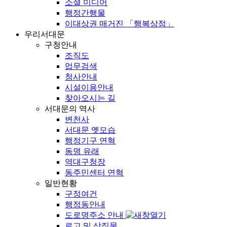
소셜 미디어
행정간행물
이대상권 매거진 「행복상점」
우리서대문
구청안내
조직도
업무검색
청사안내
시설이용안내
찾아오시는 길
서대문의 역사
변천사
서대문 옛모습
행정기구 연혁
동명 유래
역대구청장
동주민센터 연혁
일반현황
구정여건
행정동안내
도로명주소 안내
로고 및 상징물