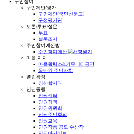
구민참여
구민제안/평가
구민제안(국민신문고)
구정평가단
토론/투표/설문
투표
설문조사
주민참여예산방
주민참여예산
마을·자치
마을활력소&커뮤니티공간
동단위 주민자치
열린광장
칭찬합시다
인권동행
인권센터
인권정책
인권위원회
인권주민회의
인권교육
인권작품 공모 수상작
인권아카이브