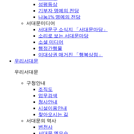
성평등상
기부자 명예의 전당
나눔1% 명예의 전당
서대문미디어
서대문구 소식지 「서대문마당」
소리로 보는 서대문마당
소셜 미디어
행정간행물
이대상권 매거진 「행복상점」
우리서대문
우리서대문
구청안내
조직도
업무검색
청사안내
시설이용안내
찾아오시는 길
서대문의 역사
변천사
서대문 옛모습