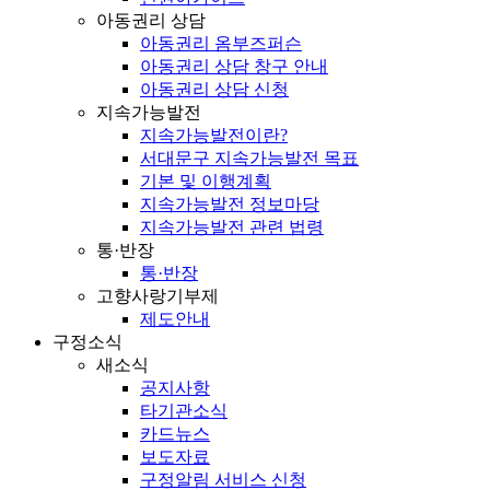
아동권리 상담
아동권리 옴부즈퍼슨
아동권리 상담 창구 안내
아동권리 상담 신청
지속가능발전
지속가능발전이란?
서대문구 지속가능발전 목표
기본 및 이행계획
지속가능발전 정보마당
지속가능발전 관련 법령
통·반장
통·반장
고향사랑기부제
제도안내
구정소식
새소식
공지사항
타기관소식
카드뉴스
보도자료
구정알림 서비스 신청