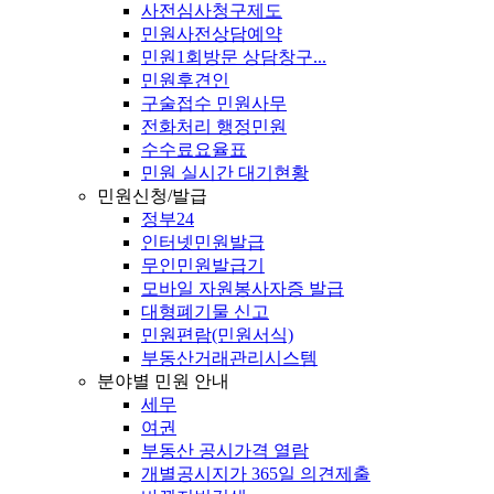
사전심사청구제도
민원사전상담예약
민원1회방문 상담창구...
민원후견인
구술접수 민원사무
전화처리 행정민원
수수료요율표
민원 실시간 대기현황
민원신청/발급
정부24
인터넷민원발급
무인민원발급기
모바일 자원봉사자증 발급
대형폐기물 신고
민원편람(민원서식)
부동산거래관리시스템
분야별 민원 안내
세무
여권
부동산 공시가격 열람
개별공시지가 365일 의견제출