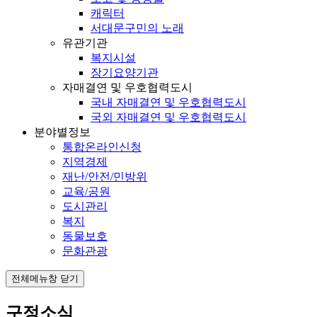
캐릭터
서대문구민의 노래
유관기관
복지시설
장기요양기관
자매결연 및 우호협력도시
국내 자매결연 및 우호협력도시
국외 자매결연 및 우호협력도시
분야별정보
통합온라인신청
지역경제
재난/안전/민방위
교육/공원
도시관리
복지
동물보호
문화관광
전체메뉴창 닫기
구정소식