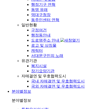
행정기구 연혁
동명 유래
역대구청장
동주민센터 연혁
일반현황
구정여건
행정동안내
도로명주소 안내
로고 및 상징물
캐릭터
서대문구민의 노래
유관기관
복지시설
장기요양기관
자매결연 및 우호협력도시
국내 자매결연 및 우호협력도시
국외 자매결연 및 우호협력도시
분야별정보
분야별정보