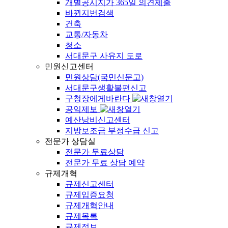
개별공시지가 365일 의견제출
바뀐지번검색
건축
교통/자동차
청소
서대문구 사유지 도로
민원신고센터
민원상담(국민신문고)
서대문구생활불편신고
구청장에게바란다
공익제보
예산낭비신고센터
지방보조금 부정수급 신고
전문가 상담실
전문가 무료상담
전문가 무료 상담 예약
규제개혁
규제신고센터
규제입증요청
규제개혁안내
규제목록
규제정보