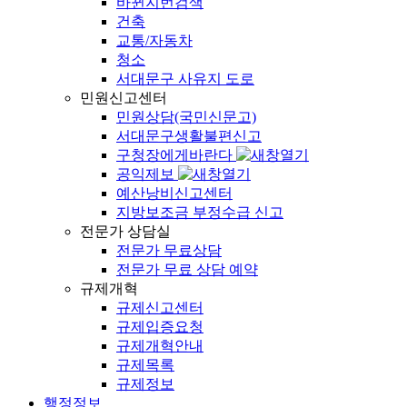
바뀐지번검색
건축
교통/자동차
청소
서대문구 사유지 도로
민원신고센터
민원상담(국민신문고)
서대문구생활불편신고
구청장에게바란다
공익제보
예산낭비신고센터
지방보조금 부정수급 신고
전문가 상담실
전문가 무료상담
전문가 무료 상담 예약
규제개혁
규제신고센터
규제입증요청
규제개혁안내
규제목록
규제정보
행정정보