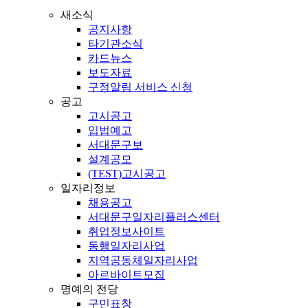
새소식
공지사항
타기관소식
카드뉴스
보도자료
구정알림 서비스 신청
공고
고시공고
입법예고
서대문구보
설계공모
(TEST)고시공고
일자리정보
채용공고
서대문구일자리플러스센터
취업정보사이트
동행일자리사업
지역공동체일자리사업
아르바이트모집
명예의 전당
구민표창