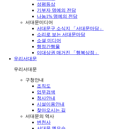
성평등상
기부자 명예의 전당
나눔1% 명예의 전당
서대문미디어
서대문구 소식지 「서대문마당」
소리로 보는 서대문마당
소셜 미디어
행정간행물
이대상권 매거진 「행복상점」
우리서대문
우리서대문
구청안내
조직도
업무검색
청사안내
시설이용안내
찾아오시는 길
서대문의 역사
변천사
서대문 옛모습