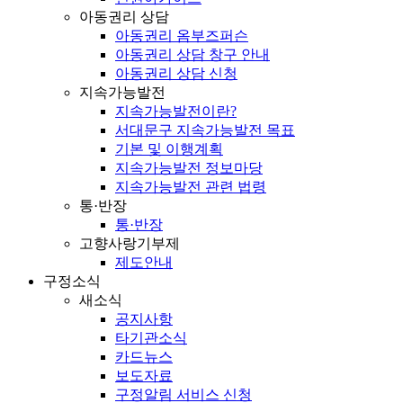
아동권리 상담
아동권리 옴부즈퍼슨
아동권리 상담 창구 안내
아동권리 상담 신청
지속가능발전
지속가능발전이란?
서대문구 지속가능발전 목표
기본 및 이행계획
지속가능발전 정보마당
지속가능발전 관련 법령
통·반장
통·반장
고향사랑기부제
제도안내
구정소식
새소식
공지사항
타기관소식
카드뉴스
보도자료
구정알림 서비스 신청