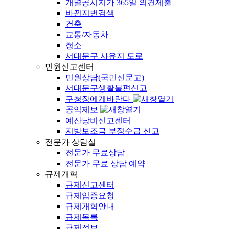
개별공시지가 365일 의견제출
바뀐지번검색
건축
교통/자동차
청소
서대문구 사유지 도로
민원신고센터
민원상담(국민신문고)
서대문구생활불편신고
구청장에게바란다
공익제보
예산낭비신고센터
지방보조금 부정수급 신고
전문가 상담실
전문가 무료상담
전문가 무료 상담 예약
규제개혁
규제신고센터
규제입증요청
규제개혁안내
규제목록
규제정보