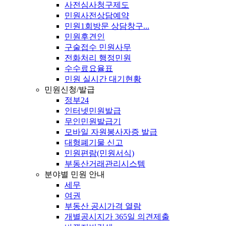
사전심사청구제도
민원사전상담예약
민원1회방문 상담창구...
민원후견인
구술접수 민원사무
전화처리 행정민원
수수료요율표
민원 실시간 대기현황
민원신청/발급
정부24
인터넷민원발급
무인민원발급기
모바일 자원봉사자증 발급
대형폐기물 신고
민원편람(민원서식)
부동산거래관리시스템
분야별 민원 안내
세무
여권
부동산 공시가격 열람
개별공시지가 365일 의견제출