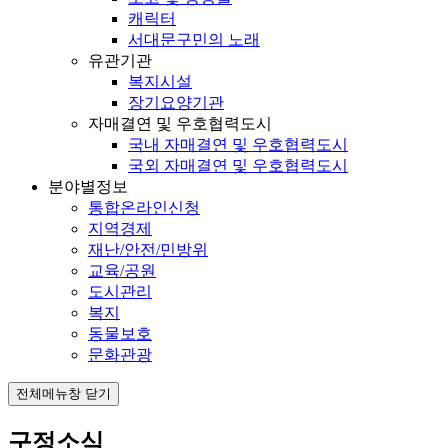
캐릭터
서대문구민의 노래
유관기관
복지시설
장기요양기관
자매결연 및 우호협력도시
국내 자매결연 및 우호협력도시
국외 자매결연 및 우호협력도시
분야별정보
통합온라인신청
지역경제
재난/안전/민방위
교육/공원
도시관리
복지
동물보호
문화관광
전체메뉴창 닫기
구정소식