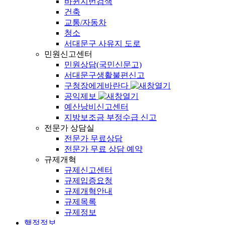
바뀐지번검색
건축
교통/자동차
청소
서대문구 사유지 도로
민원신고센터
민원상담(국민신문고)
서대문구생활불편신고
구청장에게바란다
공익제보
예산낭비신고센터
지방보조금 부정수급 신고
전문가 상담실
전문가 무료상담
전문가 무료 상담 예약
규제개혁
규제신고센터
규제입증요청
규제개혁안내
규제목록
규제정보
행정정보