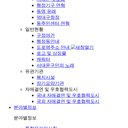
행정기구 연혁
동명 유래
역대구청장
동주민센터 연혁
일반현황
구정여건
행정동안내
도로명주소 안내
로고 및 상징물
캐릭터
서대문구민의 노래
유관기관
복지시설
장기요양기관
자매결연 및 우호협력도시
국내 자매결연 및 우호협력도시
국외 자매결연 및 우호협력도시
분야별정보
분야별정보