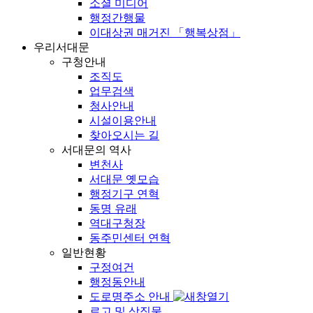
소셜 미디어
행정간행물
이대상권 매거진 「행복상점」
우리서대문
구청안내
조직도
업무검색
청사안내
시설이용안내
찾아오시는 길
서대문의 역사
변천사
서대문 옛모습
행정기구 연혁
동명 유래
역대구청장
동주민센터 연혁
일반현황
구정여건
행정동안내
도로명주소 안내
로고 및 상징물