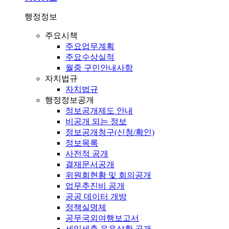
행정정보
주요시책
주요업무계획
주요수상실적
월중 구민안내사항
자치법규
자치법규
행정정보공개
정보공개제도 안내
비공개 되는 정보
정보공개청구(신청/확인)
정보목록
사전적 공개
결재문서공개
위원회현황 및 회의공개
업무추진비 공개
공공 데이터 개방
정책실명제
공무국외여행보고서
세입세출 운용상황 공개