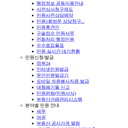
행정정보 공동이용안내
사전심사청구제도
민원사전상담예약
민원1회방문 상담창구...
민원후견인
구술접수 민원사무
전화처리 행정민원
수수료요율표
민원 실시간 대기현황
민원신청/발급
정부24
인터넷민원발급
무인민원발급기
모바일 자원봉사자증 발급
대형폐기물 신고
민원편람(민원서식)
부동산거래관리시스템
분야별 민원 안내
세무
여권
부동산 공시가격 열람