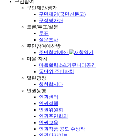
구민참여
구민제안/평가
구민제안(국민신문고)
구정평가단
토론/투표/설문
투표
설문조사
주민참여예산방
주민참여예산
마을·자치
마을활력소&커뮤니티공간
동단위 주민자치
열린광장
칭찬합시다
인권동행
인권센터
인권정책
인권위원회
인권주민회의
인권교육
인권작품 공모 수상작
인권아카이브