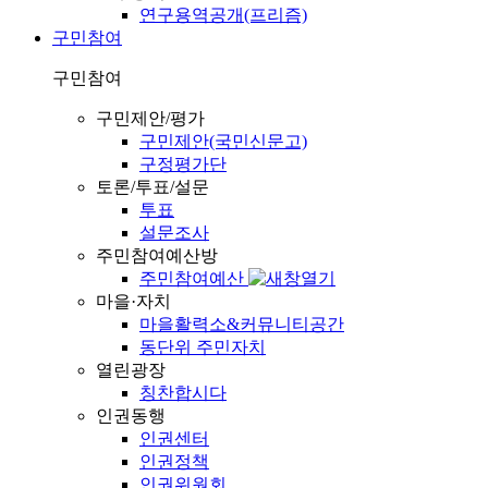
연구용역공개(프리즘)
구민참여
구민참여
구민제안/평가
구민제안(국민신문고)
구정평가단
토론/투표/설문
투표
설문조사
주민참여예산방
주민참여예산
마을·자치
마을활력소&커뮤니티공간
동단위 주민자치
열린광장
칭찬합시다
인권동행
인권센터
인권정책
인권위원회