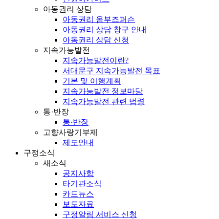
아동권리 상담
아동권리 옴부즈퍼슨
아동권리 상담 창구 안내
아동권리 상담 신청
지속가능발전
지속가능발전이란?
서대문구 지속가능발전 목표
기본 및 이행계획
지속가능발전 정보마당
지속가능발전 관련 법령
통·반장
통·반장
고향사랑기부제
제도안내
구정소식
새소식
공지사항
타기관소식
카드뉴스
보도자료
구정알림 서비스 신청