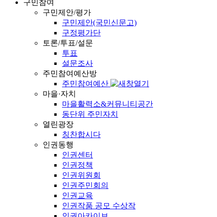
구민참여
구민제안/평가
구민제안(국민신문고)
구정평가단
토론/투표/설문
투표
설문조사
주민참여예산방
주민참여예산
마을·자치
마을활력소&커뮤니티공간
동단위 주민자치
열린광장
칭찬합시다
인권동행
인권센터
인권정책
인권위원회
인권주민회의
인권교육
인권작품 공모 수상작
인권아카이브