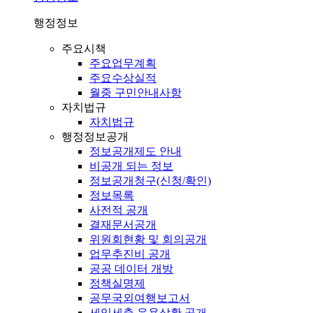
행정정보
주요시책
주요업무계획
주요수상실적
월중 구민안내사항
자치법규
자치법규
행정정보공개
정보공개제도 안내
비공개 되는 정보
정보공개청구(신청/확인)
정보목록
사전적 공개
결재문서공개
위원회현황 및 회의공개
업무추진비 공개
공공 데이터 개방
정책실명제
공무국외여행보고서
세입세출 운용상황 공개