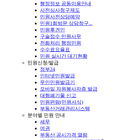
행정정보 공동이용안내
사전심사청구제도
민원사전상담예약
민원1회방문 상담창구...
민원후견인
구술접수 민원사무
전화처리 행정민원
수수료요율표
민원 실시간 대기현황
민원신청/발급
정부24
인터넷민원발급
무인민원발급기
모바일 자원봉사자증 발급
대형폐기물 신고
민원편람(민원서식)
부동산거래관리시스템
분야별 민원 안내
세무
여권
부동산 공시가격 열람