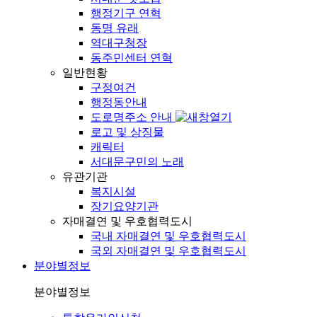
행정기구 연혁
동명 유래
역대구청장
동주민센터 연혁
일반현황
구정여건
행정동안내
도로명주소 안내
로고 및 상징물
캐릭터
서대문구민의 노래
유관기관
복지시설
장기요양기관
자매결연 및 우호협력도시
국내 자매결연 및 우호협력도시
국외 자매결연 및 우호협력도시
분야별정보
분야별정보