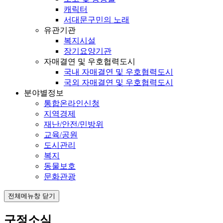
캐릭터
서대문구민의 노래
유관기관
복지시설
장기요양기관
자매결연 및 우호협력도시
국내 자매결연 및 우호협력도시
국외 자매결연 및 우호협력도시
분야별정보
통합온라인신청
지역경제
재난/안전/민방위
교육/공원
도시관리
복지
동물보호
문화관광
전체메뉴창 닫기
구정소식