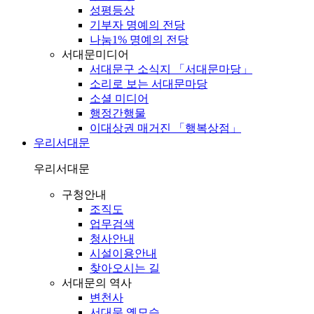
성평등상
기부자 명예의 전당
나눔1% 명예의 전당
서대문미디어
서대문구 소식지 「서대문마당」
소리로 보는 서대문마당
소셜 미디어
행정간행물
이대상권 매거진 「행복상점」
우리서대문
우리서대문
구청안내
조직도
업무검색
청사안내
시설이용안내
찾아오시는 길
서대문의 역사
변천사
서대문 옛모습