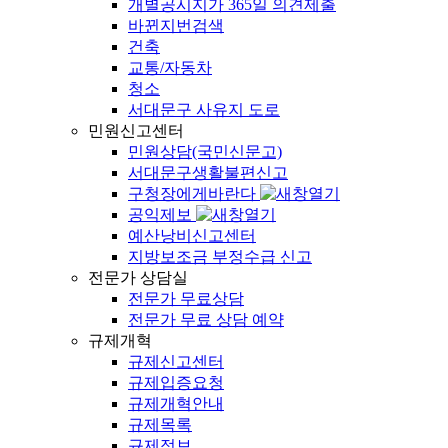
개별공시지가 365일 의견제출
바뀐지번검색
건축
교통/자동차
청소
서대문구 사유지 도로
민원신고센터
민원상담(국민신문고)
서대문구생활불편신고
구청장에게바란다
공익제보
예산낭비신고센터
지방보조금 부정수급 신고
전문가 상담실
전문가 무료상담
전문가 무료 상담 예약
규제개혁
규제신고센터
규제입증요청
규제개혁안내
규제목록
규제정보