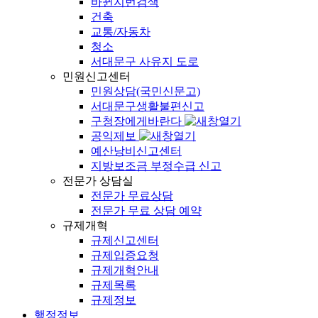
바뀐지번검색
건축
교통/자동차
청소
서대문구 사유지 도로
민원신고센터
민원상담(국민신문고)
서대문구생활불편신고
구청장에게바란다
공익제보
예산낭비신고센터
지방보조금 부정수급 신고
전문가 상담실
전문가 무료상담
전문가 무료 상담 예약
규제개혁
규제신고센터
규제입증요청
규제개혁안내
규제목록
규제정보
행정정보