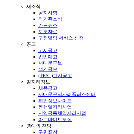
새소식
공지사항
타기관소식
카드뉴스
보도자료
구정알림 서비스 신청
공고
고시공고
입법예고
서대문구보
설계공모
(TEST)고시공고
일자리정보
채용공고
서대문구일자리플러스센터
취업정보사이트
동행일자리사업
지역공동체일자리사업
아르바이트모집
명예의 전당
구민표창