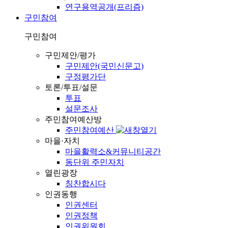
연구용역공개(프리즘)
구민참여
구민참여
구민제안/평가
구민제안(국민신문고)
구정평가단
토론/투표/설문
투표
설문조사
주민참여예산방
주민참여예산
마을·자치
마을활력소&커뮤니티공간
동단위 주민자치
열린광장
칭찬합시다
인권동행
인권센터
인권정책
인권위원회