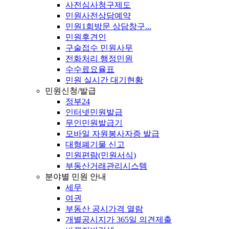
사전심사청구제도
민원사전상담예약
민원1회방문 상담창구...
민원후견인
구술접수 민원사무
전화처리 행정민원
수수료요율표
민원 실시간 대기현황
민원신청/발급
정부24
인터넷민원발급
무인민원발급기
모바일 자원봉사자증 발급
대형폐기물 신고
민원편람(민원서식)
부동산거래관리시스템
분야별 민원 안내
세무
여권
부동산 공시가격 열람
개별공시지가 365일 의견제출