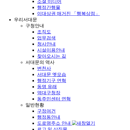
소셜 미디어
행정간행물
이대상권 매거진 「행복상점」
우리서대문
구청안내
조직도
업무검색
청사안내
시설이용안내
찾아오시는 길
서대문의 역사
변천사
서대문 옛모습
행정기구 연혁
동명 유래
역대구청장
동주민센터 연혁
일반현황
구정여건
행정동안내
도로명주소 안내
로고 및 상징물