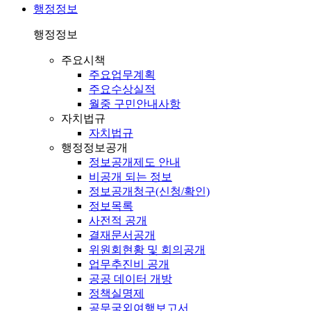
행정정보
행정정보
주요시책
주요업무계획
주요수상실적
월중 구민안내사항
자치법규
자치법규
행정정보공개
정보공개제도 안내
비공개 되는 정보
정보공개청구(신청/확인)
정보목록
사전적 공개
결재문서공개
위원회현황 및 회의공개
업무추진비 공개
공공 데이터 개방
정책실명제
공무국외여행보고서