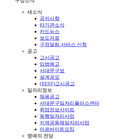
구정소식
새소식
공지사항
타기관소식
카드뉴스
보도자료
구정알림 서비스 신청
공고
고시공고
입법예고
서대문구보
설계공모
(TEST)고시공고
일자리정보
채용공고
서대문구일자리플러스센터
취업정보사이트
동행일자리사업
지역공동체일자리사업
아르바이트모집
명예의 전당