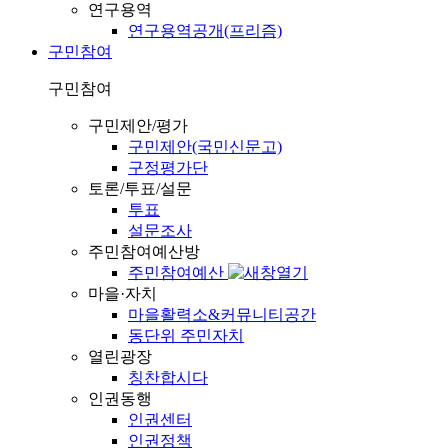
연구용역
연구용역공개(프리즘)
구민참여
구민참여
구민제안/평가
구민제안(국민신문고)
구정평가단
토론/투표/설문
투표
설문조사
주민참여예산방
주민참여예산
마을·자치
마을활력소&커뮤니티공간
동단위 주민자치
열린광장
칭찬합시다
인권동행
인권센터
인권정책