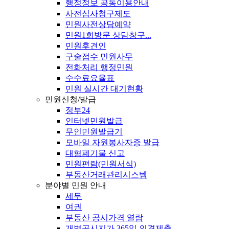
행정정보 공동이용안내
사전심사청구제도
민원사전상담예약
민원1회방문 상담창구...
민원후견인
구술접수 민원사무
전화처리 행정민원
수수료요율표
민원 실시간 대기현황
민원신청/발급
정부24
인터넷민원발급
무인민원발급기
모바일 자원봉사자증 발급
대형폐기물 신고
민원편람(민원서식)
부동산거래관리시스템
분야별 민원 안내
세무
여권
부동산 공시가격 열람
개별공시지가 365일 의견제출