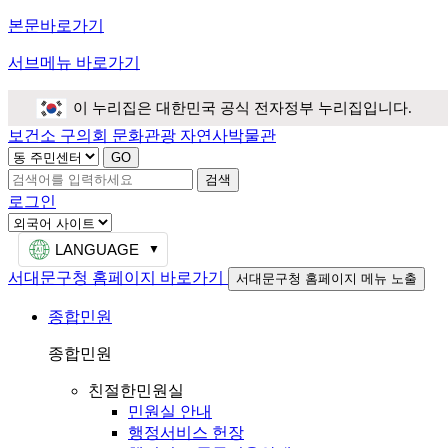
본문바로가기
서브메뉴 바로가기
이 누리집은 대한민국 공식 전자정부 누리집입니다.
보건소
구의회
문화관광
자연사박물관
검색
로그인
LANGUAGE
서대문구청 홈페이지 바로가기
서대문구청 홈페이지 메뉴 노출
종합민원
종합민원
친절한민원실
민원실 안내
행정서비스 헌장