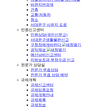
바뀐지번검색
건축
교통/자동차
청소
서대문구 사유지 도로
민원신고센터
민원상담(국민신문고)
서대문구생활불편신고
구청장에게바란다
공익제보
예산낭비신고센터
지방보조금 부정수급 신고
전문가 상담실
전문가 무료상담
전문가 무료 상담 예약
규제개혁
규제신고센터
규제입증요청
규제개혁안내
규제목록
규제정보