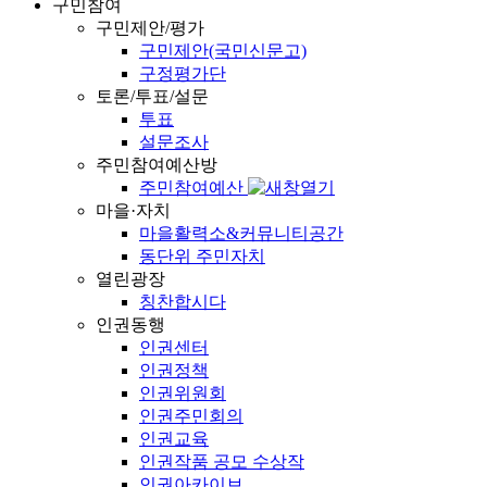
구민참여
구민제안/평가
구민제안(국민신문고)
구정평가단
토론/투표/설문
투표
설문조사
주민참여예산방
주민참여예산
마을·자치
마을활력소&커뮤니티공간
동단위 주민자치
열린광장
칭찬합시다
인권동행
인권센터
인권정책
인권위원회
인권주민회의
인권교육
인권작품 공모 수상작
인권아카이브