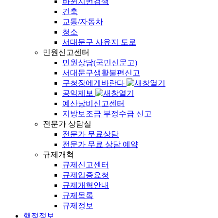
바뀐지번검색
건축
교통/자동차
청소
서대문구 사유지 도로
민원신고센터
민원상담(국민신문고)
서대문구생활불편신고
구청장에게바란다
공익제보
예산낭비신고센터
지방보조금 부정수급 신고
전문가 상담실
전문가 무료상담
전문가 무료 상담 예약
규제개혁
규제신고센터
규제입증요청
규제개혁안내
규제목록
규제정보
행정정보