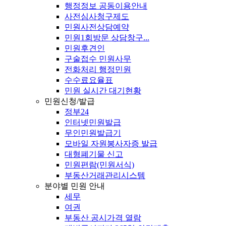
행정정보 공동이용안내
사전심사청구제도
민원사전상담예약
민원1회방문 상담창구...
민원후견인
구술접수 민원사무
전화처리 행정민원
수수료요율표
민원 실시간 대기현황
민원신청/발급
정부24
인터넷민원발급
무인민원발급기
모바일 자원봉사자증 발급
대형폐기물 신고
민원편람(민원서식)
부동산거래관리시스템
분야별 민원 안내
세무
여권
부동산 공시가격 열람