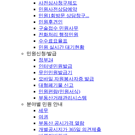
사전심사청구제도
민원사전상담예약
민원1회방문 상담창구...
민원후견인
구술접수 민원사무
전화처리 행정민원
수수료요율표
민원 실시간 대기현황
민원신청/발급
정부24
인터넷민원발급
무인민원발급기
모바일 자원봉사자증 발급
대형폐기물 신고
민원편람(민원서식)
부동산거래관리시스템
분야별 민원 안내
세무
여권
부동산 공시가격 열람
개별공시지가 365일 의견제출