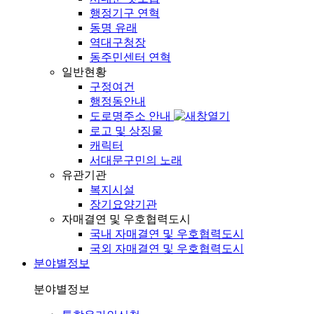
행정기구 연혁
동명 유래
역대구청장
동주민센터 연혁
일반현황
구정여건
행정동안내
도로명주소 안내
로고 및 상징물
캐릭터
서대문구민의 노래
유관기관
복지시설
장기요양기관
자매결연 및 우호협력도시
국내 자매결연 및 우호협력도시
국외 자매결연 및 우호협력도시
분야별정보
분야별정보