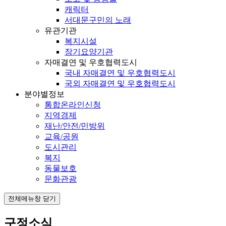
캐릭터
서대문구민의 노래
유관기관
복지시설
장기요양기관
자매결연 및 우호협력도시
국내 자매결연 및 우호협력도시
국외 자매결연 및 우호협력도시
분야별정보
통합온라인신청
지역경제
재난/안전/민방위
교육/공원
도시관리
복지
동물보호
문화관광
전체메뉴창 닫기
구정소식