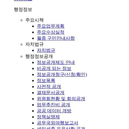
행정정보
주요시책
주요업무계획
주요수상실적
월중 구민안내사항
자치법규
자치법규
행정정보공개
정보공개제도 안내
비공개 되는 정보
정보공개청구(신청/확인)
정보목록
사전적 공개
결재문서공개
위원회현황 및 회의공개
업무추진비 공개
공공 데이터 개방
정책실명제
공무국외여행보고서
세입세출 운용상황 공개