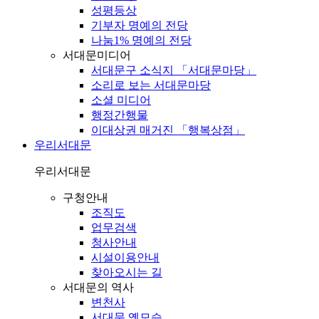
성평등상
기부자 명예의 전당
나눔1% 명예의 전당
서대문미디어
서대문구 소식지 「서대문마당」
소리로 보는 서대문마당
소셜 미디어
행정간행물
이대상권 매거진 「행복상점」
우리서대문
우리서대문
구청안내
조직도
업무검색
청사안내
시설이용안내
찾아오시는 길
서대문의 역사
변천사
서대문 옛모습