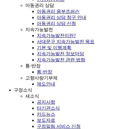
아동권리 상담
아동권리 옴부즈퍼슨
아동권리 상담 창구 안내
아동권리 상담 신청
지속가능발전
지속가능발전이란?
서대문구 지속가능발전 목표
기본 및 이행계획
지속가능발전 정보마당
지속가능발전 관련 법령
통·반장
통·반장
고향사랑기부제
제도안내
구정소식
새소식
공지사항
타기관소식
카드뉴스
보도자료
구정알림 서비스 신청