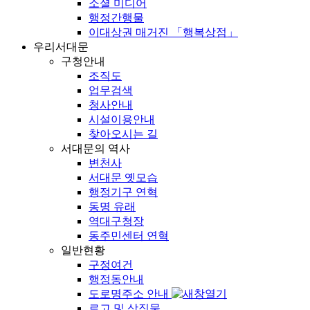
소셜 미디어
행정간행물
이대상권 매거진 「행복상점」
우리서대문
구청안내
조직도
업무검색
청사안내
시설이용안내
찾아오시는 길
서대문의 역사
변천사
서대문 옛모습
행정기구 연혁
동명 유래
역대구청장
동주민센터 연혁
일반현황
구정여건
행정동안내
도로명주소 안내
로고 및 상징물