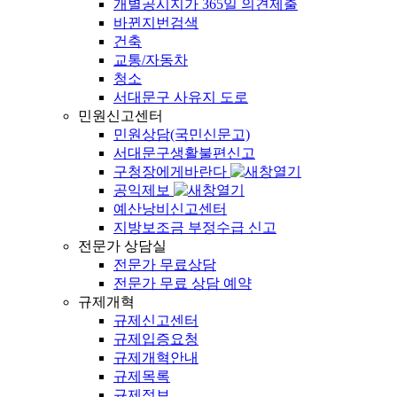
개별공시지가 365일 의견제출
바뀐지번검색
건축
교통/자동차
청소
서대문구 사유지 도로
민원신고센터
민원상담(국민신문고)
서대문구생활불편신고
구청장에게바란다
공익제보
예산낭비신고센터
지방보조금 부정수급 신고
전문가 상담실
전문가 무료상담
전문가 무료 상담 예약
규제개혁
규제신고센터
규제입증요청
규제개혁안내
규제목록
규제정보