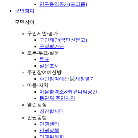
연구용역공개(프리즘)
구민참여
구민참여
구민제안/평가
구민제안(국민신문고)
구정평가단
토론/투표/설문
투표
설문조사
주민참여예산방
주민참여예산
마을·자치
마을활력소&커뮤니티공간
동단위 주민자치
열린광장
칭찬합시다
인권동행
인권센터
인권정책
인권위원회