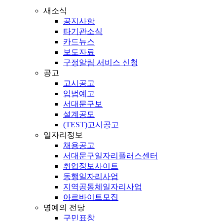
새소식
공지사항
타기관소식
카드뉴스
보도자료
구정알림 서비스 신청
공고
고시공고
입법예고
서대문구보
설계공모
(TEST)고시공고
일자리정보
채용공고
서대문구일자리플러스센터
취업정보사이트
동행일자리사업
지역공동체일자리사업
아르바이트모집
명예의 전당
구민표창