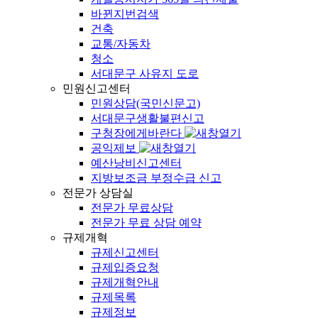
바뀐지번검색
건축
교통/자동차
청소
서대문구 사유지 도로
민원신고센터
민원상담(국민신문고)
서대문구생활불편신고
구청장에게바란다
공익제보
예산낭비신고센터
지방보조금 부정수급 신고
전문가 상담실
전문가 무료상담
전문가 무료 상담 예약
규제개혁
규제신고센터
규제입증요청
규제개혁안내
규제목록
규제정보