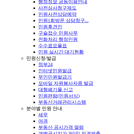
행정정보 공동이용안내
사전심사청구제도
민원사전상담예약
민원1회방문 상담창구...
민원후견인
구술접수 민원사무
전화처리 행정민원
수수료요율표
민원 실시간 대기현황
민원신청/발급
정부24
인터넷민원발급
무인민원발급기
모바일 자원봉사자증 발급
대형폐기물 신고
민원편람(민원서식)
부동산거래관리시스템
분야별 민원 안내
세무
여권
부동산 공시가격 열람
개별공시지가 365일 의견제출