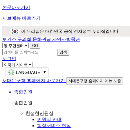
본문바로가기
서브메뉴 바로가기
이 누리집은 대한민국 공식 전자정부 누리집입니다.
보건소
구의회
문화관광
자연사박물관
검색
로그인
LANGUAGE
서대문구청 홈페이지 바로가기
서대문구청 홈페이지 메뉴 노출
종합민원
종합민원
친절한민원실
민원실 안내
행정서비스 헌장