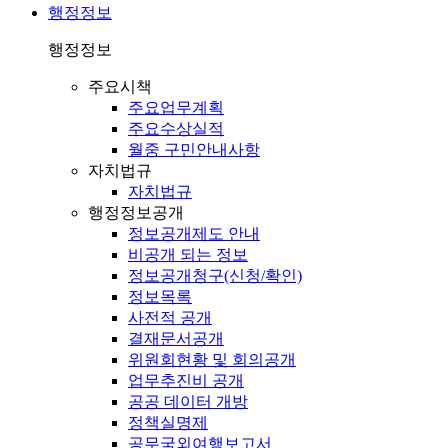
행정정보
행정정보
주요시책
주요업무계획
주요수상실적
월중 구민안내사항
자치법규
자치법규
행정정보공개
정보공개제도 안내
비공개 되는 정보
정보공개청구(신청/확인)
정보목록
사전적 공개
결재문서공개
위원회현황 및 회의공개
업무추진비 공개
공공 데이터 개방
정책실명제
공무국외여행보고서