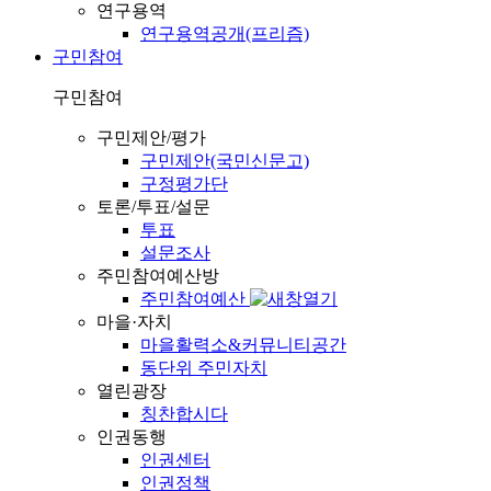
연구용역
연구용역공개(프리즘)
구민참여
구민참여
구민제안/평가
구민제안(국민신문고)
구정평가단
토론/투표/설문
투표
설문조사
주민참여예산방
주민참여예산
마을·자치
마을활력소&커뮤니티공간
동단위 주민자치
열린광장
칭찬합시다
인권동행
인권센터
인권정책