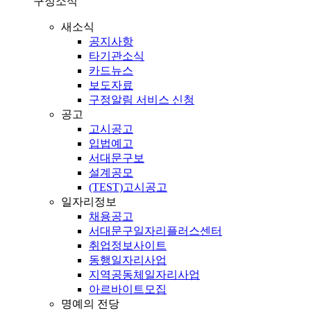
구정소식
새소식
공지사항
타기관소식
카드뉴스
보도자료
구정알림 서비스 신청
공고
고시공고
입법예고
서대문구보
설계공모
(TEST)고시공고
일자리정보
채용공고
서대문구일자리플러스센터
취업정보사이트
동행일자리사업
지역공동체일자리사업
아르바이트모집
명예의 전당