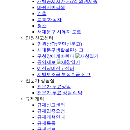
개별공시지가 365일 의견제출
바뀐지번검색
건축
교통/자동차
청소
서대문구 사유지 도로
민원신고센터
민원상담(국민신문고)
서대문구생활불편신고
구청장에게바란다
공익제보
예산낭비신고센터
지방보조금 부정수급 신고
전문가 상담실
전문가 무료상담
전문가 무료 상담 예약
규제개혁
규제신고센터
규제입증요청
규제개혁안내
규제목록
규제정보