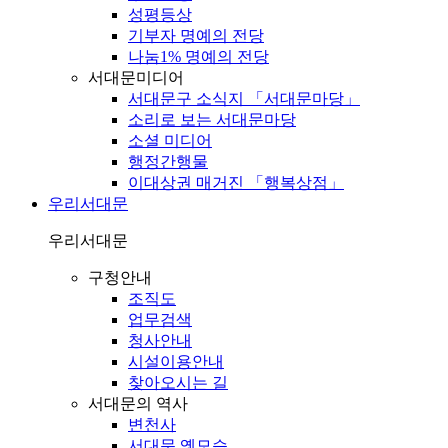
성평등상
기부자 명예의 전당
나눔1% 명예의 전당
서대문미디어
서대문구 소식지 「서대문마당」
소리로 보는 서대문마당
소셜 미디어
행정간행물
이대상권 매거진 「행복상점」
우리서대문
우리서대문
구청안내
조직도
업무검색
청사안내
시설이용안내
찾아오시는 길
서대문의 역사
변천사
서대문 옛모습