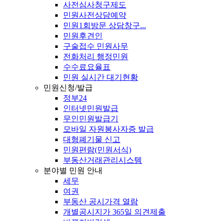
사전심사청구제도
민원사전상담예약
민원1회방문 상담창구...
민원후견인
구술접수 민원사무
전화처리 행정민원
수수료요율표
민원 실시간 대기현황
민원신청/발급
정부24
인터넷민원발급
무인민원발급기
모바일 자원봉사자증 발급
대형폐기물 신고
민원편람(민원서식)
부동산거래관리시스템
분야별 민원 안내
세무
여권
부동산 공시가격 열람
개별공시지가 365일 의견제출