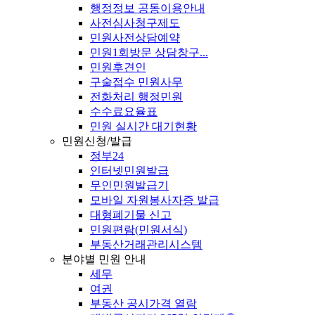
행정정보 공동이용안내
사전심사청구제도
민원사전상담예약
민원1회방문 상담창구...
민원후견인
구술접수 민원사무
전화처리 행정민원
수수료요율표
민원 실시간 대기현황
민원신청/발급
정부24
인터넷민원발급
무인민원발급기
모바일 자원봉사자증 발급
대형폐기물 신고
민원편람(민원서식)
부동산거래관리시스템
분야별 민원 안내
세무
여권
부동산 공시가격 열람