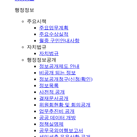
행정정보
주요시책
주요업무계획
주요수상실적
월중 구민안내사항
자치법규
자치법규
행정정보공개
정보공개제도 안내
비공개 되는 정보
정보공개청구(신청/확인)
정보목록
사전적 공개
결재문서공개
위원회현황 및 회의공개
업무추진비 공개
공공 데이터 개방
정책실명제
공무국외여행보고서
세입세출 운용상황 공개