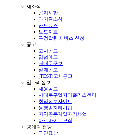
새소식
공지사항
타기관소식
카드뉴스
보도자료
구정알림 서비스 신청
공고
고시공고
입법예고
서대문구보
설계공모
(TEST)고시공고
일자리정보
채용공고
서대문구일자리플러스센터
취업정보사이트
동행일자리사업
지역공동체일자리사업
아르바이트모집
명예의 전당
구민표창