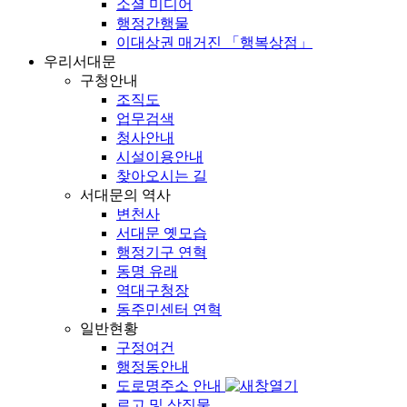
소셜 미디어
행정간행물
이대상권 매거진 「행복상점」
우리서대문
구청안내
조직도
업무검색
청사안내
시설이용안내
찾아오시는 길
서대문의 역사
변천사
서대문 옛모습
행정기구 연혁
동명 유래
역대구청장
동주민센터 연혁
일반현황
구정여건
행정동안내
도로명주소 안내
로고 및 상징물