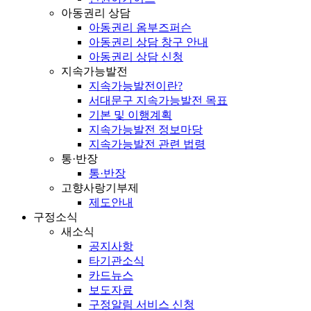
아동권리 상담
아동권리 옴부즈퍼슨
아동권리 상담 창구 안내
아동권리 상담 신청
지속가능발전
지속가능발전이란?
서대문구 지속가능발전 목표
기본 및 이행계획
지속가능발전 정보마당
지속가능발전 관련 법령
통·반장
통·반장
고향사랑기부제
제도안내
구정소식
새소식
공지사항
타기관소식
카드뉴스
보도자료
구정알림 서비스 신청