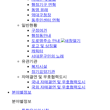
행정기구 연혁
동명 유래
역대구청장
동주민센터 연혁
일반현황
구정여건
행정동안내
도로명주소 안내
로고 및 상징물
캐릭터
서대문구민의 노래
유관기관
복지시설
장기요양기관
자매결연 및 우호협력도시
국내 자매결연 및 우호협력도시
국외 자매결연 및 우호협력도시
분야별정보
분야별정보