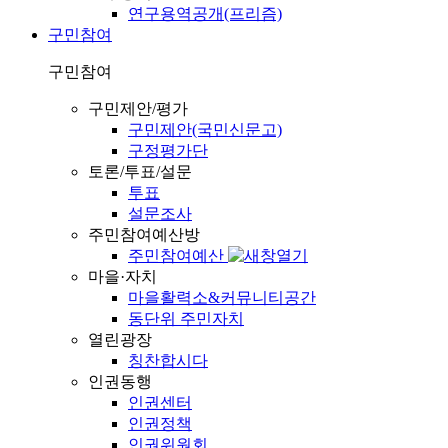
연구용역공개(프리즘)
구민참여
구민참여
구민제안/평가
구민제안(국민신문고)
구정평가단
토론/투표/설문
투표
설문조사
주민참여예산방
주민참여예산
마을·자치
마을활력소&커뮤니티공간
동단위 주민자치
열린광장
칭찬합시다
인권동행
인권센터
인권정책
인권위원회