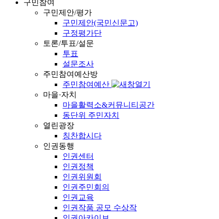
구민참여
구민제안/평가
구민제안(국민신문고)
구정평가단
토론/투표/설문
투표
설문조사
주민참여예산방
주민참여예산
마을·자치
마을활력소&커뮤니티공간
동단위 주민자치
열린광장
칭찬합시다
인권동행
인권센터
인권정책
인권위원회
인권주민회의
인권교육
인권작품 공모 수상작
인권아카이브