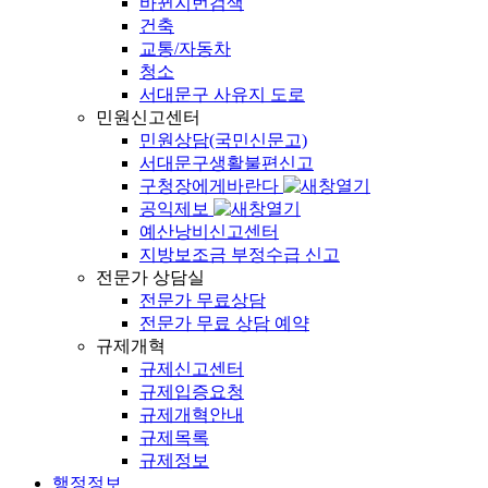
바뀐지번검색
건축
교통/자동차
청소
서대문구 사유지 도로
민원신고센터
민원상담(국민신문고)
서대문구생활불편신고
구청장에게바란다
공익제보
예산낭비신고센터
지방보조금 부정수급 신고
전문가 상담실
전문가 무료상담
전문가 무료 상담 예약
규제개혁
규제신고센터
규제입증요청
규제개혁안내
규제목록
규제정보
행정정보