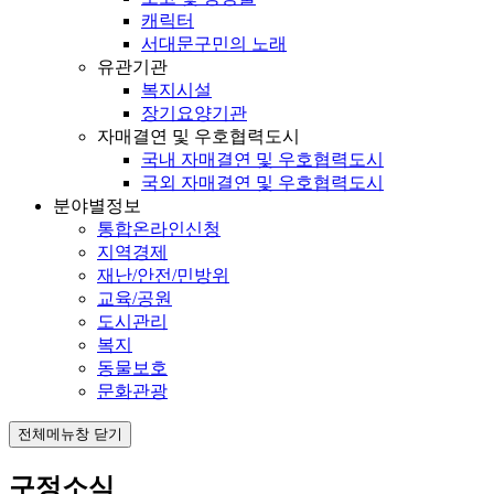
캐릭터
서대문구민의 노래
유관기관
복지시설
장기요양기관
자매결연 및 우호협력도시
국내 자매결연 및 우호협력도시
국외 자매결연 및 우호협력도시
분야별정보
통합온라인신청
지역경제
재난/안전/민방위
교육/공원
도시관리
복지
동물보호
문화관광
전체메뉴창 닫기
구정소식