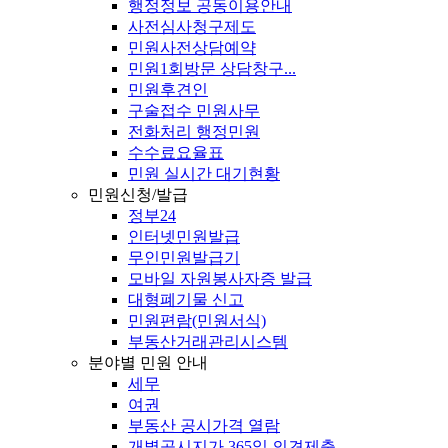
행정정보 공동이용안내
사전심사청구제도
민원사전상담예약
민원1회방문 상담창구...
민원후견인
구술접수 민원사무
전화처리 행정민원
수수료요율표
민원 실시간 대기현황
민원신청/발급
정부24
인터넷민원발급
무인민원발급기
모바일 자원봉사자증 발급
대형폐기물 신고
민원편람(민원서식)
부동산거래관리시스템
분야별 민원 안내
세무
여권
부동산 공시가격 열람
개별공시지가 365일 의견제출