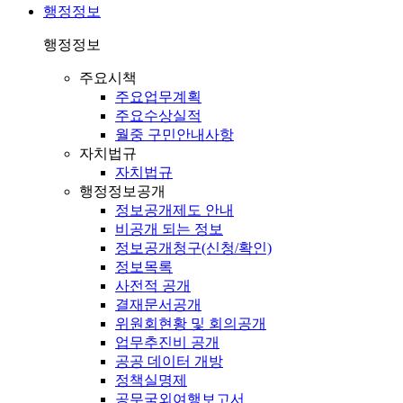
행정정보
행정정보
주요시책
주요업무계획
주요수상실적
월중 구민안내사항
자치법규
자치법규
행정정보공개
정보공개제도 안내
비공개 되는 정보
정보공개청구(신청/확인)
정보목록
사전적 공개
결재문서공개
위원회현황 및 회의공개
업무추진비 공개
공공 데이터 개방
정책실명제
공무국외여행보고서