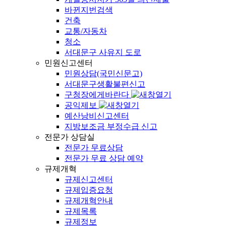
바뀐지번검색
건축
교통/자동차
청소
서대문구 사유지 도로
민원신고센터
민원상담(국민신문고)
서대문구생활불편신고
구청장에게바란다
공익제보
예산낭비신고센터
지방보조금 부정수급 신고
전문가 상담실
전문가 무료상담
전문가 무료 상담 예약
규제개혁
규제신고센터
규제입증요청
규제개혁안내
규제목록
규제정보