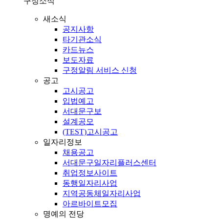
구정소식
새소식
공지사항
타기관소식
카드뉴스
보도자료
구정알림 서비스 신청
공고
고시공고
입법예고
서대문구보
설계공모
(TEST)고시공고
일자리정보
채용공고
서대문구일자리플러스센터
취업정보사이트
동행일자리사업
지역공동체일자리사업
아르바이트모집
명예의 전당