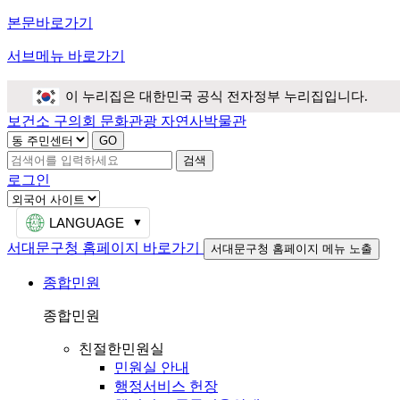
본문바로가기
서브메뉴 바로가기
이 누리집은 대한민국 공식 전자정부 누리집입니다.
보건소
구의회
문화관광
자연사박물관
검색
로그인
LANGUAGE
서대문구청 홈페이지 바로가기
서대문구청 홈페이지 메뉴 노출
종합민원
종합민원
친절한민원실
민원실 안내
행정서비스 헌장