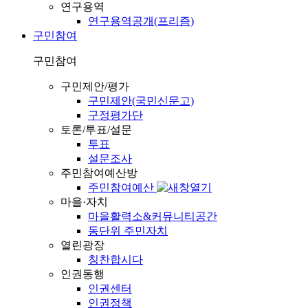
연구용역
연구용역공개(프리즘)
구민참여
구민참여
구민제안/평가
구민제안(국민신문고)
구정평가단
토론/투표/설문
투표
설문조사
주민참여예산방
주민참여예산
마을·자치
마을활력소&커뮤니티공간
동단위 주민자치
열린광장
칭찬합시다
인권동행
인권센터
인권정책