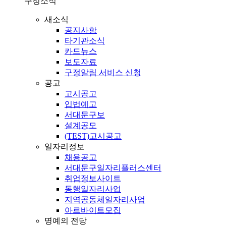
구정소식
새소식
공지사항
타기관소식
카드뉴스
보도자료
구정알림 서비스 신청
공고
고시공고
입법예고
서대문구보
설계공모
(TEST)고시공고
일자리정보
채용공고
서대문구일자리플러스센터
취업정보사이트
동행일자리사업
지역공동체일자리사업
아르바이트모집
명예의 전당