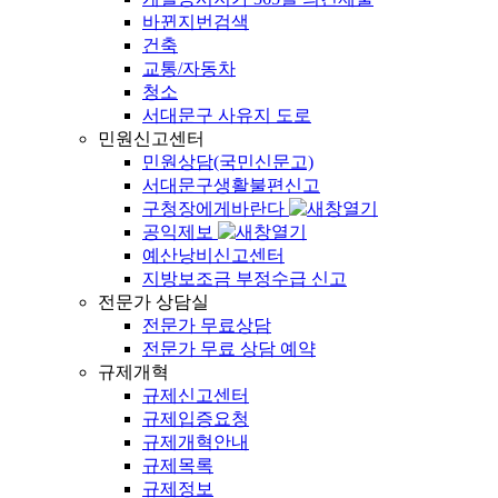
바뀐지번검색
건축
교통/자동차
청소
서대문구 사유지 도로
민원신고센터
민원상담(국민신문고)
서대문구생활불편신고
구청장에게바란다
공익제보
예산낭비신고센터
지방보조금 부정수급 신고
전문가 상담실
전문가 무료상담
전문가 무료 상담 예약
규제개혁
규제신고센터
규제입증요청
규제개혁안내
규제목록
규제정보