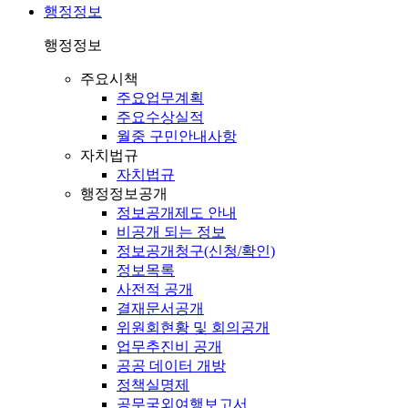
행정정보
행정정보
주요시책
주요업무계획
주요수상실적
월중 구민안내사항
자치법규
자치법규
행정정보공개
정보공개제도 안내
비공개 되는 정보
정보공개청구(신청/확인)
정보목록
사전적 공개
결재문서공개
위원회현황 및 회의공개
업무추진비 공개
공공 데이터 개방
정책실명제
공무국외여행보고서