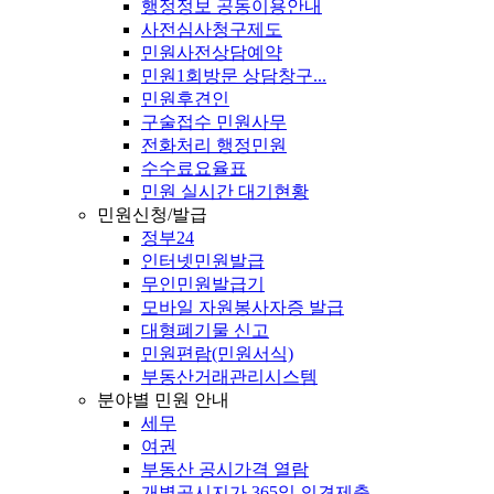
행정정보 공동이용안내
사전심사청구제도
민원사전상담예약
민원1회방문 상담창구...
민원후견인
구술접수 민원사무
전화처리 행정민원
수수료요율표
민원 실시간 대기현황
민원신청/발급
정부24
인터넷민원발급
무인민원발급기
모바일 자원봉사자증 발급
대형폐기물 신고
민원편람(민원서식)
부동산거래관리시스템
분야별 민원 안내
세무
여권
부동산 공시가격 열람
개별공시지가 365일 의견제출