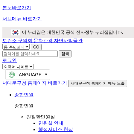
본문바로가기
서브메뉴 바로가기
이 누리집은 대한민국 공식 전자정부 누리집입니다.
보건소
구의회
문화관광
자연사박물관
검색
로그인
LANGUAGE
서대문구청 홈페이지 바로가기
서대문구청 홈페이지 메뉴 노출
종합민원
종합민원
친절한민원실
민원실 안내
행정서비스 헌장