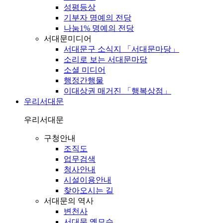
성평등상
기부자 명예의 전당
나눔1% 명예의 전당
서대문미디어
서대문구 소식지 「서대문마당」
소리로 보는 서대문마당
소셜 미디어
행정간행물
이대상권 매거진 「행복상점」
우리서대문
우리서대문
구청안내
조직도
업무검색
청사안내
시설이용안내
찾아오시는 길
서대문의 역사
변천사
서대문 옛모습