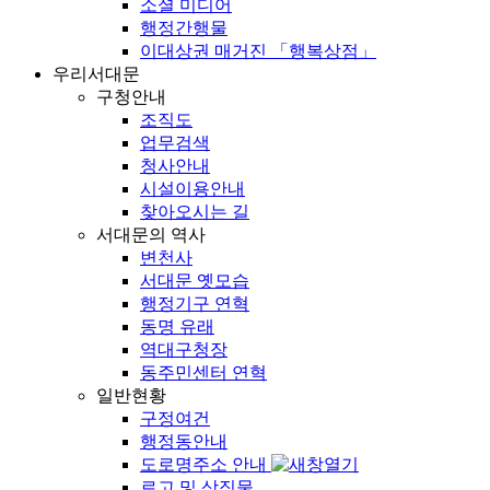
소셜 미디어
행정간행물
이대상권 매거진 「행복상점」
우리서대문
구청안내
조직도
업무검색
청사안내
시설이용안내
찾아오시는 길
서대문의 역사
변천사
서대문 옛모습
행정기구 연혁
동명 유래
역대구청장
동주민센터 연혁
일반현황
구정여건
행정동안내
도로명주소 안내
로고 및 상징물