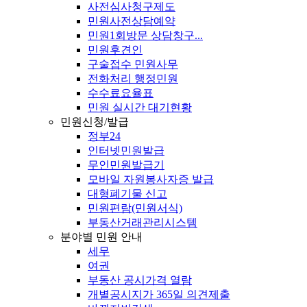
사전심사청구제도
민원사전상담예약
민원1회방문 상담창구...
민원후견인
구술접수 민원사무
전화처리 행정민원
수수료요율표
민원 실시간 대기현황
민원신청/발급
정부24
인터넷민원발급
무인민원발급기
모바일 자원봉사자증 발급
대형폐기물 신고
민원편람(민원서식)
부동산거래관리시스템
분야별 민원 안내
세무
여권
부동산 공시가격 열람
개별공시지가 365일 의견제출