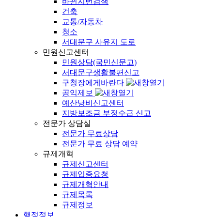
바뀐지번검색
건축
교통/자동차
청소
서대문구 사유지 도로
민원신고센터
민원상담(국민신문고)
서대문구생활불편신고
구청장에게바란다
공익제보
예산낭비신고센터
지방보조금 부정수급 신고
전문가 상담실
전문가 무료상담
전문가 무료 상담 예약
규제개혁
규제신고센터
규제입증요청
규제개혁안내
규제목록
규제정보
행정정보