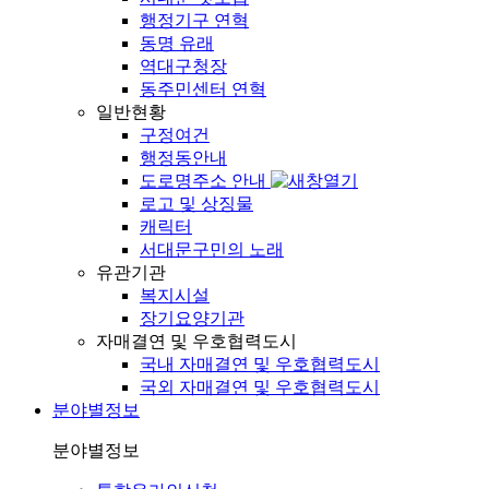
행정기구 연혁
동명 유래
역대구청장
동주민센터 연혁
일반현황
구정여건
행정동안내
도로명주소 안내
로고 및 상징물
캐릭터
서대문구민의 노래
유관기관
복지시설
장기요양기관
자매결연 및 우호협력도시
국내 자매결연 및 우호협력도시
국외 자매결연 및 우호협력도시
분야별정보
분야별정보