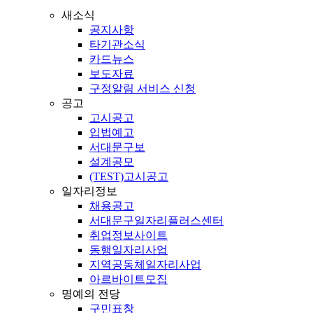
새소식
공지사항
타기관소식
카드뉴스
보도자료
구정알림 서비스 신청
공고
고시공고
입법예고
서대문구보
설계공모
(TEST)고시공고
일자리정보
채용공고
서대문구일자리플러스센터
취업정보사이트
동행일자리사업
지역공동체일자리사업
아르바이트모집
명예의 전당
구민표창