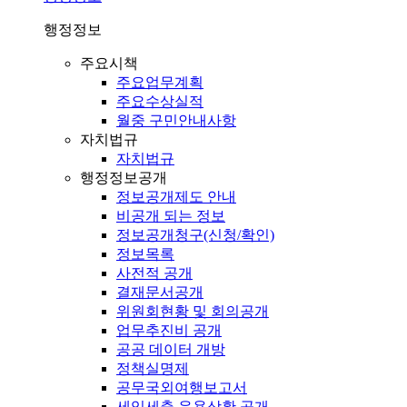
행정정보
주요시책
주요업무계획
주요수상실적
월중 구민안내사항
자치법규
자치법규
행정정보공개
정보공개제도 안내
비공개 되는 정보
정보공개청구(신청/확인)
정보목록
사전적 공개
결재문서공개
위원회현황 및 회의공개
업무추진비 공개
공공 데이터 개방
정책실명제
공무국외여행보고서
세입세출 운용상황 공개