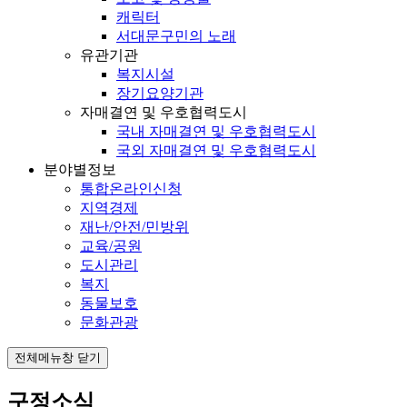
캐릭터
서대문구민의 노래
유관기관
복지시설
장기요양기관
자매결연 및 우호협력도시
국내 자매결연 및 우호협력도시
국외 자매결연 및 우호협력도시
분야별정보
통합온라인신청
지역경제
재난/안전/민방위
교육/공원
도시관리
복지
동물보호
문화관광
전체메뉴창 닫기
구정소식