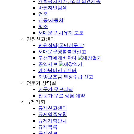
개별공시지가 365일 의견제출
바뀐지번검색
건축
교통/자동차
청소
서대문구 사유지 도로
민원신고센터
민원상담(국민신문고)
서대문구생활불편신고
구청장에게바란다
공익제보
예산낭비신고센터
지방보조금 부정수급 신고
전문가 상담실
전문가 무료상담
전문가 무료 상담 예약
규제개혁
규제신고센터
규제입증요청
규제개혁안내
규제목록
규제정보