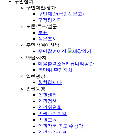
구민참여
구민제안/평가
구민제안(국민신문고)
구정평가단
토론/투표/설문
투표
설문조사
주민참여예산방
주민참여예산
마을·자치
마을활력소&커뮤니티공간
동단위 주민자치
열린광장
칭찬합시다
인권동행
인권센터
인권정책
인권위원회
인권주민회의
인권교육
인권작품 공모 수상작
인권아카이브