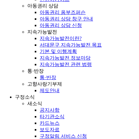
아동권리 상담
아동권리 옴부즈퍼슨
아동권리 상담 창구 안내
아동권리 상담 신청
지속가능발전
지속가능발전이란?
서대문구 지속가능발전 목표
기본 및 이행계획
지속가능발전 정보마당
지속가능발전 관련 법령
통·반장
통·반장
고향사랑기부제
제도안내
구정소식
새소식
공지사항
타기관소식
카드뉴스
보도자료
구정알림 서비스 신청