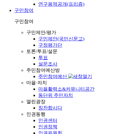
연구용역공개(프리즘)
구민참여
구민참여
구민제안/평가
구민제안(국민신문고)
구정평가단
토론/투표/설문
투표
설문조사
주민참여예산방
주민참여예산
마을·자치
마을활력소&커뮤니티공간
동단위 주민자치
열린광장
칭찬합시다
인권동행
인권센터
인권정책
인권위원회