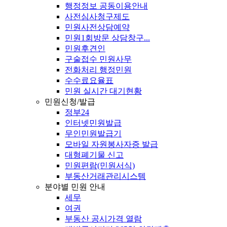
행정정보 공동이용안내
사전심사청구제도
민원사전상담예약
민원1회방문 상담창구...
민원후견인
구술접수 민원사무
전화처리 행정민원
수수료요율표
민원 실시간 대기현황
민원신청/발급
정부24
인터넷민원발급
무인민원발급기
모바일 자원봉사자증 발급
대형폐기물 신고
민원편람(민원서식)
부동산거래관리시스템
분야별 민원 안내
세무
여권
부동산 공시가격 열람