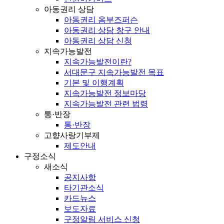
아동권리 상담
아동권리 옴부즈퍼슨
아동권리 상담 창구 안내
아동권리 상담 신청
지속가능발전
지속가능발전이란?
서대문구 지속가능발전 목표
기본 및 이행계획
지속가능발전 정보마당
지속가능발전 관련 법령
통·반장
통·반장
고향사랑기부제
제도안내
구정소식
새소식
공지사항
타기관소식
카드뉴스
보도자료
구정알림 서비스 신청