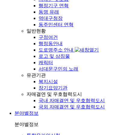
행정기구 연혁
동명 유래
역대구청장
동주민센터 연혁
일반현황
구정여건
행정동안내
도로명주소 안내
로고 및 상징물
캐릭터
서대문구민의 노래
유관기관
복지시설
장기요양기관
자매결연 및 우호협력도시
국내 자매결연 및 우호협력도시
국외 자매결연 및 우호협력도시
분야별정보
분야별정보