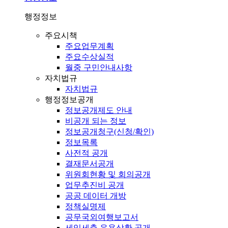
행정정보
주요시책
주요업무계획
주요수상실적
월중 구민안내사항
자치법규
자치법규
행정정보공개
정보공개제도 안내
비공개 되는 정보
정보공개청구(신청/확인)
정보목록
사전적 공개
결재문서공개
위원회현황 및 회의공개
업무추진비 공개
공공 데이터 개방
정책실명제
공무국외여행보고서
세입세출 운용상황 공개