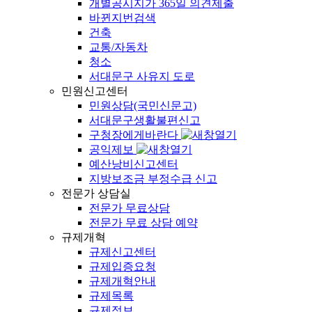
개별공시지가 365일 의견제출
바뀐지번검색
건축
교통/자동차
청소
서대문구 사유지 도로
민원신고센터
민원상담(국민신문고)
서대문구생활불편신고
구청장에게바란다
공익제보
예산낭비신고센터
지방보조금 부정수급 신고
전문가 상담실
전문가 무료상담
전문가 무료 상담 예약
규제개혁
규제신고센터
규제입증요청
규제개혁안내
규제목록
규제정보