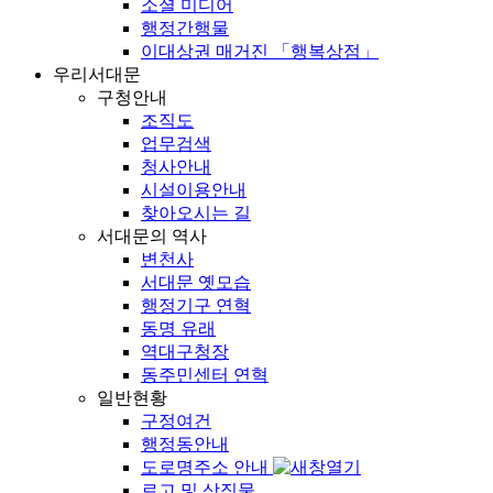
소셜 미디어
행정간행물
이대상권 매거진 「행복상점」
우리서대문
구청안내
조직도
업무검색
청사안내
시설이용안내
찾아오시는 길
서대문의 역사
변천사
서대문 옛모습
행정기구 연혁
동명 유래
역대구청장
동주민센터 연혁
일반현황
구정여건
행정동안내
도로명주소 안내
로고 및 상징물