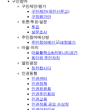
구민참여
구민제안/평가
구민제안(국민신문고)
구정평가단
토론/투표/설문
투표
설문조사
주민참여예산방
주민참여예산
마을·자치
마을활력소&커뮤니티공간
동단위 주민자치
열린광장
칭찬합시다
인권동행
인권센터
인권정책
인권위원회
인권주민회의
인권교육
인권작품 공모 수상작
인권아카이브