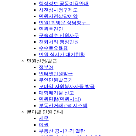
행정정보 공동이용안내
사전심사청구제도
민원사전상담예약
민원1회방문 상담창구...
민원후견인
구술접수 민원사무
전화처리 행정민원
수수료요율표
민원 실시간 대기현황
민원신청/발급
정부24
인터넷민원발급
무인민원발급기
모바일 자원봉사자증 발급
대형폐기물 신고
민원편람(민원서식)
부동산거래관리시스템
분야별 민원 안내
세무
여권
부동산 공시가격 열람