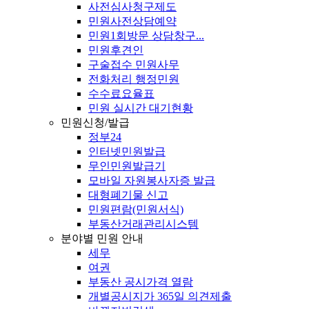
사전심사청구제도
민원사전상담예약
민원1회방문 상담창구...
민원후견인
구술접수 민원사무
전화처리 행정민원
수수료요율표
민원 실시간 대기현황
민원신청/발급
정부24
인터넷민원발급
무인민원발급기
모바일 자원봉사자증 발급
대형폐기물 신고
민원편람(민원서식)
부동산거래관리시스템
분야별 민원 안내
세무
여권
부동산 공시가격 열람
개별공시지가 365일 의견제출