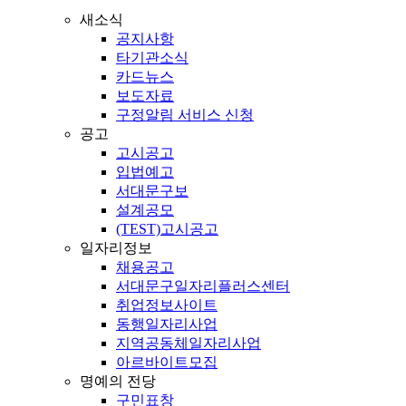
새소식
공지사항
타기관소식
카드뉴스
보도자료
구정알림 서비스 신청
공고
고시공고
입법예고
서대문구보
설계공모
(TEST)고시공고
일자리정보
채용공고
서대문구일자리플러스센터
취업정보사이트
동행일자리사업
지역공동체일자리사업
아르바이트모집
명예의 전당
구민표창