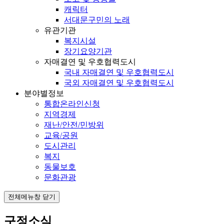
캐릭터
서대문구민의 노래
유관기관
복지시설
장기요양기관
자매결연 및 우호협력도시
국내 자매결연 및 우호협력도시
국외 자매결연 및 우호협력도시
분야별정보
통합온라인신청
지역경제
재난/안전/민방위
교육/공원
도시관리
복지
동물보호
문화관광
전체메뉴창 닫기
구정소식