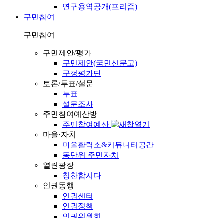
연구용역공개(프리즘)
구민참여
구민참여
구민제안/평가
구민제안(국민신문고)
구정평가단
토론/투표/설문
투표
설문조사
주민참여예산방
주민참여예산
마을·자치
마을활력소&커뮤니티공간
동단위 주민자치
열린광장
칭찬합시다
인권동행
인권센터
인권정책
인권위원회