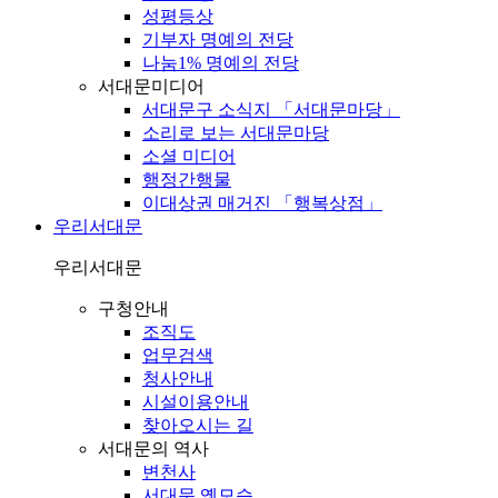
성평등상
기부자 명예의 전당
나눔1% 명예의 전당
서대문미디어
서대문구 소식지 「서대문마당」
소리로 보는 서대문마당
소셜 미디어
행정간행물
이대상권 매거진 「행복상점」
우리서대문
우리서대문
구청안내
조직도
업무검색
청사안내
시설이용안내
찾아오시는 길
서대문의 역사
변천사
서대문 옛모습