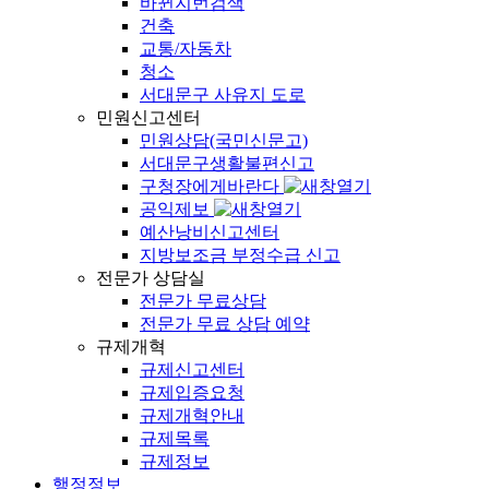
바뀐지번검색
건축
교통/자동차
청소
서대문구 사유지 도로
민원신고센터
민원상담(국민신문고)
서대문구생활불편신고
구청장에게바란다
공익제보
예산낭비신고센터
지방보조금 부정수급 신고
전문가 상담실
전문가 무료상담
전문가 무료 상담 예약
규제개혁
규제신고센터
규제입증요청
규제개혁안내
규제목록
규제정보
행정정보