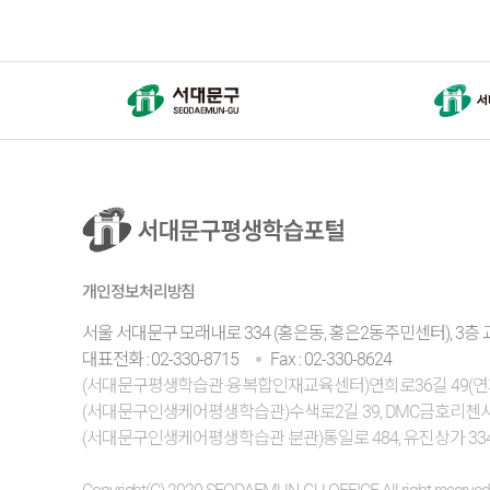
개인정보처리방침
서울 서대문구 모래내로 334 (홍은동, 홍은2동주민센터), 3
대표전화 : 02-330-8715
Fax : 02-330-8624
(서대문구평생학습관·융복합인재교육센터)연희로36길 49(연희동)
(서대문구인생케어평생학습관)수색로2길 39, DMC금호리첸시아 102동
(서대문구인생케어평생학습관 분관)통일로 484, 유진상가 334호 /