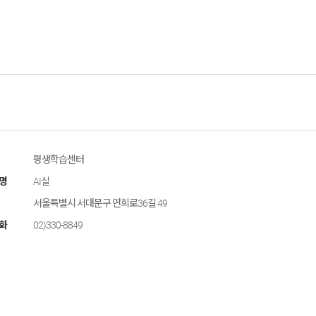
평생학습센터
명
AI실
서울특별시 서대문구 연희로36길 49
화
02)330-8849