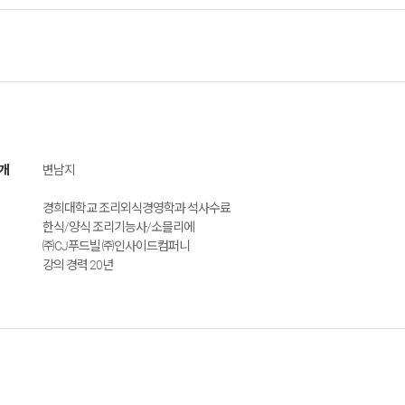
개
변남지
경희대학교 조리외식경영학과 석사수료
한식/양식 조리기능사/소믈리에
㈜CJ푸드빌 ㈜인사이드컴퍼니
강의 경력 20년