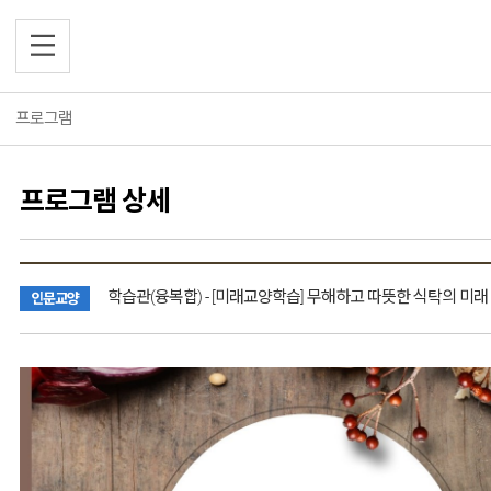
프로그램
소개
소개
프로그램 목록
프로그램
평생학습소개
프로그램 상세
프로그램
사이버강좌
주요사업소개
학습 네트워크
프로그램 목록
학습 네트워크
이용안내
사이버강좌
자료실
자료실
평생학습기관
학습관(융복합) - [미래교양학습] 무해하고 따뜻한 식탁의 미래
인문교양
자주 묻는 질문
참여마당
학습동아리
참여마당
오시는길
평생교육자료
베테랑
보도자료
공지사항
회원가입
홍보물
평생학습뉴스
자유게시판