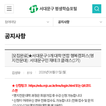
참여마당
공지사항
소개
소개
공지사항
공지사항
프로그램
평생학습소개
프로그램
평생학습뉴스
주요사업소개
학습 네트워크
프로그램 목록
학습 네트워크
자유게시판
이용안내
사이버강좌
[모집완료]★서대문구 9개 대학 연합 행복캠퍼스(명
자료실
자주 묻는 질문
자료실
평생학습기관
지전문대) : 서대문구민 재테크 클래스(2기)
오시는길
참여마당
학습동아리
참여마당
평생교육자료
베테랑
2026년 06월 01일 (월) 오후 10:49:32
김성우
819
보도자료
공지사항
로그인
홍보물
회원가입
★ 신청링크 :
https://edu.mjc.ac.kr/lms/login.html
또는 QR코드
평생학습뉴스
스캔
자유게시판
* 명지전문대학 과정은 회원가입 후 수강신청 가능합니다.
* 신청이 어려우신 경우 전화 접수도 가능합니다. (전화 접수 및 문의
: 02-300-3788 명지전문대학 평생교육팀)