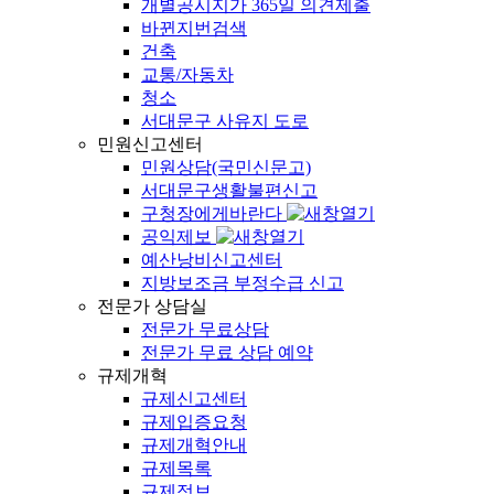
개별공시지가 365일 의견제출
바뀐지번검색
건축
교통/자동차
청소
서대문구 사유지 도로
민원신고센터
민원상담(국민신문고)
서대문구생활불편신고
구청장에게바란다
공익제보
예산낭비신고센터
지방보조금 부정수급 신고
전문가 상담실
전문가 무료상담
전문가 무료 상담 예약
규제개혁
규제신고센터
규제입증요청
규제개혁안내
규제목록
규제정보