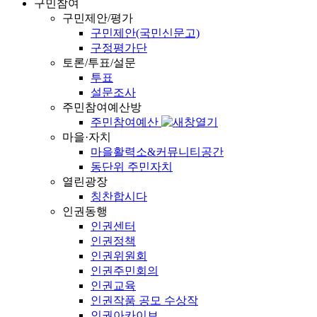
구민참여
구민제안/평가
구민제안(국민신문고)
구정평가단
토론/투표/설문
투표
설문조사
주민참여예산방
주민참여예산
마을·자치
마을활력소&커뮤니티공간
동단위 주민자치
열린광장
칭찬합시다
인권동행
인권센터
인권정책
인권위원회
인권주민회의
인권교육
인권작품 공모 수상작
인권아카이브