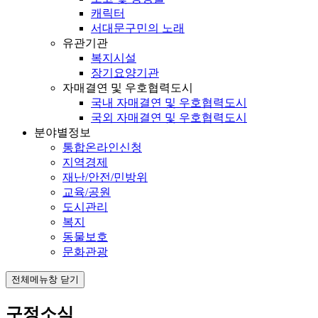
캐릭터
서대문구민의 노래
유관기관
복지시설
장기요양기관
자매결연 및 우호협력도시
국내 자매결연 및 우호협력도시
국외 자매결연 및 우호협력도시
분야별정보
통합온라인신청
지역경제
재난/안전/민방위
교육/공원
도시관리
복지
동물보호
문화관광
전체메뉴창 닫기
구정소식