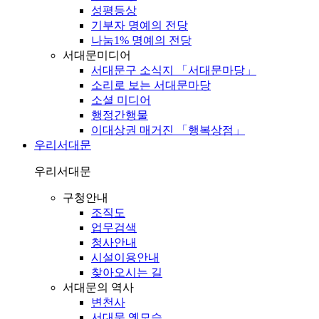
성평등상
기부자 명예의 전당
나눔1% 명예의 전당
서대문미디어
서대문구 소식지 「서대문마당」
소리로 보는 서대문마당
소셜 미디어
행정간행물
이대상권 매거진 「행복상점」
우리서대문
우리서대문
구청안내
조직도
업무검색
청사안내
시설이용안내
찾아오시는 길
서대문의 역사
변천사
서대문 옛모습