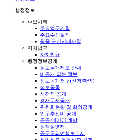
행정정보
주요시책
주요업무계획
주요수상실적
월중 구민안내사항
자치법규
자치법규
행정정보공개
정보공개제도 안내
비공개 되는 정보
정보공개청구(신청/확인)
정보목록
사전적 공개
결재문서공개
위원회현황 및 회의공개
업무추진비 공개
공공 데이터 개방
정책실명제
공무국외여행보고서
세입세출 운용상황 공개