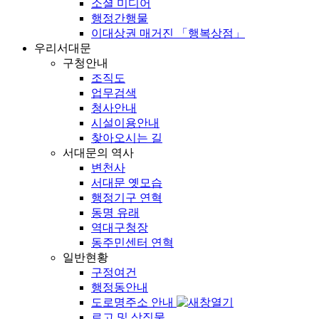
소셜 미디어
행정간행물
이대상권 매거진 「행복상점」
우리서대문
구청안내
조직도
업무검색
청사안내
시설이용안내
찾아오시는 길
서대문의 역사
변천사
서대문 옛모습
행정기구 연혁
동명 유래
역대구청장
동주민센터 연혁
일반현황
구정여건
행정동안내
도로명주소 안내
로고 및 상징물