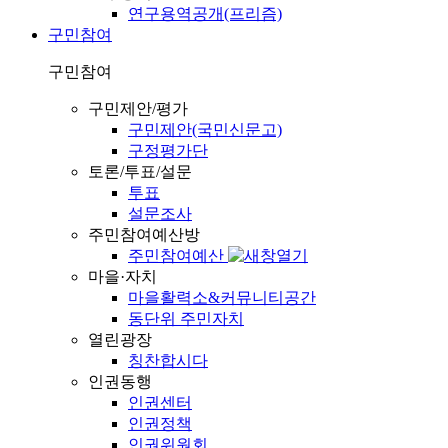
연구용역공개(프리즘)
구민참여
구민참여
구민제안/평가
구민제안(국민신문고)
구정평가단
토론/투표/설문
투표
설문조사
주민참여예산방
주민참여예산
마을·자치
마을활력소&커뮤니티공간
동단위 주민자치
열린광장
칭찬합시다
인권동행
인권센터
인권정책
인권위원회