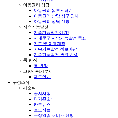
아동권리 상담
아동권리 옴부즈퍼슨
아동권리 상담 창구 안내
아동권리 상담 신청
지속가능발전
지속가능발전이란?
서대문구 지속가능발전 목표
기본 및 이행계획
지속가능발전 정보마당
지속가능발전 관련 법령
통·반장
통·반장
고향사랑기부제
제도안내
구정소식
새소식
공지사항
타기관소식
카드뉴스
보도자료
구정알림 서비스 신청