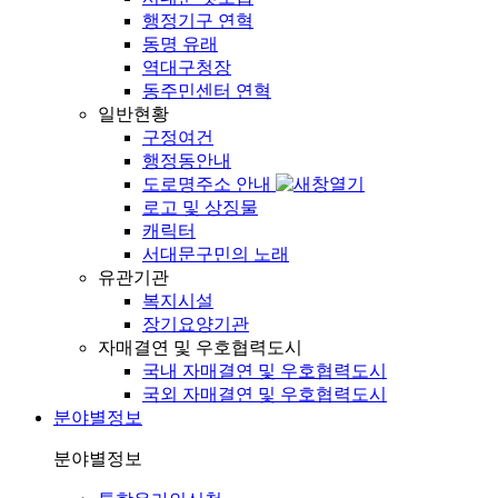
행정기구 연혁
동명 유래
역대구청장
동주민센터 연혁
일반현황
구정여건
행정동안내
도로명주소 안내
로고 및 상징물
캐릭터
서대문구민의 노래
유관기관
복지시설
장기요양기관
자매결연 및 우호협력도시
국내 자매결연 및 우호협력도시
국외 자매결연 및 우호협력도시
분야별정보
분야별정보