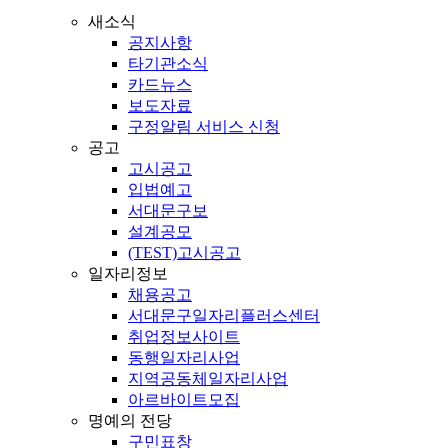
새소식
공지사항
타기관소식
카드뉴스
보도자료
구정알림 서비스 신청
공고
고시공고
입법예고
서대문구보
설계공모
(TEST)고시공고
일자리정보
채용공고
서대문구일자리플러스센터
취업정보사이트
동행일자리사업
지역공동체일자리사업
아르바이트모집
명예의 전당
구민표창