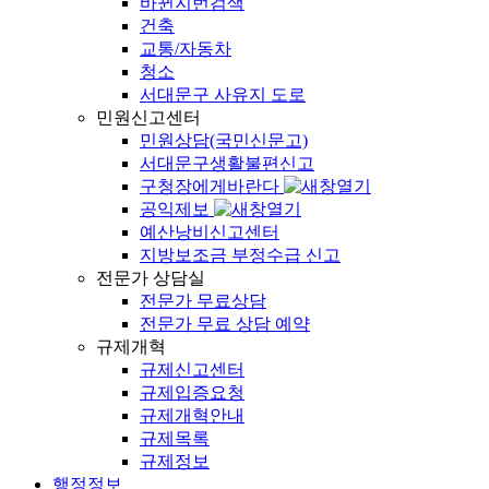
바뀐지번검색
건축
교통/자동차
청소
서대문구 사유지 도로
민원신고센터
민원상담(국민신문고)
서대문구생활불편신고
구청장에게바란다
공익제보
예산낭비신고센터
지방보조금 부정수급 신고
전문가 상담실
전문가 무료상담
전문가 무료 상담 예약
규제개혁
규제신고센터
규제입증요청
규제개혁안내
규제목록
규제정보
행정정보