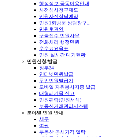
행정정보 공동이용안내
사전심사청구제도
민원사전상담예약
민원1회방문 상담창구...
민원후견인
구술접수 민원사무
전화처리 행정민원
수수료요율표
민원 실시간 대기현황
민원신청/발급
정부24
인터넷민원발급
무인민원발급기
모바일 자원봉사자증 발급
대형폐기물 신고
민원편람(민원서식)
부동산거래관리시스템
분야별 민원 안내
세무
여권
부동산 공시가격 열람