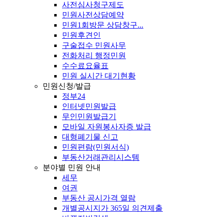
사전심사청구제도
민원사전상담예약
민원1회방문 상담창구...
민원후견인
구술접수 민원사무
전화처리 행정민원
수수료요율표
민원 실시간 대기현황
민원신청/발급
정부24
인터넷민원발급
무인민원발급기
모바일 자원봉사자증 발급
대형폐기물 신고
민원편람(민원서식)
부동산거래관리시스템
분야별 민원 안내
세무
여권
부동산 공시가격 열람
개별공시지가 365일 의견제출