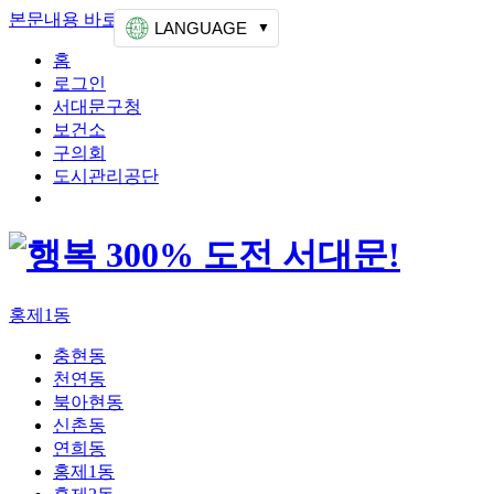
본문내용 바로가기
상단메뉴 가기
LANGUAGE
홈
로그인
서대문구청
보건소
구의회
도시관리공단
홍제1동
충현동
천연동
북아현동
신촌동
연희동
홍제1동