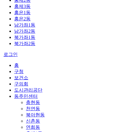
홍제2동
홍제3동
홍은1동
홍은2동
남가좌1동
남가좌2동
북가좌1동
북가좌2동
로그인
홈
구청
보건소
구의회
도시관리공단
동주민센터
충현동
천연동
북아현동
신촌동
연희동