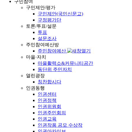
구민참여
구민제안/평가
구민제안(국민신문고)
구정평가단
토론/투표/설문
투표
설문조사
주민참여예산방
주민참여예산
마을·자치
마을활력소&커뮤니티공간
동단위 주민자치
열린광장
칭찬합시다
인권동행
인권센터
인권정책
인권위원회
인권주민회의
인권교육
인권작품 공모 수상작
인권아카이브