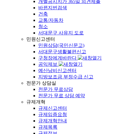
개별공시지가 365일 의견제출
바뀐지번검색
건축
교통/자동차
청소
서대문구 사유지 도로
민원신고센터
민원상담(국민신문고)
서대문구생활불편신고
구청장에게바란다
공익제보
예산낭비신고센터
지방보조금 부정수급 신고
전문가 상담실
전문가 무료상담
전문가 무료 상담 예약
규제개혁
규제신고센터
규제입증요청
규제개혁안내
규제목록
규제정보