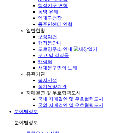
행정기구 연혁
동명 유래
역대구청장
동주민센터 연혁
일반현황
구정여건
행정동안내
도로명주소 안내
로고 및 상징물
캐릭터
서대문구민의 노래
유관기관
복지시설
장기요양기관
자매결연 및 우호협력도시
국내 자매결연 및 우호협력도시
국외 자매결연 및 우호협력도시
분야별정보
분야별정보