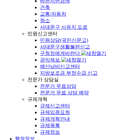
바뀐지번검색
건축
교통/자동차
청소
서대문구 사유지 도로
민원신고센터
민원상담(국민신문고)
서대문구생활불편신고
구청장에게바란다
공익제보
예산낭비신고센터
지방보조금 부정수급 신고
전문가 상담실
전문가 무료상담
전문가 무료 상담 예약
규제개혁
규제신고센터
규제입증요청
규제개혁안내
규제목록
규제정보
행정정보