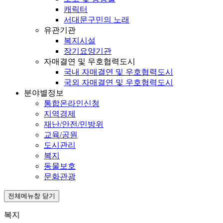
캐릭터
서대문구민의 노래
유관기관
복지시설
장기요양기관
자매결연 및 우호협력도시
국내 자매결연 및 우호협력도시
국외 자매결연 및 우호협력도시
분야별정보
통합온라인신청
지역경제
재난/안전/민방위
교육/공원
도시관리
복지
동물보호
문화관광
전체메뉴창 닫기
복지