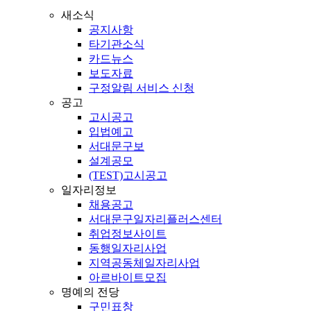
새소식
공지사항
타기관소식
카드뉴스
보도자료
구정알림 서비스 신청
공고
고시공고
입법예고
서대문구보
설계공모
(TEST)고시공고
일자리정보
채용공고
서대문구일자리플러스센터
취업정보사이트
동행일자리사업
지역공동체일자리사업
아르바이트모집
명예의 전당
구민표창