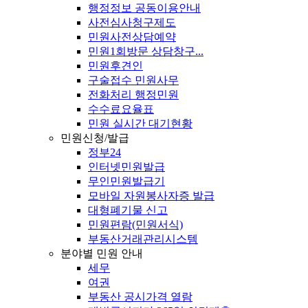
행정정보 공동이용안내
사전심사청구제도
민원사전상담예약
민원1회방문 상담창구...
민원후견인
구술접수 민원사무
전화처리 행정민원
수수료요율표
민원 실시간 대기현황
민원신청/발급
정부24
인터넷민원발급
무인민원발급기
모바일 자원봉사자증 발급
대형폐기물 신고
민원편람(민원서식)
부동산거래관리시스템
분야별 민원 안내
세무
여권
부동산 공시가격 열람