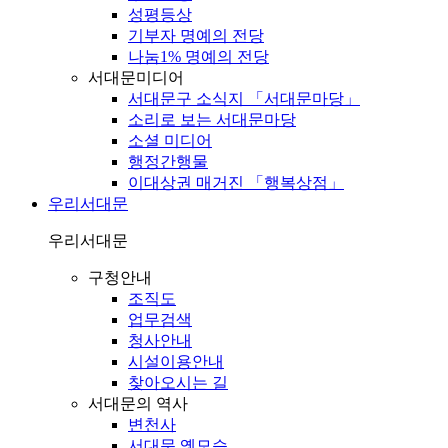
성평등상
기부자 명예의 전당
나눔1% 명예의 전당
서대문미디어
서대문구 소식지 「서대문마당」
소리로 보는 서대문마당
소셜 미디어
행정간행물
이대상권 매거진 「행복상점」
우리서대문
우리서대문
구청안내
조직도
업무검색
청사안내
시설이용안내
찾아오시는 길
서대문의 역사
변천사
서대문 옛모습