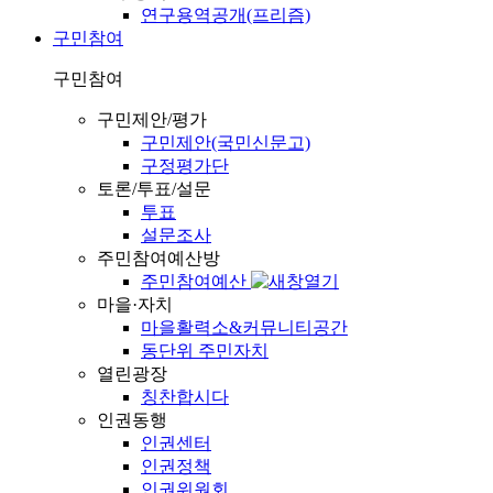
연구용역공개(프리즘)
구민참여
구민참여
구민제안/평가
구민제안(국민신문고)
구정평가단
토론/투표/설문
투표
설문조사
주민참여예산방
주민참여예산
마을·자치
마을활력소&커뮤니티공간
동단위 주민자치
열린광장
칭찬합시다
인권동행
인권센터
인권정책
인권위원회