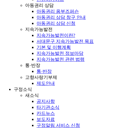
아동권리 상담
아동권리 옴부즈퍼슨
아동권리 상담 창구 안내
아동권리 상담 신청
지속가능발전
지속가능발전이란?
서대문구 지속가능발전 목표
기본 및 이행계획
지속가능발전 정보마당
지속가능발전 관련 법령
통·반장
통·반장
고향사랑기부제
제도안내
구정소식
새소식
공지사항
타기관소식
카드뉴스
보도자료
구정알림 서비스 신청