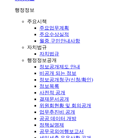
행정정보
주요시책
주요업무계획
주요수상실적
월중 구민안내사항
자치법규
자치법규
행정정보공개
정보공개제도 안내
비공개 되는 정보
정보공개청구(신청/확인)
정보목록
사전적 공개
결재문서공개
위원회현황 및 회의공개
업무추진비 공개
공공 데이터 개방
정책실명제
공무국외여행보고서
세입세출 운용상황 공개