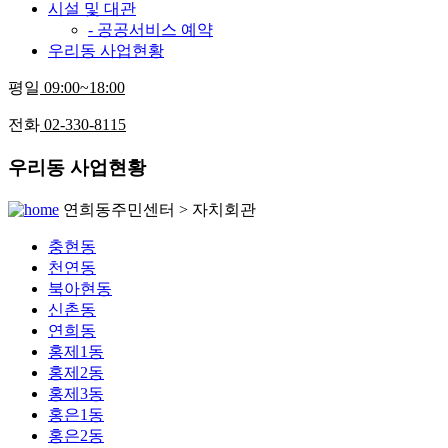
시설 및 대관
- 공공서비스 예약
우리동 사업현황
평일
09:00~18:00
전화
02-330-8115
우리동 사업현황
연희동주민센터 > 자치회관
충현동
천연동
북아현동
신촌동
연희동
홍제1동
홍제2동
홍제3동
홍은1동
홍은2동