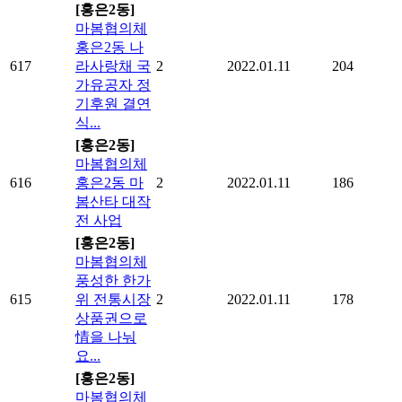
[홍은2동]
마봄협의체
홍은2동 나
617
라사랑채 국
2
2022.01.11
204
가유공자 정
기후원 결연
식...
[홍은2동]
마봄협의체
616
홍은2동 마
2
2022.01.11
186
봄산타 대작
전 사업
[홍은2동]
마봄협의체
풍성한 한가
615
위 전통시장
2
2022.01.11
178
상품권으로
情을 나눠
요...
[홍은2동]
마봄협의체