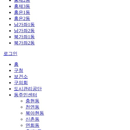
홍제2동
홍제3동
홍은1동
홍은2동
남가좌1동
남가좌2동
북가좌1동
북가좌2동
로그인
홈
구청
보건소
구의회
도시관리공단
동주민센터
충현동
천연동
북아현동
신촌동
연희동