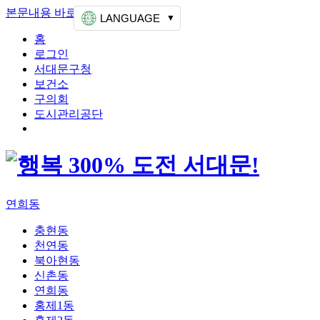
본문내용 바로가기
상단메뉴 가기
LANGUAGE
홈
로그인
서대문구청
보건소
구의회
도시관리공단
연희동
충현동
천연동
북아현동
신촌동
연희동
홍제1동