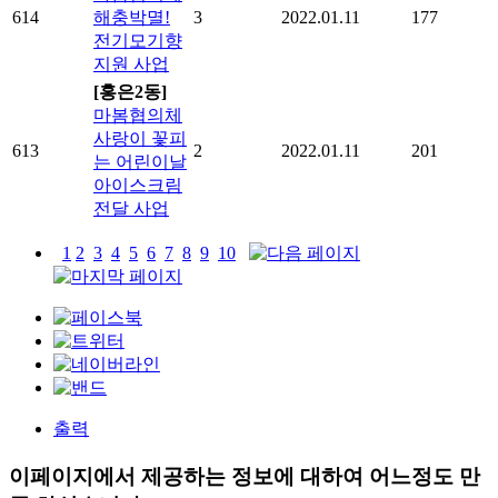
614
해충박멸!
3
2022.01.11
177
전기모기향
지원 사업
[홍은2동]
마봄협의체
사랑이 꽃피
613
2
2022.01.11
201
는 어린이날
아이스크림
전달 사업
1
2
3
4
5
6
7
8
9
10
출력
이페이지에서 제공하는 정보에 대하여 어느정도 만