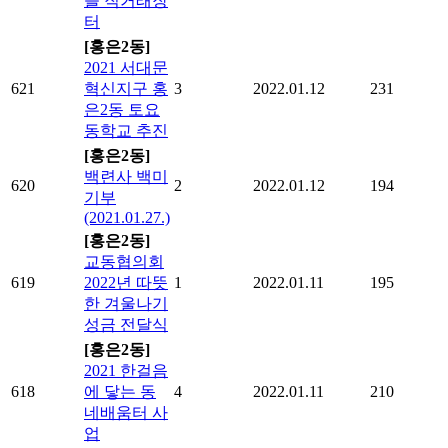
을 직거래장
터
[홍은2동]
2021 서대문
621
혁신지구 홍
3
2022.01.12
231
은2동 토요
동학교 추진
[홍은2동]
백련사 백미
620
2
2022.01.12
194
기부
(2021.01.27.)
[홍은2동]
교동협의회
619
2022년 따뜻
1
2022.01.11
195
한 겨울나기
성금 전달식
[홍은2동]
2021 한걸음
618
에 닿는 동
4
2022.01.11
210
네배움터 사
업