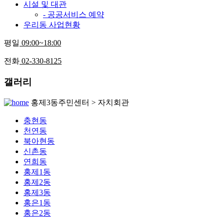
시설 및 대관
- 공공서비스 예약
우리동 사업현황
평일
09:00~18:00
전화
02-330-8125
갤러리
홍제3동주민센터 > 자치회관
충현동
천연동
북아현동
신촌동
연희동
홍제1동
홍제2동
홍제3동
홍은1동
홍은2동