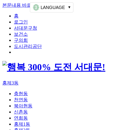
본문내용 바로가기
상단메뉴 가기
LANGUAGE
홈
로그인
서대문구청
보건소
구의회
도시관리공단
홍제3동
충현동
천연동
북아현동
신촌동
연희동
홍제1동