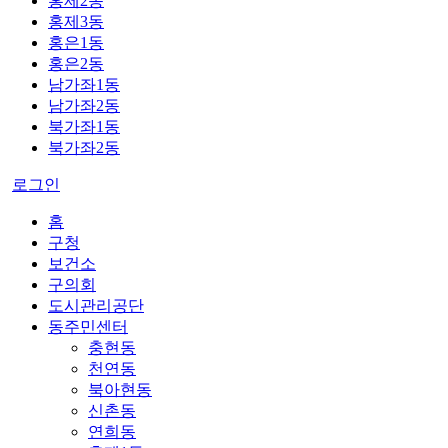
홍제2동
홍제3동
홍은1동
홍은2동
남가좌1동
남가좌2동
북가좌1동
북가좌2동
로그인
홈
구청
보건소
구의회
도시관리공단
동주민센터
충현동
천연동
북아현동
신촌동
연희동